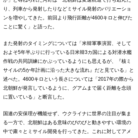
り、列車から発射したりなどミサイル発射のバリエーショ
ンを増やしてきた。前回より飛行距離が4600キロと伸びた
ことに驚く」と語った。
また発射のタイミングについては「米韓軍事演習、そして
およそ5年半ぶりに行っている日米韓3カ国による対潜水艦
作戦の共同訓練にかぶっているようにも思えるが、『核ミ
サイルの5か年計画に沿った大きな流れ』だと見ている」と
述べた。4600キロという長さについては「2017年の際から
北朝鮮が発言しているように、グアムまで届く距離を念頭
に置いている」と断言した。
国連の安保理が機能せず、ウクライナに世界の注目が集ま
る一方で、北朝鮮はある意味のびのびと動きやすい環境の
中で粛々とミサイル開発を行ってきた。これに対してアメ