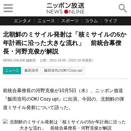
エンタメ
ニュース
スポーツ
コラム
ライフ
北朝鮮のミサイル発射は「核ミサイルの5か
年計画に沿った大きな流れ」 前統合幕僚
長・河野克俊が解説
NEWS ONLINE 編集部
公開：
2022-10-05
（
2022-10-05
更新）
ニュース
飯田浩司
飯田浩司のOK! Cozy up!
前統合幕僚長の河野克俊が10月5日（水）、ニッポン放送
『飯田浩司のOK! Cozy up!』に出演。今回の、北朝鮮の弾
道ミサイル発射について語った。