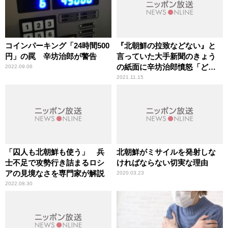
コインパーキング「24時間500
『北朝鮮の拉致などない』と
円」の罠 辛坊治郎が警告
言っていた大手新聞のきょう
の紙面に辛坊治郎憤怒「どの
2022.09.06
面を下げて……」
2021.11.15
「囚人も北朝鮮も使う」 兵
北朝鮮がミサイルを発射しな
士不足で攻勢行き詰まるロシ
ければならない切実な理由
アの見境なさを専門家が解説
2020.03.23
2022.08.30