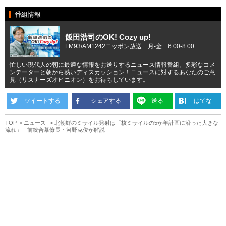
番組情報
飯田浩司のOK! Cozy up!
FM93/AM1242ニッポン放送 月-金 6:00-8:00
忙しい現代人の朝に最適な情報をお送りするニュース情報番組。多彩なコメ
ンテーターと朝から熱いディスカッション！ニュースに対するあなたのご意
見（リスナーズオピニオン）をお待ちしています。
ツイートする
シェアする
送る
はてな
TOP
ニュース
北朝鮮のミサイル発射は「核ミサイルの5か年計画に沿った大きな
流れ」 前統合幕僚長・河野克俊が解説