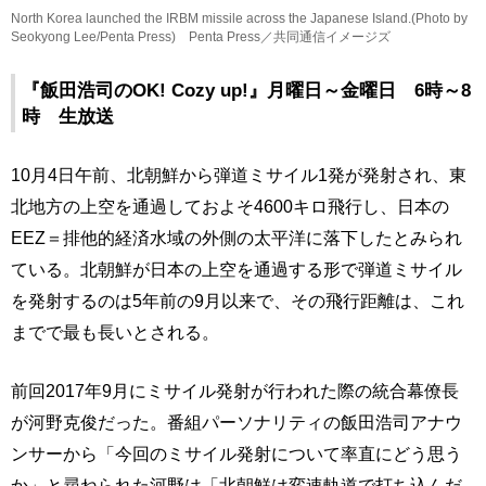
North Korea launched the IRBM missile across the Japanese Island.(Photo by
Seokyong Lee/Penta Press) Penta Press／共同通信イメージズ
『飯田浩司のOK! Cozy up!』月曜日～金曜日 6時～8
時 生放送
10月4日午前、北朝鮮から弾道ミサイル1発が発射され、東
北地方の上空を通過しておよそ4600キロ飛行し、日本の
EEZ＝排他的経済水域の外側の太平洋に落下したとみられ
ている。北朝鮮が日本の上空を通過する形で弾道ミサイル
を発射するのは5年前の9月以来で、その飛行距離は、これ
までで最も長いとされる。
前回2017年9月にミサイル発射が行われた際の統合幕僚長
が河野克俊だった。番組パーソナリティの飯田浩司アナウ
ンサーから「今回のミサイル発射について率直にどう思う
か」と尋ねられた河野は「北朝鮮は変速軌道で打ち込んだ