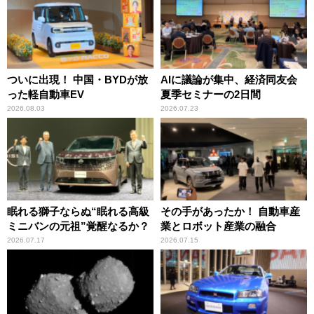
ついに出現！ 中国・BYDが放
AIに議論が集中、経済同友会
った軽自動車EV
夏季セミナーの2日間
2026.08.03
2026.07.23
眠れる獅子ならぬ“眠れる高級
その手があったか！ 自動車産
ミニバンの元祖”覚醒なるか？
業とロボット産業の融合
2026.07.17
2026.07.15