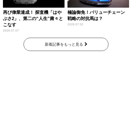
再び偉業達成！ 探査機「はや
極論御免！バリューチェーン
ぶさ2」、第二の“人生”粛々と
戦略の対抗馬は？
こなす
2026.07.02
2026.07.07
新着記事をもっと見る