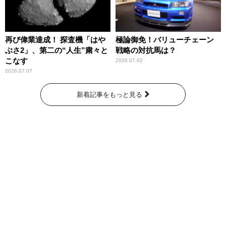
再び偉業達成！ 探査機「はや
極論御免！バリューチェーン
ぶさ2」、第二の“人生”粛々と
戦略の対抗馬は？
こなす
2026.07.02
2026.07.07
新着記事をもっと見る