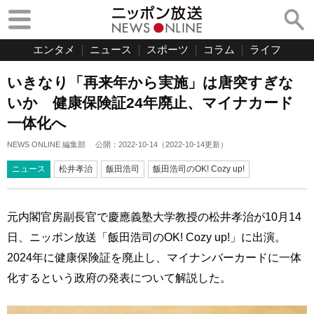
エンタメ
ニュース
スポーツ
コラム
ライフ
いきなり「再来年から実施」は唐突すぎな
いか 健康保険証24年廃止、マイナカード
一体化へ
NEWS ONLINE 編集部
公開：
2022-10-14
（
2022-10-14
更新）
ニュース
松井孝治
飯田浩司
飯田浩司のOK! Cozy up!
元内閣官房副長官で慶應義塾大学教授の松井孝治が10月14
日、ニッポン放送「飯田浩司のOK! Cozy up!」に出演。
2024年に健康保険証を廃止し、マイナンバーカードに一体
化するという政府の発表について解説した。