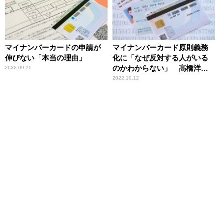
マイナンバーカードの申請が
マイナンバーカード原則義務
伸びない「本当の理由」
化に「なぜ反対する人がいる
のかわからない」 高橋洋一
2022.09.21
が利点を解説
2022.10.12