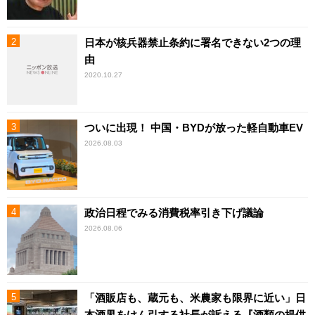
日本が核兵器禁止条約に署名できない2つの理
由
2020.10.27
ついに出現！ 中国・BYDが放った軽自動車EV
2026.08.03
政治日程でみる消費税率引き下げ議論
2026.08.06
「酒販店も、蔵元も、米農家も限界に近い」日
本酒界をけん引する社長が訴える『酒類の提供