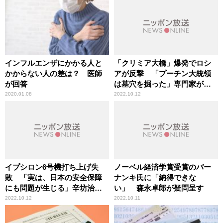
インフルエンザにかかる人と
「クリミア大橋」爆発でロシ
かからない人の差は？ 医師
アが反撃 「プーチン大統領
が回答
は墓穴を掘った」専門家が見
解
2020.01.08
2022.10.12
イプシロン6号機打ち上げ失
ノーベル経済学賞受賞のバー
敗 「実は、日本の安全保障
ナンキ氏に「納得できな
にも問題が生じる」辛坊治郎
い」 森永卓郎が疑問呈す
が解説
2022.10.12
2022.10.11