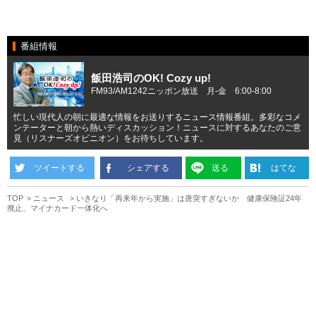
番組情報
飯田浩司のOK! Cozy up!
FM93/AM1242ニッポン放送 月-金 6:00-8:00
忙しい現代人の朝に最適な情報をお送りするニュース情報番組。多彩なコメ
ンテーターと朝から熱いディスカッション！ニュースに対するあなたのご意
見（リスナーズオピニオン）をお待ちしています。
ツイートする
シェアする
送る
はてな
TOP
ニュース
いきなり「再来年から実施」は唐突すぎないか 健康保険証24年
廃止、マイナカード一体化へ