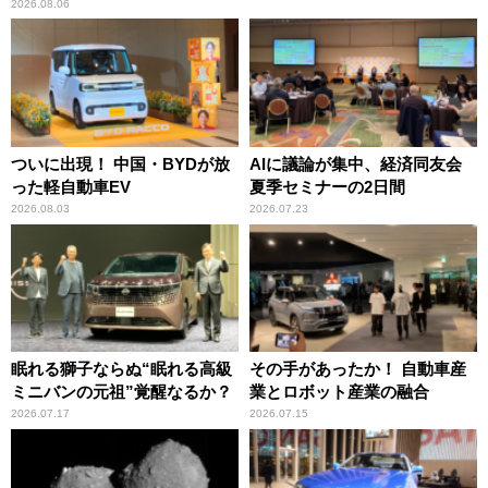
2026.08.06
ついに出現！ 中国・BYDが放
AIに議論が集中、経済同友会
った軽自動車EV
夏季セミナーの2日間
2026.08.03
2026.07.23
眠れる獅子ならぬ“眠れる高級
その手があったか！ 自動車産
ミニバンの元祖”覚醒なるか？
業とロボット産業の融合
2026.07.17
2026.07.15