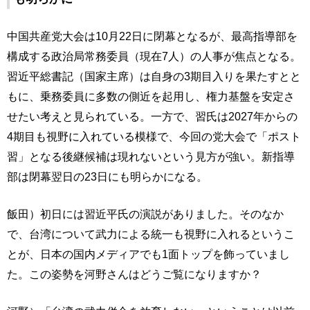
中国共産党大会は10月22日に閉幕となるが、最高指導部を
構成する政治局常務委員（現在7人）の人事が焦点となる。
習近平総書記（国家主席）は自身の3期目入りを果たすとと
もに、乗務委員に多数の側近を起用し、権力基盤を安定さ
せたい考えと見られている。一方で、習氏は2027年からの
4期目も視野に入れている模様で、今回の党大会で「ポスト
習」となる後継候補は現れないという見方が強い。新指導
部は閉幕翌日の23日にも明らかになる。
飯田）初日には習近平氏の演説がありました。そのなか
で、台湾について武力による統一も視野に入れるというこ
とが、日本の国内メディアでも1面トップを飾っていまし
た。この姿勢を河野さんはどうご覧になりますか？