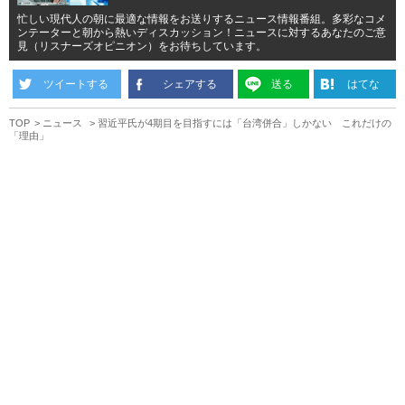
忙しい現代人の朝に最適な情報をお送りするニュース情報番組。多彩なコメ
ンテーターと朝から熱いディスカッション！ニュースに対するあなたのご意
見（リスナーズオピニオン）をお待ちしています。
ツイートする
シェアする
送る
はてな
TOP
ニュース
習近平氏が4期目を目指すには「台湾併合」しかない これだけの
「理由」