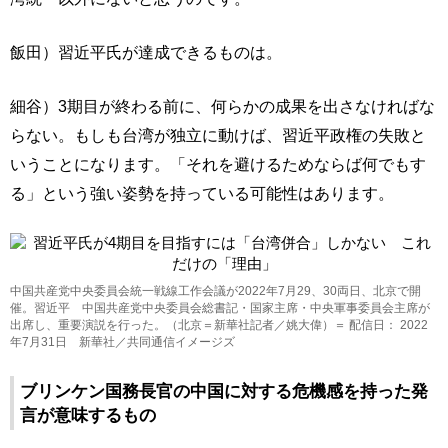
飯田）習近平氏が達成できるものは。
細谷）3期目が終わる前に、何らかの成果を出さなければな
らない。もしも台湾が独立に動けば、習近平政権の失敗と
いうことになります。「それを避けるためならば何でもす
る」という強い姿勢を持っている可能性はあります。
中国共産党中央委員会統一戦線工作会議が2022年7月29、30両日、北京で開
催。習近平 中国共産党中央委員会総書記・国家主席・中央軍事委員会主席が
出席し、重要演説を行った。（北京＝新華社記者／姚大偉）＝ 配信日： 2022
年7月31日 新華社／共同通信イメージズ
ブリンケン国務長官の中国に対する危機感を持った発
言が意味するもの