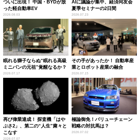
ついに出現！ 中国・BYDが放
AIに議論が集中、経済同友会
った軽自動車EV
夏季セミナーの2日間
2026.08.03
2026.07.23
眠れる獅子ならぬ“眠れる高級
その手があったか！ 自動車産
ミニバンの元祖”覚醒なるか？
業とロボット産業の融合
2026.07.17
2026.07.15
再び偉業達成！ 探査機「はや
極論御免！バリューチェーン
ぶさ2」、第二の“人生”粛々と
戦略の対抗馬は？
こなす
2026.07.02
2026.07.07