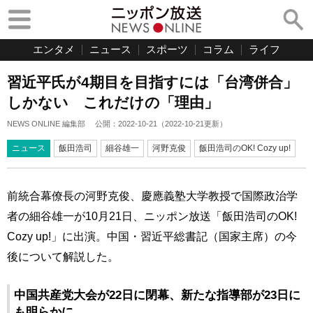
エンタメ
ニュース
スポーツ
コラム
ライフ
習近平氏が4期目を目指すには「台湾併合」
しかない これだけの「理由」
NEWS ONLINE 編集部
公開：
2022-10-21
（
2022-10-21
更新）
ニュース
飯田浩司
細谷雄一
河野克俊
飯田浩司のOK! Cozy up!
前統合幕僚長の河野克俊、慶應義塾大学教授で国際政治学
者の細谷雄一が10月21日、ニッポン放送「飯田浩司のOK!
Cozy up!」に出演。中国・習近平総書記（国家主席）の今
後について解説した。
中国共産党大会が22日に閉幕、新たな指導部が23日に
も明らかに