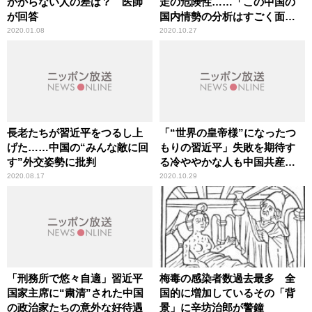
かからない人の差は？ 医師
走の危険性……「この中国の
が回答
国内情勢の分析はすごく面白
い」辛坊治郎が言及
2020.01.08
2020.10.27
長老たちが習近平をつるし上
「“世界の皇帝様”になったつ
げた……中国の“みんな敵に回
もりの習近平」失敗を期待す
す”外交姿勢に批判
る冷ややかな人も中国共産党
には多い
2020.08.17
2020.10.29
「刑務所で悠々自適」習近平
梅毒の感染者数過去最多 全
国家主席に“粛清”された中国
国的に増加しているその「背
の政治家たちの意外な好待遇
景」に辛坊治郎が警鐘