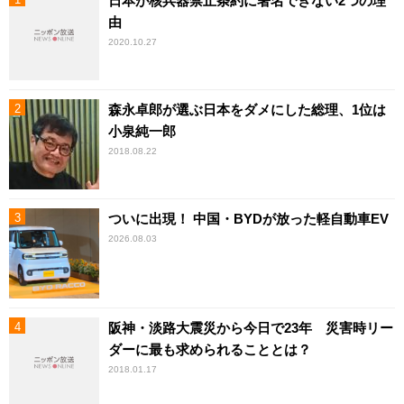
日本が核兵器禁止条約に署名できない2つの理
由
2020.10.27
森永卓郎が選ぶ日本をダメにした総理、1位は
小泉純一郎
2018.08.22
ついに出現！ 中国・BYDが放った軽自動車EV
2026.08.03
阪神・淡路大震災から今日で23年 災害時リー
ダーに最も求められることとは？
2018.01.17