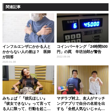
関連記事
インフルエンザにかかる人と
コインパーキング「24時間500
かからない人の差は？ 医師
円」の罠 辛坊治郎が警告
が回答
2022.09.06
2020.01.08
みちょぱ「『彼氏ほしい』
マヂラブ村上、友人がマッチ
『彼女できない』って言って
ングアプリで自分の名前を出
る人に限って、行動を起こさ
すも「全然人気ないじゃん