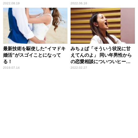
ないから……」 恋人を作り
（笑）」
2022.08.19
2022.06.16
たい男女に“みちょぱ流”アド
バイス
最新技術を駆使した“イマドキ
みちょぱ「そういう状況に甘
婚活”がスゴイことになって
えてんのよ」 同い年男性から
る！
の恋愛相談についついヒート
アップ
2019.07.14
2022.02.27