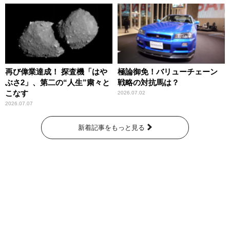
再び偉業達成！ 探査機「はや
極論御免！バリューチェーン
ぶさ2」、第二の“人生”粛々と
戦略の対抗馬は？
こなす
2026.07.02
2026.07.07
新着記事をもっと見る