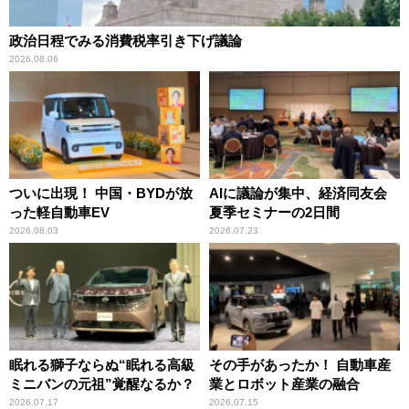
政治日程でみる消費税率引き下げ議論
2026.08.06
ついに出現！ 中国・BYDが放
AIに議論が集中、経済同友会
った軽自動車EV
夏季セミナーの2日間
2026.08.03
2026.07.23
眠れる獅子ならぬ“眠れる高級
その手があったか！ 自動車産
ミニバンの元祖”覚醒なるか？
業とロボット産業の融合
2026.07.17
2026.07.15