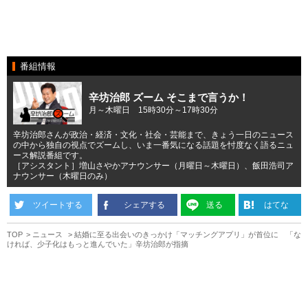
番組情報
辛坊治郎 ズーム そこまで言うか！
月～木曜日 15時30分～17時30分
辛坊治郎さんが政治・経済・文化・社会・芸能まで、きょう一日のニュース
の中から独自の視点でズームし、いま一番気になる話題を忖度なく語るニュ
ース解説番組です。
［アシスタント］増山さやかアナウンサー（月曜日～木曜日）、飯田浩司ア
ナウンサー（木曜日のみ）
ツイートする
シェアする
送る
はてな
TOP
ニュース
結婚に至る出会いのきっかけ「マッチングアプリ」が首位に 「な
ければ、少子化はもっと進んでいた」辛坊治郎が指摘