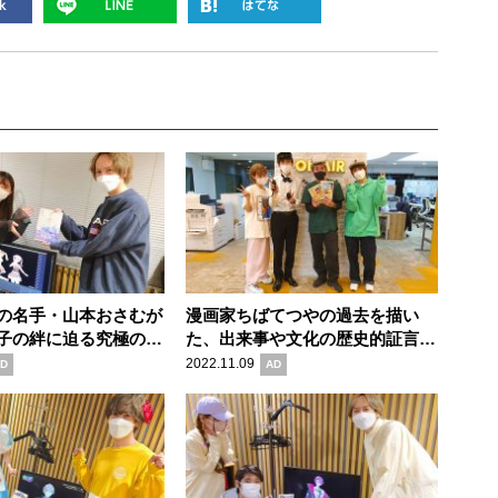
の名手・山本おさむが
漫画家ちばてつやの過去を描い
子の絆に迫る究極の人
た、出来事や文化の歴史的証言が
『父を焼く』の魅力
詰まった最高に読みやすい漫画
2022.11.09
D
AD
『ひねもすのたり日記』の魅力