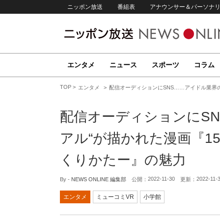
ニッポン放送
番組表
アナウンサー＆パーソナ
エンタメ
ニュース
スポーツ
コラム
TOP
エンタメ
配信オーディションにSNS……アイドル業界
配信オーディションにSN
アル“が描かれた漫画『1
くりかたー』の魅力
2022-11-30
2022-11-
By -
NEWS ONLINE 編集部
公開：
更新：
エンタメ
ミューコミVR
小学館