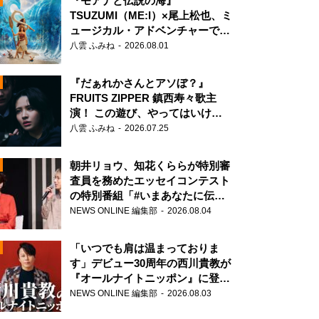
『モアナと伝説の海』
TSUZUMI（ME:I）×尾上松也、ミ
ュージカル・アドベンチャーで美
声を響かせる
八雲 ふみね
2026.08.01
『だぁれかさんとアソぼ？』
FRUITS ZIPPER 鎮西寿々歌主
演！ この遊び、やってはいけま
せん。
八雲 ふみね
2026.07.25
朝井リョウ、知花くららが特別審
査員を務めたエッセイコンテスト
の特別番組「#いまあなたに伝え
たいこと」
NEWS ONLINE 編集部
2026.08.04
N
「いつでも肩は温まっておりま
す」デビュー30周年の西川貴教が
『オールナイトニッポン』に登
場！
NEWS ONLINE 編集部
2026.08.03
N