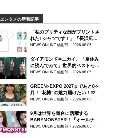
エンタメの新着記事
「私のプリティな顔がプリントさ
れたTシャツです！」『長浜広奈
天下無双』初の番組グッズ発売
NEWS ONLINE 編集部
2026.08.05
ダイアモンド✡ユカイ、「夏休み
に読んでみて」世界的ベストセラ
ー『アナスタシア』を紹介
NEWS ONLINE 編集部
2026.08.05
GREEN×EXPO 2027まであと8ヶ
月！“花博”の魅力届けたい！#2
NEWS ONLINE 編集部
2026.08.05
9月は世界を舞台に活躍する
BABYMONSTER！『オールナイ
トニッポンPODCAST』月替わり
NEWS ONLINE 編集部
2026.08.05
パーソナリティ