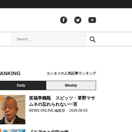
ANKING
エンタメの人気記事ランキング
Daily
Weekly
笑福亭鶴瓶 スピッツ・草野マサ
ムネの忘れられない一言
NEWS ONLINE 編集部
2026.08.03
N