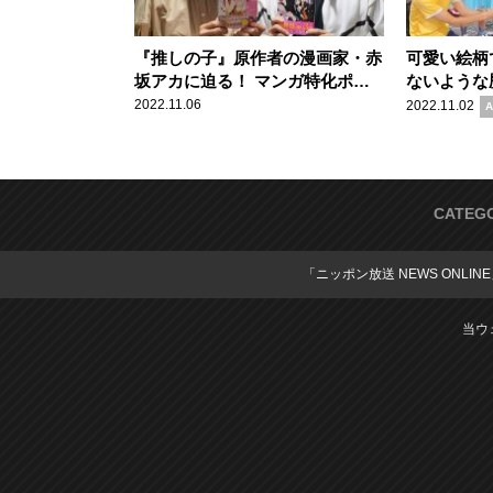
『推しの子』原作者の漫画家・赤
可愛い絵柄
坂アカに迫る！ マンガ特化ポッ
ないような
ドキャスト番組『マンガのラジ
ャードゥー
2022.11.06
2022.11.02
A
オ』
CATEG
「ニッポン放送 NEWS ONLIN
当ウ