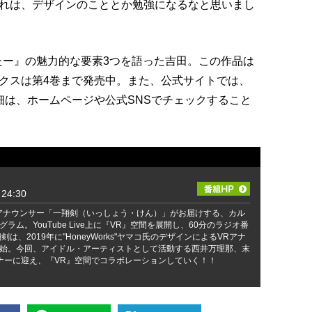
れは、デザインのこととか勉強になるなと思いまし
たー』の魅力的な要素3つを語った吉田。この作品は
クスは第4巻まで発売中。また、公式サイトでは、
細は、ホームページや公式SNSでチェックすること
24:30
アナウンサー「一翔剣（いっしょう・けん）」がお届けする、カル
ラム。YouTube Live上に『VR』空間を展開し、60分のラジオ番
は、2019年に"HoneyWorks"ヤマコ氏のデザインによるVRアナ
始。今回、アイドル・アーティストとして活動する西井万理那、末
ナーに迎え、『VR』空間でコラボレーションしていく！！