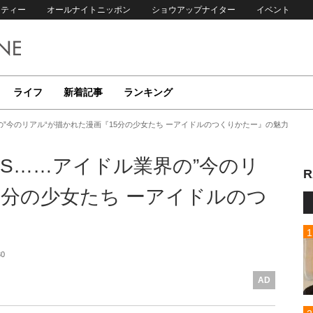
リティー
オールナイトニッポン
ショウアップナイター
イベント
ライフ
新着記事
ランキング
の”今のリアル“が描かれた漫画『15分の少女たち ーアイドルのつくりかたー』の魅力
S……アイドル業界の”今のリ
R
5分の少女たち ーアイドルのつ
30
AD