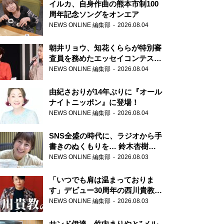
イルカ、自身作曲の熊本市制100
周年記念ソングをオンエア
NEWS ONLINE 編集部
2026.08.04
朝井リョウ、知花くららが特別審
査員を務めたエッセイコンテスト
の特別番組「#いまあなたに伝え
NEWS ONLINE 編集部
2026.08.04
たいこと」
由紀さおりが14年ぶりに『オール
ナイトニッポン』に登場！
NEWS ONLINE 編集部
2026.08.04
SNS全盛の時代に、ラジオから手
書きのぬくもりを… 鈴木杏樹の
直筆はがきが届く！
NEWS ONLINE 編集部
2026.08.03
『MUSIC10』こちら有楽町駅前
郵便局
「いつでも肩は温まっておりま
す」デビュー30周年の西川貴教が
『オールナイトニッポン』に登
NEWS ONLINE 編集部
2026.08.03
場！
サンド伊達、竹内まりやと”メル