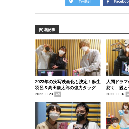
関連記事
2023年の実写映画化も決定！麻生
人間ドラマ
羽呂＆高田康太郎の強力タッグが
紡ぐ、親と
描く“究極的に明るい” 前代未聞
間臨終絵巻
2022.11.23
2022.11.16
AD
A
の青春ゾンビ活劇『ゾン100〜ゾ
ンビになるまでにしたい100のこ
と〜』の魅力