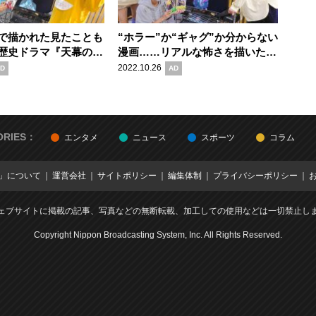
で描かれた見たことも
“ホラー”か“ギャグ”か分からない
歴史ドラマ『天幕のジ
漫画……リアルな怖さを描いた新
ガル』の魅力
感覚ホームドラマ『住みにごり』
2022.10.26
D
AD
の魅力
ORIES：
エンタメ
ニュース
スポーツ
コラム
E」について
運営会社
サイトポリシー
編集体制
プライバシーポリシー
ェブサイトに掲載の記事、写真などの無断転載、加工しての使用などは一切禁止し
Copyright Nippon Broadcasting System, Inc. All Rights Reserved.