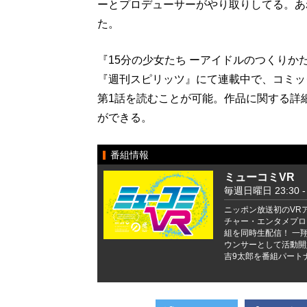
ーとプロデューサーがやり取りしてる。あ
た。
『15分の少女たち ーアイドルのつくりか
『週刊スピリッツ』にて連載中で、コミッ
第1話を読むことが可能。作品に関する詳
ができる。
番組情報
ミューコミVR
毎週日曜日 23:30 - 
ニッポン放送初のVR
チャー・エンタメプログ
組を同時生配信！ 一翔剣
ウンサーとして活動開
吉9太郎を番組パート