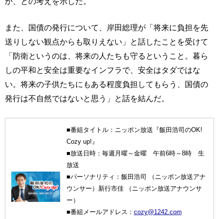
か、との考えを示した。
また、国債の発行について、岸田総理が「将来に負担を先
送りしない観点からも取りえない」と話したことを受けて
「防衛というのは、将来の人たちも守るということ。暮ら
しの平和と安全は重要なインフラで、安全はタダではな
い。将来の子供たちにもある程度負担してもらう、国債の
発行は不自然ではないと思う」と話を結んだ。
■番組タイトル：ニッポン放送『飯田浩司のOK!
Cozy up!』
■放送日時：毎週月曜～金曜 午前6時～8時 生
放送
■パーソナリティ：飯田浩司 （ニッポン放送アナ
ウンサー）新行市佳 （ニッポン放送アナウンサ
ー）
■番組メールアドレス：
cozy@1242.com