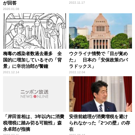
が回答
2022.11.17
2020.01.08
梅毒の感染者数過去最多 全
ウクライナ情勢で「目が覚め
国的に増加しているその「背
た」 日本の「安保政策のパ
景」に辛坊治郎が警鐘
ラドックス」
2021.12.14
2022.12.04
「岸田首相は、3年以内に消費
安倍前総理が消費増税を避け
税増税に踏み切る可能性」森
られなかった「2つの壁」の存
永卓郎が指摘
在