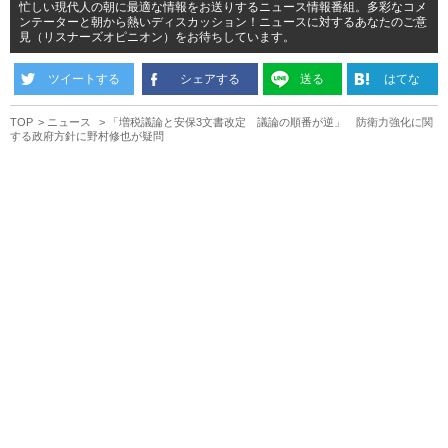
忙しい現代人の朝に最適な情報をお送りするニュース情報番組。多彩なコメ
ンテーターと朝から熱いディスカッション！ニュースに対するあなたのご意
見（リスナーズオピニオン）をお待ちしています。
ツイートする
シェアする
送る
はてな
TOP
ニュース
「増税議論と安保3文書改定 議論の順番が逆」 防衛力強化に関
する政府方針に野村修也が疑問