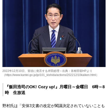
2022年12月10日、冒頭に発言する岸田総理～出典：首相官邸HPより
（https://www.kantei.go.jp/jp/101_kishida/actions/202212/10kaiken.html）
『飯田浩司のOK! Cozy up!』月曜日～金曜日 6時～8
時 生放送
野村氏は「安保3文書の改定が閣議決定されていないことも