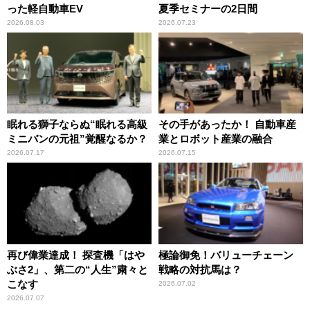
った軽自動車EV
夏季セミナーの2日間
2026.08.03
2026.07.23
眠れる獅子ならぬ“眠れる高級
その手があったか！ 自動車産
ミニバンの元祖”覚醒なるか？
業とロボット産業の融合
2026.07.17
2026.07.15
再び偉業達成！ 探査機「はや
極論御免！バリューチェーン
ぶさ2」、第二の“人生”粛々と
戦略の対抗馬は？
こなす
2026.07.02
2026.07.07