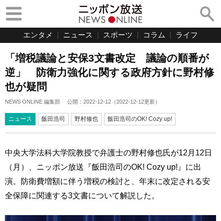
エンタメ
ニュース
スポーツ
コラム
ライフ
「増税議論と安保3文書改定 議論の順番が
逆」 防衛力強化に関する政府方針に野村修
也が疑問
NEWS ONLINE 編集部
公開：
2022-12-12
（
2022-12-12
更新）
ニュース
飯田浩司
野村修也
飯田浩司のOK! Cozy up!
中央大学法科大学院教授で弁護士の野村修也氏が12月12日
（月）、ニッポン放送『飯田浩司のOK! Cozy up!』に出
演。防衛費増額に伴う増税の検討と、年末に改定される安
全保障に関連する3文書について解説した。