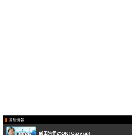
番組情報
飯田浩司のOK! Cozy up!