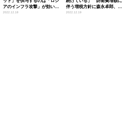
ット」を供与するのは「ロシ
続けている」 防衛費増額に
アのインフラ攻撃」が効いて
伴う増税方針に森永卓郎、須
いる証拠
田慎一郎が指摘
2022.12.18
2022.12.19