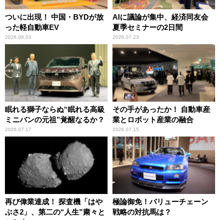
ついに出現！ 中国・BYDが放
AIに議論が集中、経済同友会
った軽自動車EV
夏季セミナーの2日間
2026.08.03
2026.07.23
眠れる獅子ならぬ“眠れる高級
その手があったか！ 自動車産
ミニバンの元祖”覚醒なるか？
業とロボット産業の融合
2026.07.17
2026.07.15
再び偉業達成！ 探査機「はや
極論御免！バリューチェーン
ぶさ2」、第二の“人生”粛々と
戦略の対抗馬は？