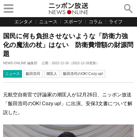
エンタメ
ニュース
スポーツ
コラム
ライフ
国民に何も負担させないような「防衛力強
化の魔法の杖」はない 防衛費増額の財源問
題
NEWS ONLINE 編集部
公開：
2022-12-26
（
2022-12-26
更新）
ニュース
飯田浩司
潮匡人
飯田浩司のOK! Cozy up!
元航空自衛官で評論家の潮匡人が12月26日、ニッポン放送
「飯田浩司のOK! Cozy up!」に出演。安保3文書について解
説した。