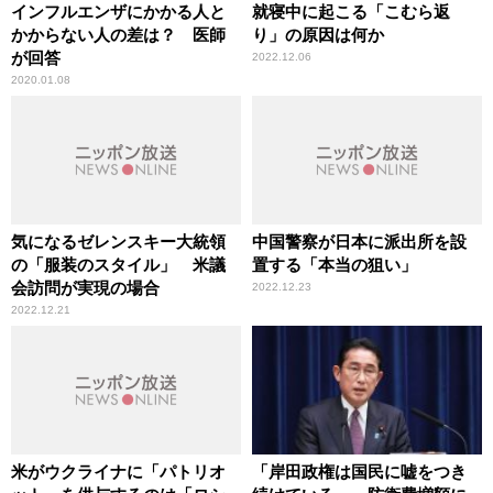
インフルエンザにかかる人と
就寝中に起こる「こむら返
かからない人の差は？ 医師
り」の原因は何か
が回答
2022.12.06
2020.01.08
気になるゼレンスキー大統領
中国警察が日本に派出所を設
の「服装のスタイル」 米議
置する「本当の狙い」
会訪問が実現の場合
2022.12.23
2022.12.21
米がウクライナに「パトリオ
「岸田政権は国民に嘘をつき