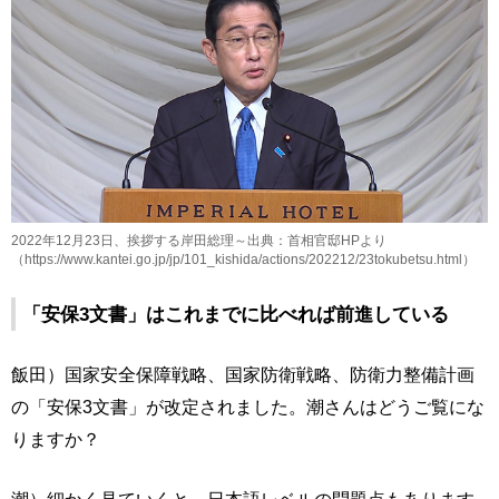
2022年12月23日、挨拶する岸田総理～出典：首相官邸HPより
（https://www.kantei.go.jp/jp/101_kishida/actions/202212/23tokubetsu.html）
「安保3文書」はこれまでに比べれば前進している
飯田）国家安全保障戦略、国家防衛戦略、防衛力整備計画
の「安保3文書」が改定されました。潮さんはどうご覧にな
りますか？