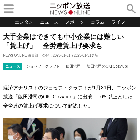
エンタメ
ニュース
スポーツ
コラム
ライフ
大手企業はできても中小企業には難しい
「賃上げ」 全労連賃上げ要求も
NEWS ONLINE 編集部
公開：
2023-01-31
（
2023-01-31
更新）
ニュース
ジョセフ・クラフト
飯田浩司
飯田浩司のOK! Cozy up!
経済アナリストのジョセフ・クラフトが1月31日、ニッポン
放送「飯田浩司のOK! Cozy up!」に出演。10%以上とした
全労連の賃上げ要求について解説した。