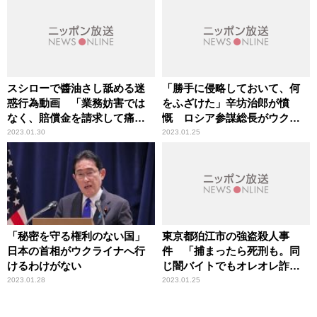
スシローで醬油さし舐める迷
「勝手に侵略しておいて、何
惑行為動画 「業務妨害では
をふざけた」辛坊治郎が憤
なく、賠償金を請求して痛い
慨 ロシア参謀総長がウクラ
目に」辛坊治郎が指摘
イナ侵攻を「第二次大戦以来
2023.01.30
2023.01.25
の危機」と表現
「秘密を守る権利のない国」
東京都狛江市の強盗殺人事
日本の首相がウクライナへ行
件 「捕まったら死刑も。同
けるわけがない
じ闇バイトでもオレオレ詐欺
とは次元が違う」辛坊治郎が
2023.01.28
2023.01.25
指摘