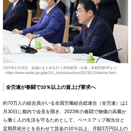
2023年1月24日、会議のまとめを行う岸田総理～出典：首相官邸HPより
（https://www.kantei.go.jp/jp/101_kishida/actions/202301/24keizai.html）
全労連が春闘で10％以上の賃上げ要求へ
約70万人の組合員がいる全国労働組合総連合（全労連）は1
月30日に都内で会見を開き、2023年の春闘で物価の高騰か
ら働く人の生活を守るためとして、ベースアップ相当分と
定期昇給分とを合わせて賃金の10％以上、月額3万円以上の