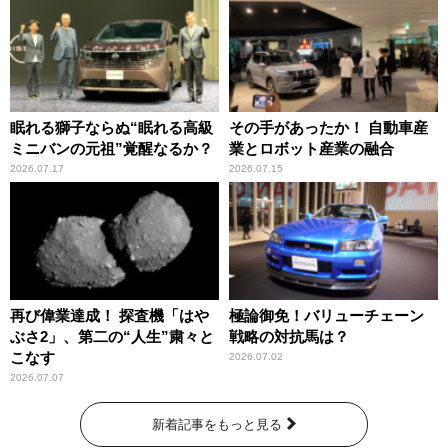
眠れる獅子ならぬ“眠れる高級
その手があったか！ 自動車産
ミニバンの元祖”覚醒なるか？
業とロボット産業の融合
2026.07.17
2026.07.15
再び偉業達成！ 探査機「はや
極論御免！バリューチェーン
ぶさ2」、第二の“人生”粛々と
戦略の対抗馬は？
こなす
2026.07.02
2026.07.07
新着記事をもっと見る