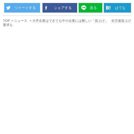
ツイートする
シェアする
送る
はてな
TOP
ニュース
大手企業はできても中小企業には難しい「賃上げ」 全労連賃上げ
要求も