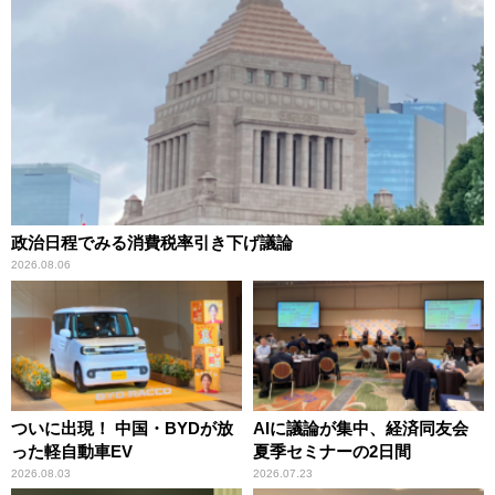
政治日程でみる消費税率引き下げ議論
2026.08.06
ついに出現！ 中国・BYDが放
AIに議論が集中、経済同友会
った軽自動車EV
夏季セミナーの2日間
2026.08.03
2026.07.23