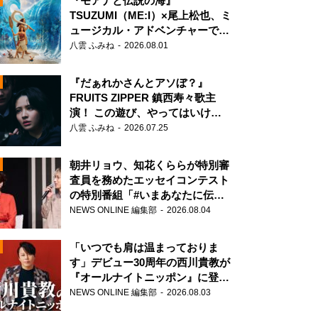
『モアナと伝説の海』
TSUZUMI（ME:I）×尾上松也、ミ
ュージカル・アドベンチャーで美
声を響かせる
八雲 ふみね
2026.08.01
『だぁれかさんとアソぼ？』
FRUITS ZIPPER 鎮西寿々歌主
演！ この遊び、やってはいけま
せん。
八雲 ふみね
2026.07.25
朝井リョウ、知花くららが特別審
査員を務めたエッセイコンテスト
の特別番組「#いまあなたに伝え
たいこと」
NEWS ONLINE 編集部
2026.08.04
N
「いつでも肩は温まっておりま
す」デビュー30周年の西川貴教が
『オールナイトニッポン』に登
場！
NEWS ONLINE 編集部
2026.08.03
N