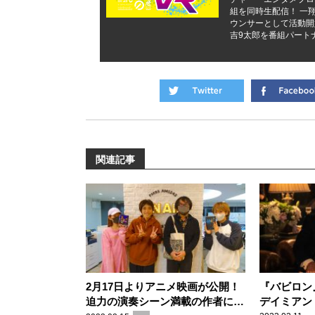
組を同時生配信！ 一翔剣
ウンサーとして活動開
吉9太郎を番組パート
関連記事
2月17日よりアニメ映画が公開！
『バビロン
迫力の演奏シーン満載の作者にも
デイミアン