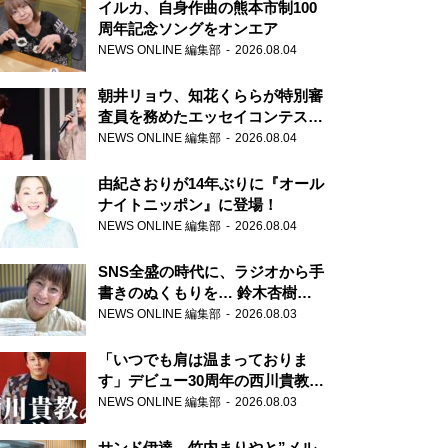
イルカ、自身作曲の熊本市制100
周年記念ソングをオンエア
NEWS ONLINE 編集部
2026.08.04
朝井リョウ、知花くららが特別審
査員を務めたエッセイコンテスト
の特別番組「#いまあなたに伝え
NEWS ONLINE 編集部
2026.08.04
たいこと」
由紀さおりが14年ぶりに『オール
ナイトニッポン』に登場！
NEWS ONLINE 編集部
2026.08.04
SNS全盛の時代に、ラジオから手
書きのぬくもりを… 鈴木杏樹の
直筆はがきが届く！
NEWS ONLINE 編集部
2026.08.03
『MUSIC10』こちら有楽町駅前
郵便局
「いつでも肩は温まっておりま
す」デビュー30周年の西川貴教が
『オールナイトニッポン』に登
NEWS ONLINE 編集部
2026.08.03
場！
サンド伊達、竹内まりやと”メル