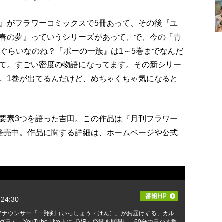
』がフラワーコミックスで5冊あって、その後『ユ
春の夢』っていうシリーズがあって、で、今の『青
冊ぐらいなのね？『ポーの一族』は1～5巻までなんだ
て。すごい密度の物語になってます。その新シリー
。1巻が出てるんだけど、めちゃくちゃ気になると
要素3つを語った吉田。この作品は『月刊フラワー
発売中。作品に関する詳細は、ホームページや公式
24:30
アナウンサー「一翔剣（いっしょう・けん）」がお届けする、カル
ラム。YouTube Live上に『VR』空間を展開し、60分のラジオ番