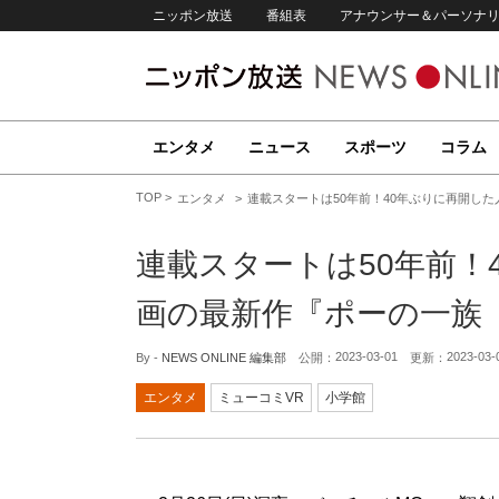
ニッポン放送
番組表
アナウンサー＆パーソナ
エンタメ
ニュース
スポーツ
コラム
TOP
エンタメ
連載スタートは50年前！40年ぶりに再開し
連載スタートは50年前！
画の最新作『ポーの一族
2023-03-01
2023-03-
By -
NEWS ONLINE 編集部
公開：
更新：
エンタメ
ミューコミVR
小学館