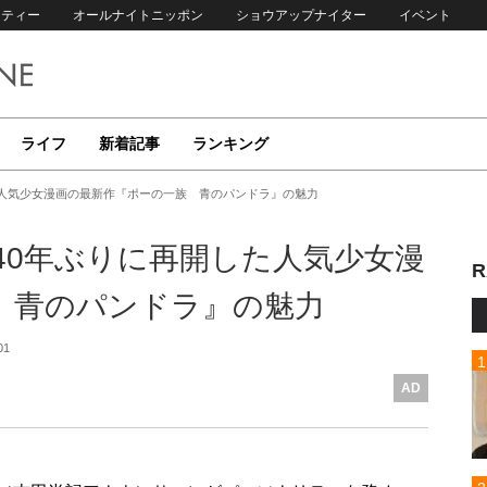
リティー
オールナイトニッポン
ショウアップナイター
イベント
ライフ
新着記事
ランキング
た人気少女漫画の最新作『ポーの一族 青のパンドラ』の魅力
40年ぶりに再開した人気少女漫
R
 青のパンドラ』の魅力
01
AD