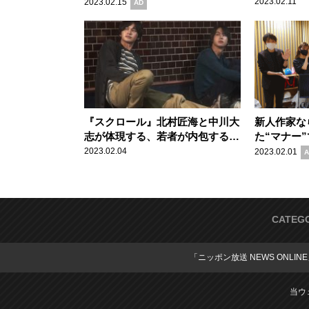
先が分からないジャズ漫画
映画讃歌と
2023.02.11
2023.02.15
AD
『BLUE GIANT』の魅力
『スクロール』北村匠海と中川大
新人作家な
志が体現する、若者が内包する不
た“マナー
安や葛藤
画『遥かな
2023.02.04
2023.02.01
A
力
CATEG
「ニッポン放送 NEWS ONLIN
当ウ