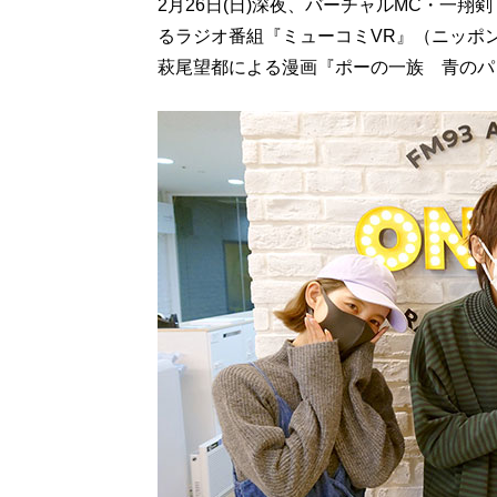
2月26日(日)深夜、バーチャルMC・一
るラジオ番組『ミューコミVR』（ニッポン
萩尾望都による漫画『ポーの一族 青のパ