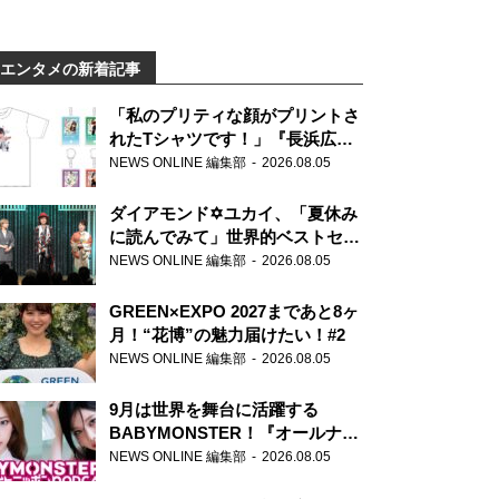
エンタメの新着記事
「私のプリティな顔がプリントさ
れたTシャツです！」『長浜広奈
天下無双』初の番組グッズ発売
NEWS ONLINE 編集部
2026.08.05
ダイアモンド✡ユカイ、「夏休み
に読んでみて」世界的ベストセラ
ー『アナスタシア』を紹介
NEWS ONLINE 編集部
2026.08.05
GREEN×EXPO 2027まであと8ヶ
月！“花博”の魅力届けたい！#2
NEWS ONLINE 編集部
2026.08.05
9月は世界を舞台に活躍する
BABYMONSTER！『オールナイ
トニッポンPODCAST』月替わり
NEWS ONLINE 編集部
2026.08.05
パーソナリティ