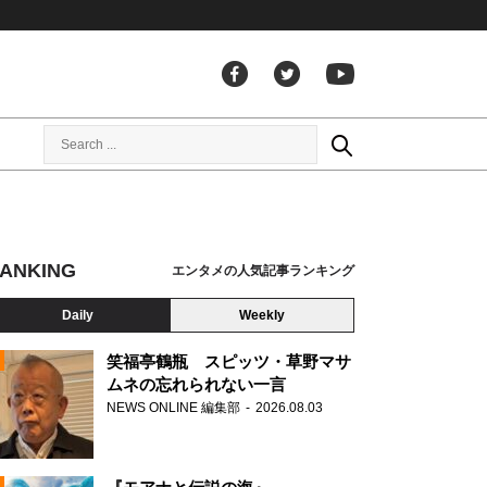
ANKING
エンタメの人気記事ランキング
Daily
Weekly
笑福亭鶴瓶 スピッツ・草野マサ
ムネの忘れられない一言
NEWS ONLINE 編集部
2026.08.03
N