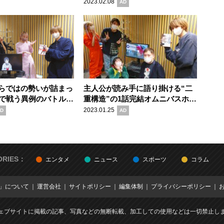
新たなる挑戦
読みやすさ抜群の漫画『マイホー
2023.02.08
AD
ムアフロ田中』の魅力
らではの勢いが詰まっ
主人公が読み手に語り掛ける“二
”で戦う異例のバトル漫
重構造”の1話完結オムニバスホラ
るマナーバトル』の魅
ー作品『僕が死ぬだけの百物語』
2023.01.25
D
AD
の魅力
ORIES：
エンタメ
ニュース
スポーツ
コラム
E」について
運営会社
サイトポリシー
編集体制
プライバシーポリシー
ェブサイトに掲載の記事、写真などの無断転載、加工しての使用などは一切禁止し