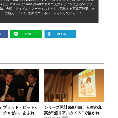
は、2019年に"HoneyWorks"ヤマコ氏のデザインによるVRアナ
始。今回、アイドル・アーティストとして活動する西井万理那、末
ナーに迎え、『VR』空間でコラボレーションしていく！！
』ブラッド・ピット×
シリーズ累計650万部！人生の真
・チャゼル、あふれる
実が“超リアルタイム”で描かれた