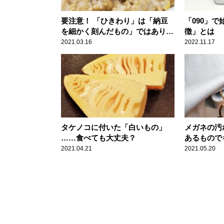
要注意！ 「ひきわり」は「納豆
「090」
を細かく刻んだもの」ではありま
徴」とは
せん
2021.03.16
2022.11.17
タケノコに付いた「白いもの」
メガネの汚
……食べても大丈夫？
あるもので
2021.04.21
2021.05.20