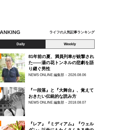
ANKING
ライフの人気記事ランキング
Daily
Weekly
81年前の夏、満員列車が銃撃され
た――湯の花トンネルの悲劇を語
り継ぐ男性
N
NEWS ONLINE 編集部
2026.08.06
AD
『一段落』と『大舞台』、覚えて
おきたい伝統的な読み方
NEWS ONLINE 編集部
2018.08.07
N
『レア』『ミディアム』『ウェル
ダン』以外にもたくさんある肉の