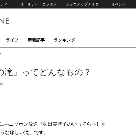
リティー
オールナイトニッポン
ショウアップナイター
イベント
ライフ
新着記事
ランキング
？
の滝」ってどんなもの？
09
---ニッポン放送『羽田美智子のいってらっしゃ
ような珍しい滝」です。