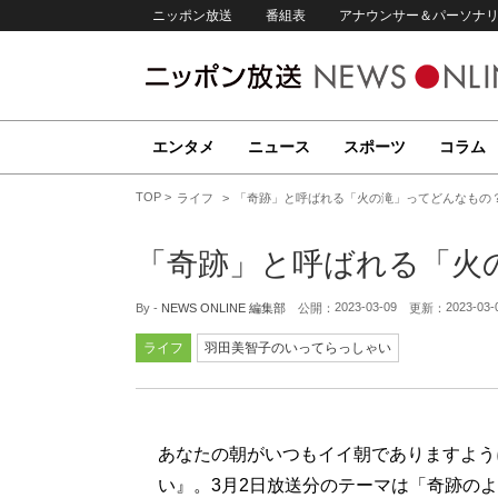
ニッポン放送
番組表
アナウンサー＆パーソナ
エンタメ
ニュース
スポーツ
コラム
TOP
ライフ
「奇跡」と呼ばれる「火の滝」ってどんなもの
「奇跡」と呼ばれる「火
2023-03-09
2023-03-
By -
NEWS ONLINE 編集部
公開：
更新：
ライフ
羽田美智子のいってらっしゃい
あなたの朝がいつもイイ朝でありますように
い』。3月2日放送分のテーマは「奇跡の