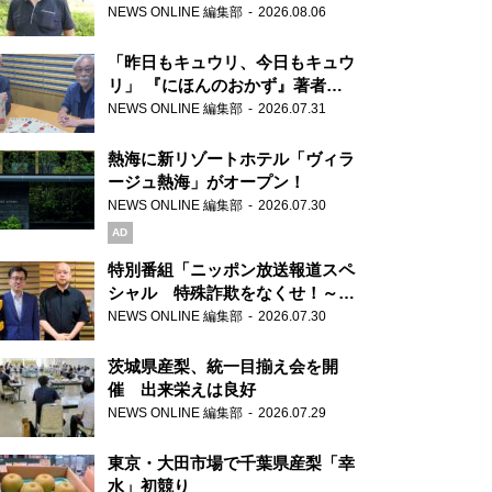
り継ぐ男性
NEWS ONLINE 編集部
2026.08.06
「昨日もキュウリ、今日もキュウ
リ」 『にほんのおかず』著者が
見つけた家庭料理の知恵
NEWS ONLINE 編集部
2026.07.31
熱海に新リゾートホテル「ヴィラ
ージュ熱海」がオープン！
NEWS ONLINE 編集部
2026.07.30
AD
特別番組「ニッポン放送報道スペ
シャル 特殊詐欺をなくせ！～被
害者・加害者・警視庁が語るトク
NEWS ONLINE 編集部
2026.07.30
リュウの実態～」放送
茨城県産梨、統一目揃え会を開
催 出来栄えは良好
NEWS ONLINE 編集部
2026.07.29
東京・大田市場で千葉県産梨「幸
水」初競り