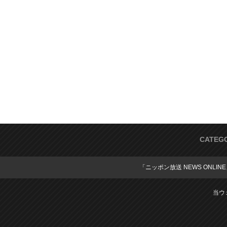
CATEG
「ニッポン放送 NEWS ONLIN
当ウ