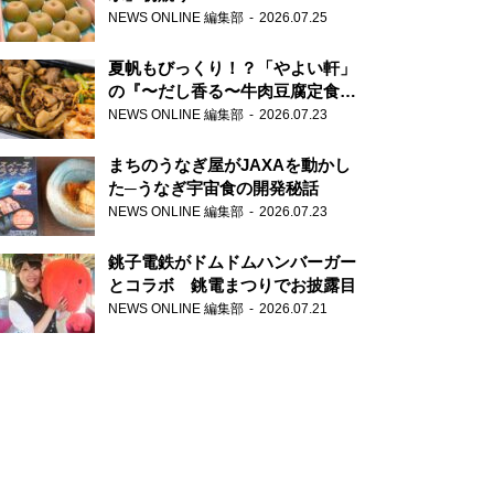
NEWS ONLINE 編集部
2026.07.25
夏帆もびっくり！？「やよい軒」
の『〜だし香る〜牛肉豆腐定食』
が香り高すぎる
NEWS ONLINE 編集部
2026.07.23
まちのうなぎ屋がJAXAを動かし
た─うなぎ宇宙食の開発秘話
NEWS ONLINE 編集部
2026.07.23
銚子電鉄がドムドムハンバーガー
とコラボ 銚電まつりでお披露目
NEWS ONLINE 編集部
2026.07.21