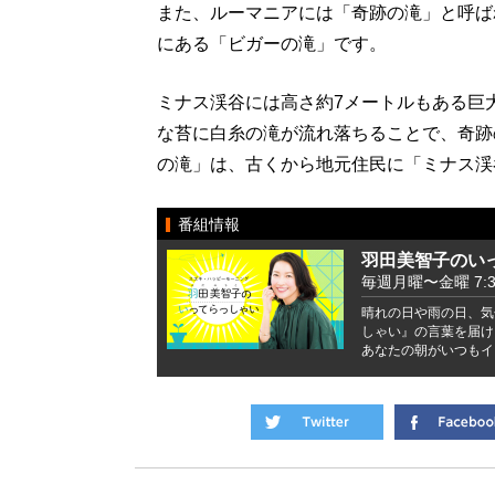
また、ルーマニアには「奇跡の滝」と呼ば
にある「ビガーの滝」です。
ミナス渓谷には高さ約7メートルもある巨
な苔に白糸の滝が流れ落ちることで、奇跡
の滝」は、古くから地元住民に「ミナス渓
番組情報
羽田美智子のい
毎週月曜〜金曜 7:37 
晴れの日や雨の日、気
しゃい』の言葉を届け
あなたの朝がいつもイ