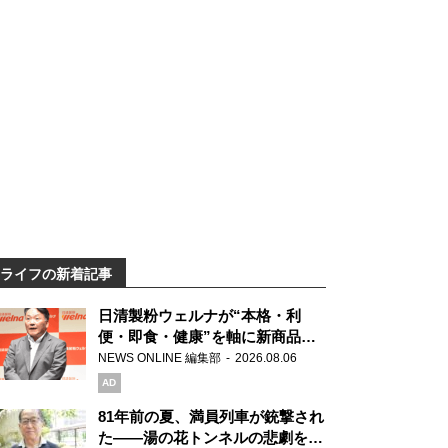
ライフの新着記事
日清製粉ウェルナが“本格・利
便・即食・健康”を軸に新商品を
展開 「マ・マー」「青の洞窟」
NEWS ONLINE 編集部
2026.08.06
ブランドを強化
AD
81年前の夏、満員列車が銃撃され
た――湯の花トンネルの悲劇を語