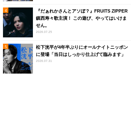
『だぁれかさんとアソぼ？』FRUITS ZIPPER
鎮西寿々歌主演！ この遊び、やってはいけま
せん。
2026.07.25
松下洸平が4年半ぶりにオールナイトニッポン
に登場「当日はしっかり仕上げて臨みます」
2026.07.31