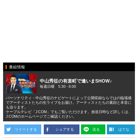
番組情報
中山秀征の有楽町で逢いまSHOW♪
毎週日曜 5:30 - 6:00
パーソナリティ・中山秀征のナビゲートによって公開収録ならではの臨場感
でアーティストたちの生ライブをお届け。アーティストたちの素顔と本音に
も迫ります。
ケーブルテレビ「J:COM」でもご覧いただけます。放送日時など詳しくは、
J:COMのホームページでご確認ください。
ツイートする
シェアする
送る
はてな