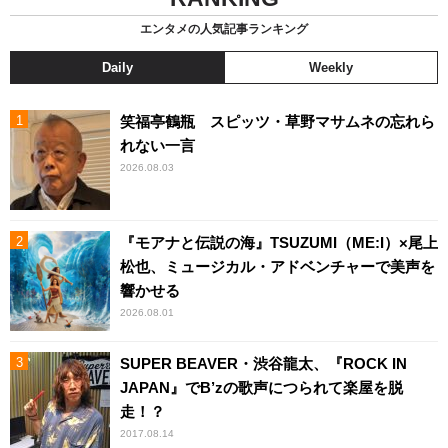
エンタメの人気記事ランキング
Daily
Weekly
笑福亭鶴瓶 スピッツ・草野マサムネの忘れら
れない一言
2026.08.03
『モアナと伝説の海』TSUZUMI（ME:I）×尾上
松也、ミュージカル・アドベンチャーで美声を
響かせる
2026.08.01
SUPER BEAVER・渋谷龍太、『ROCK IN
JAPAN』でB’zの歌声につられて楽屋を脱
走！？
2017.08.14