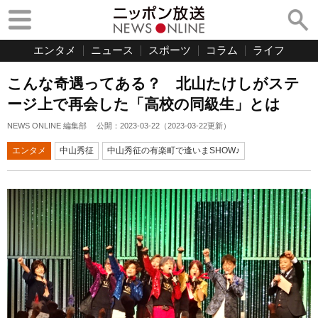
エンタメ
ニュース
スポーツ
コラム
ライフ
こんな奇遇ってある？ 北山たけしがステ
ージ上で再会した「高校の同級生」とは
NEWS ONLINE 編集部
公開：
2023-03-22
（
2023-03-22
更新）
エンタメ
中山秀征
中山秀征の有楽町で逢いまSHOW♪