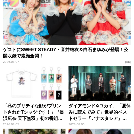
ゲストにSWEET STEADY・音井結衣＆白石まゆみが登場！公
開収録で素顔全開！
2026.08.07
AD
「私のプリティな顔がプリン
ダイアモンド✡ユカイ、「夏休
トされたTシャツです！」『長
みに読んでみて」世界的ベス
浜広奈 天下無双』初の番組グ
トセラー『アナスタシア』を
ッズ発売
紹介
2026.08.05
2026.08.05