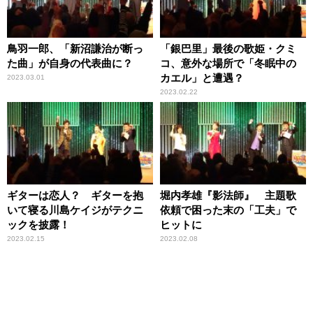
鳥羽一郎、「新沼謙治が断っ
「銀巴里」最後の歌姫・クミ
た曲」が自身の代表曲に？
コ、意外な場所で「冬眠中の
カエル」と遭遇？
2023.03.01
2023.02.22
ギターは恋人？ ギターを抱
堀内孝雄『影法師』 主題歌
いて寝る川島ケイジがテクニ
依頼で困った末の「工夫」で
ックを披露！
ヒットに
2023.02.15
2023.02.08