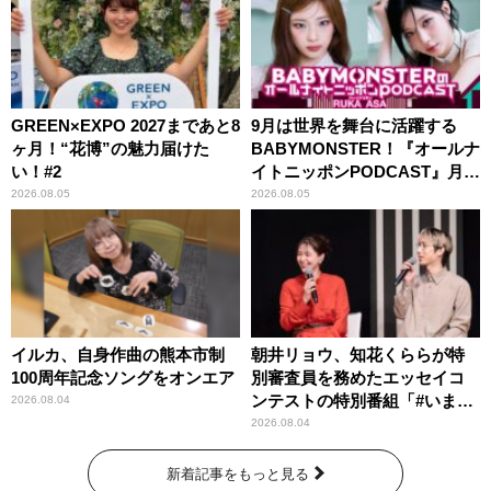
GREEN×EXPO 2027まであと8
9月は世界を舞台に活躍する
ヶ月！“花博”の魅力届けた
BABYMONSTER！『オールナ
い！#2
イトニッポンPODCAST』月替
わりパーソナリティ
2026.08.05
2026.08.05
イルカ、自身作曲の熊本市制
朝井リョウ、知花くららが特
100周年記念ソングをオンエア
別審査員を務めたエッセイコ
ンテストの特別番組「#いまあ
2026.08.04
なたに伝えたいこと」
2026.08.04
新着記事をもっと見る