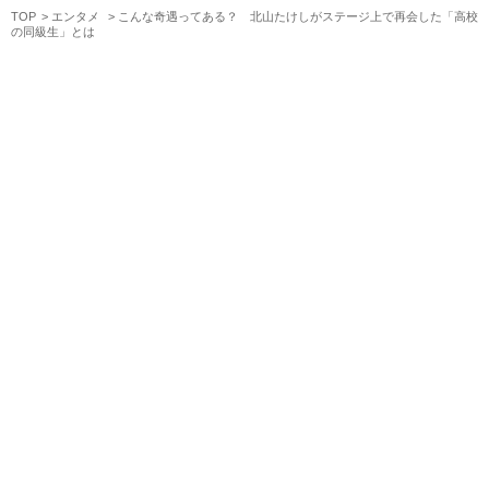
TOP
エンタメ
こんな奇遇ってある？ 北山たけしがステージ上で再会した「高校
の同級生」とは