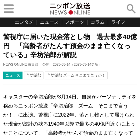
エンタメ
ニュース
スポーツ
コラム
ライフ
警視庁に届いた現金落とし物 過去最多40億
円 「高齢者がたんす預金のまま亡くなっ
ている」辛坊治郎が解説
NEWS ONLINE 編集部
公開：
2023-03-14
（
2023-03-14
更新）
ニュース
辛坊治郎
辛坊治郎 ズーム そこまで言うか！
キャスターの辛坊治郎が3月14日、自身がパーソナリティを
務めるニッポン放送「辛坊治郎 ズーム そこまで言う
か！」に出演。警視庁に2022年、落とし物として届けられ
た現金が統計の残る1940年以降で最多の40億円近くに上っ
たことについて、「高齢者がたんす預金のまま亡くなって