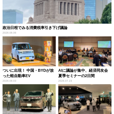
政治日程でみる消費税率引き下げ議論
2026.08.06
ついに出現！ 中国・BYDが放
AIに議論が集中、経済同友会
った軽自動車EV
夏季セミナーの2日間
2026.08.03
2026.07.23