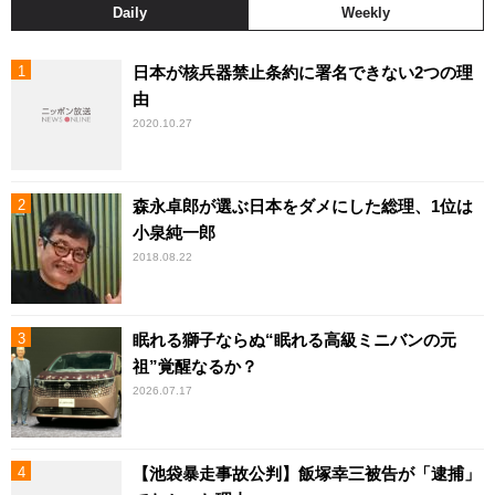
Daily
Weekly
日本が核兵器禁止条約に署名できない2つの理
由
2020.10.27
森永卓郎が選ぶ日本をダメにした総理、1位は
小泉純一郎
2018.08.22
眠れる獅子ならぬ“眠れる高級ミニバンの元
祖”覚醒なるか？
2026.07.17
【池袋暴走事故公判】飯塚幸三被告が「逮捕」