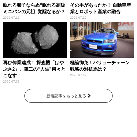
眠れる獅子ならぬ“眠れる高級
その手があったか！ 自動車産
ミニバンの元祖”覚醒なるか？
業とロボット産業の融合
2026.07.17
2026.07.15
再び偉業達成！ 探査機「はや
極論御免！バリューチェーン
ぶさ2」、第二の“人生”粛々と
戦略の対抗馬は？
こなす
2026.07.02
2026.07.07
新着記事をもっと見る