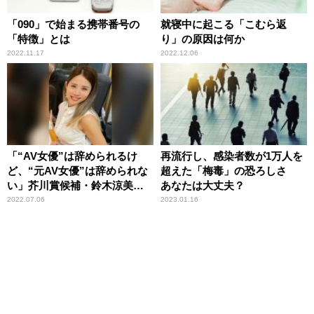
「090」で始まる携帯番号の
就寝中に起こる「こむら返
「特徴」とは
り」の原因は何か
2022.11.17
2022.12.06
「“AV女優”は辞められるけ
再流行し、感染者数が1万人を
ど、“元AV女優”は辞められな
超えた「梅毒」の恐ろしさ
い」芥川賞候補・鈴木涼美が
あなたは大丈夫？
経験から考える「AV新法」
2022.07.06
2023.01.16