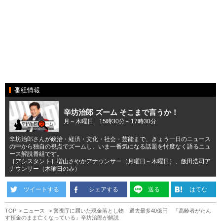
番組情報
辛坊治郎 ズーム そこまで言うか！
月～木曜日 15時30分～17時30分
辛坊治郎さんが政治・経済・文化・社会・芸能まで、きょう一日のニュース
の中から独自の視点でズームし、いま一番気になる話題を忖度なく語るニュ
ース解説番組です。
［アシスタント］増山さやかアナウンサー（月曜日～木曜日）、飯田浩司ア
ナウンサー（木曜日のみ）
ツイートする
シェアする
送る
はてな
TOP
ニュース
警視庁に届いた現金落とし物 過去最多40億円 「高齢者がたん
す預金のまま亡くなっている」辛坊治郎が解説