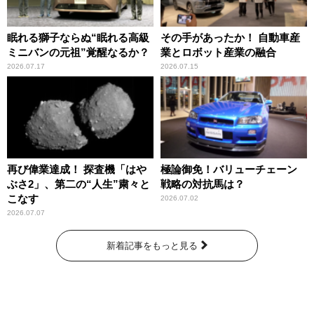
眠れる獅子ならぬ“眠れる高級
その手があったか！ 自動車産
ミニバンの元祖”覚醒なるか？
業とロボット産業の融合
2026.07.17
2026.07.15
再び偉業達成！ 探査機「はや
極論御免！バリューチェーン
ぶさ2」、第二の“人生”粛々と
戦略の対抗馬は？
こなす
2026.07.02
2026.07.07
新着記事をもっと見る