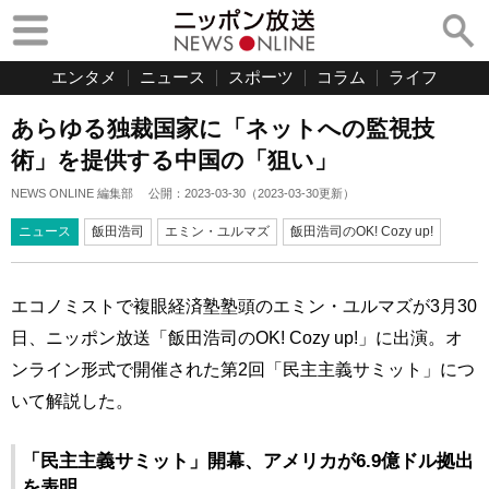
エンタメ
ニュース
スポーツ
コラム
ライフ
あらゆる独裁国家に「ネットへの監視技
術」を提供する中国の「狙い」
NEWS ONLINE 編集部
公開：
2023-03-30
（
2023-03-30
更新）
ニュース
飯田浩司
エミン・ユルマズ
飯田浩司のOK! Cozy up!
エコノミストで複眼経済塾塾頭のエミン・ユルマズが3月30
日、ニッポン放送「飯田浩司のOK! Cozy up!」に出演。オ
ンライン形式で開催された第2回「民主主義サミット」につ
いて解説した。
「民主主義サミット」開幕、アメリカが6.9億ドル拠出
を表明