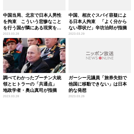
中国当局、北京で日本人男性
中国、相次ぐスパイ容疑によ
を拘束 こういう悲惨なこと
る日本人拘束 「よく分から
を行う国が隣にある現実を
ない罪状だ」辛坊治郎が指摘
我々は認識するべき
2023.03.28
2023.03.29
調べてわかったプーチン大統
ガーシー元議員「旅券失効で
領とヒトラーの「共通点」
他国に移動できない」は日本
地政学者・奥山真司が指摘
的な発想
2023.03.28
2023.03.26