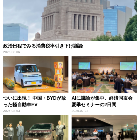
政治日程でみる消費税率引き下げ議論
2026.08.06
ついに出現！ 中国・BYDが放
AIに議論が集中、経済同友会
った軽自動車EV
夏季セミナーの2日間
2026.08.03
2026.07.23