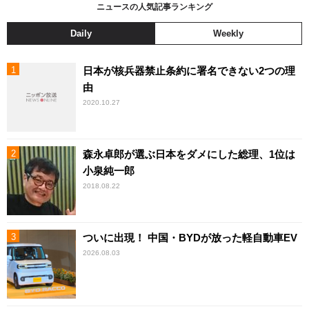
ニュースの人気記事ランキング
Daily
Weekly
日本が核兵器禁止条約に署名できない2つの理
由
2020.10.27
森永卓郎が選ぶ日本をダメにした総理、1位は
小泉純一郎
2018.08.22
ついに出現！ 中国・BYDが放った軽自動車EV
2026.08.03