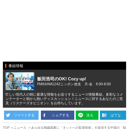
番組情報
飯田浩司のOK! Cozy up!
FM93/AM1242ニッポン放送 月-金 6:00-8:00
忙しい現代人の朝に最適な情報をお送りするニュース情報番組。多彩なコメ
ンテーターと朝から熱いディスカッション！ニュースに対するあなたのご意
見（リスナーズオピニオン）をお待ちしています。
ツイートする
シェアする
送る
はてな
TOP
ニュース
あらゆる独裁国家に「ネットへの監視技術」を提供する中国の「狙