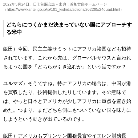
2022年5月24日、日印首脳会談～出典：首相官邸ホームページ
（https://www.kantei.go.jp/jp/101_kishida/actions/202205/24quad.html）
どちらにつくかまだ決まっていない国にアプローチす
る米中
飯田）今回、民主主義サミットにアフリカ諸国なども招待
されています。これから先は、グローバルサウスと言われ
るような国を「どちらが引き込むか」という話ですか？
ユルマズ）そうですね。特にアフリカの場合は、中国が港
を買収したり、技術提供したりしています。その意味で
は、やっと日本とアメリカが少しアフリカに重点を置き始
めた。つまり、まだどちら側にもついていない国を味方に
しようという動きが出ているのです。
飯田）アメリカもブリンケン国務長官やイエレン財務長