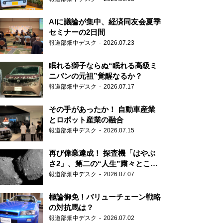
AIに議論が集中、経済同友会夏季
セミナーの2日間
報道部畑中デスク
2026.07.23
眠れる獅子ならぬ“眠れる高級ミ
ニバンの元祖”覚醒なるか？
報道部畑中デスク
2026.07.17
その手があったか！ 自動車産業
とロボット産業の融合
報道部畑中デスク
2026.07.15
再び偉業達成！ 探査機「はやぶ
さ2」、第二の“人生”粛々とこな
す
報道部畑中デスク
2026.07.07
極論御免！バリューチェーン戦略
の対抗馬は？
報道部畑中デスク
2026.07.02