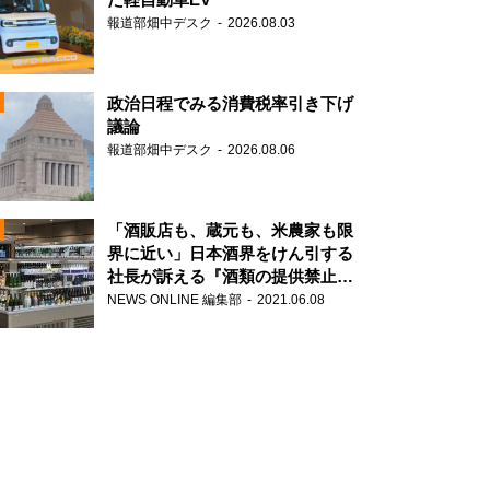
報道部畑中デスク
2026.08.03
政治日程でみる消費税率引き下げ
議論
報道部畑中デスク
2026.08.06
N
「酒販店も、蔵元も、米農家も限
界に近い」日本酒界をけん引する
社長が訴える『酒類の提供禁止』
N
策の大打撃
NEWS ONLINE 編集部
2021.06.08