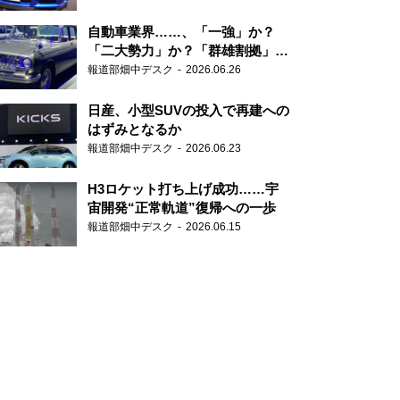
自動車業界……、「一強」か？
「二大勢力」か？「群雄割拠」
か？
報道部畑中デスク
2026.06.26
日産、小型SUVの投入で再建への
はずみとなるか
報道部畑中デスク
2026.06.23
H3ロケット打ち上げ成功……宇
宙開発“正常軌道”復帰への一歩
報道部畑中デスク
2026.06.15