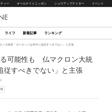
リティー
オールナイトニッポン
ショウアップナイター
イベント
ライフ
新着記事
ランキング
クロン大統領「ヨーロッパは米中に追従すべきでない」と主張
する可能性も 仏マクロン大統
追従すべきでない」と主張
11
真司