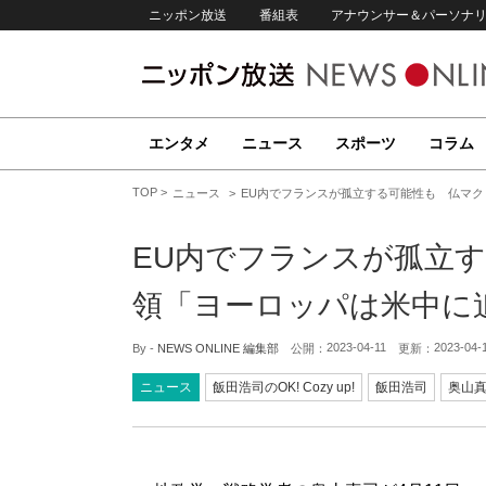
ニッポン放送
番組表
アナウンサー＆パーソナ
エンタメ
ニュース
スポーツ
コラム
TOP
ニュース
EU内でフランスが孤立する可能性も 仏マ
EU内でフランスが孤立
領「ヨーロッパは米中に
2023-04-11
2023-04-
By -
NEWS ONLINE 編集部
公開：
更新：
ニュース
飯田浩司のOK! Cozy up!
飯田浩司
奥山