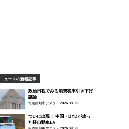
ニュースの新着記事
政治日程でみる消費税率引き下げ
議論
報道部畑中デスク
2026.08.06
ついに出現！ 中国・BYDが放っ
た軽自動車EV
報道部畑中デスク
2026.08.03