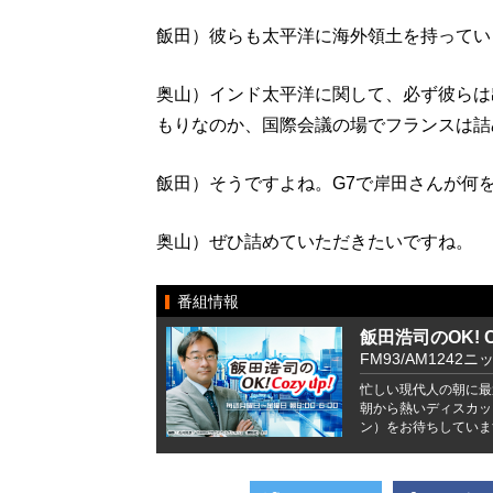
飯田）彼らも太平洋に海外領土を持ってい
奥山）インド太平洋に関して、必ず彼らは
もりなのか、国際会議の場でフランスは詰
飯田）そうですよね。G7で岸田さんが何
奥山）ぜひ詰めていただきたいですね。
番組情報
飯田浩司のOK! Co
FM93/AM1242ニ
忙しい現代人の朝に最
朝から熱いディスカッ
ン）をお待ちしていま