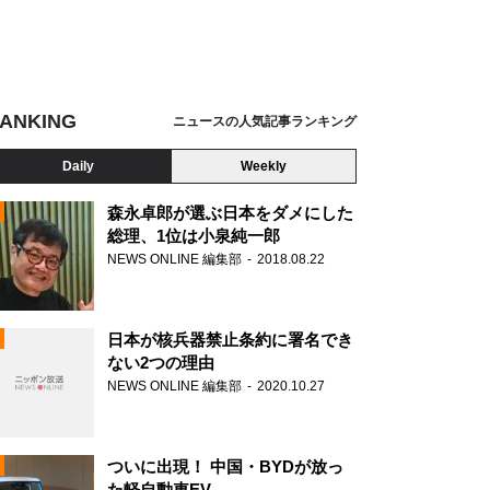
ANKING
ニュースの人気記事ランキング
Daily
Weekly
森永卓郎が選ぶ日本をダメにした
総理、1位は小泉純一郎
NEWS ONLINE 編集部
2018.08.22
N
日本が核兵器禁止条約に署名でき
ない2つの理由
NEWS ONLINE 編集部
2020.10.27
ついに出現！ 中国・BYDが放っ
た軽自動車EV