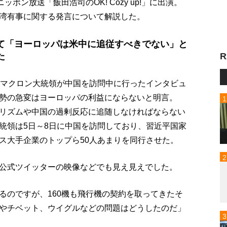
ポン放送「飯田浩司のOK! Cozy up!」に出演。
湾有事に関する発言について解説した。
て「ヨーロッパは米中に追従すべきでない」と
た
R
、マクロン大統領が中国を訪問中に行ったインタビュ
勢の急変はヨーロッパの利益にならないと明言。
リズムや中国の過剰反応に追随しなければならない
統領は5日～8日に中国を訪問しており、習近平国家
ス大手企業のトップら50人あまりを同行させた。
公式ツイッターの映像などでも見え見えでした。
るのですが、160機も飛行機の契約を取ってきたそ
やチベット、ウイグルなどの問題はどうしたのだ」