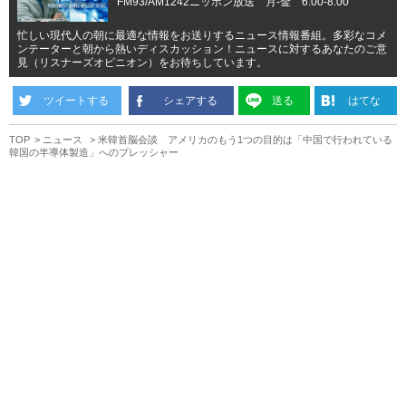
FM93/AM1242ニッポン放送 月-金 6:00-8:00
忙しい現代人の朝に最適な情報をお送りするニュース情報番組。多彩なコメ
ンテーターと朝から熱いディスカッション！ニュースに対するあなたのご意
見（リスナーズオピニオン）をお待ちしています。
ツイートする
シェアする
送る
はてな
TOP
ニュース
米韓首脳会談 アメリカのもう1つの目的は「中国で行われている
韓国の半導体製造」へのプレッシャー