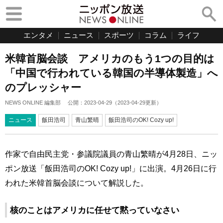
エンタメ
ニュース
スポーツ
コラム
ライフ
米韓首脳会談 アメリカのもう1つの目的は
「中国で行われている韓国の半導体製造」へ
のプレッシャー
NEWS ONLINE 編集部
公開：
2023-04-29
（
2023-04-29
更新）
ニュース
飯田浩司
青山繁晴
飯田浩司のOK! Cozy up!
作家で自由民主党・参議院議員の青山繁晴が4月28日、ニッ
ポン放送「飯田浩司のOK! Cozy up!」に出演。4月26日に行
われた米韓首脳会談について解説した。
核のことはアメリカに任せて黙っていなさい