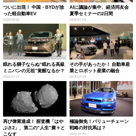
ついに出現！ 中国・BYDが放
AIに議論が集中、経済同友会
った軽自動車EV
夏季セミナーの2日間
2026.08.03
2026.07.23
眠れる獅子ならぬ“眠れる高級
その手があったか！ 自動車産
ミニバンの元祖”覚醒なるか？
業とロボット産業の融合
2026.07.17
2026.07.15
再び偉業達成！ 探査機「はや
極論御免！バリューチェーン
ぶさ2」、第二の“人生”粛々と
戦略の対抗馬は？
こなす
2026.07.02