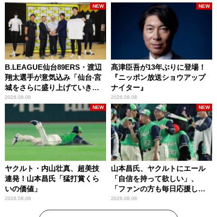
NEW
NEW
B.LEAGUE仙台89ERS・渡辺
髙津臣吾が13年ぶりに登場！
翔太選手が意気込み「仙台‧宮
『ニッポン放送ショウアップ
城をさらに盛り上げていきた
ナイター』
いです」
2026.08.08
2026.08.08
NEW
NEW
ヤクルト・内山壮真、超美技
山本昌氏、ヤクルトにエール
連発！山本昌氏「猛打賞くら
「自信を持って欲しい」、
いの価値」
「ファンの方も毎日応援して
くれています」
2026.08.08
2026.08.08