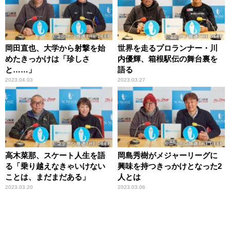
岡田直也、大学から射撃を始
世界を走るプロランナー・川
めたきっかけは「珍しさ
内優輝、箱根駅伝の舞台裏を
と……」
語る
2023.04.03
2023.03.27
高木菜那、スケート人生を語
岡島秀樹がメジャーリーグに
る「乗り越えなきゃいけない
興味を持つきっかけとなった2
ことは、まだまだある」
人とは
2023.03.20
2023.03.06