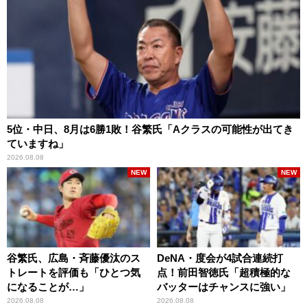
5位・中日、8月は6勝1敗！谷繁氏「Aクラスの可能性が出てき
ていますね」
2026.08.08
NEW
NEW
谷繁氏、広島・斉藤優汰のス
DeNA・度会が4試合連続打
トレートを評価も「ひとつ気
点！前田智徳氏「超積極的な
になることが…」
バッターはチャンスに強い」
2026.08.08
2026.08.08