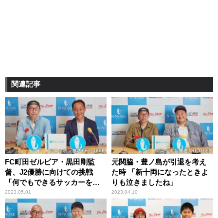
関連記事
FC町田ゼルビア・黒田剛監
元関脇・豊ノ島が引退を考え
督、J2優勝に向けての挑戦
た時 「新十両になったときよ
「何でもできるサッカーをし
りも泣きましたね」
たい」
2023.05.01
2023.04.10