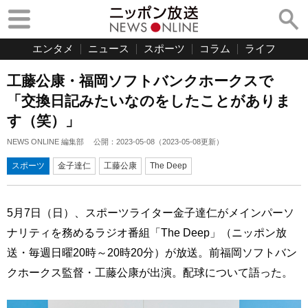
エンタメ
ニュース
スポーツ
コラム
ライフ
工藤公康・福岡ソフトバンクホークスで
「交換日記みたいなのをしたことがありま
す（笑）」
NEWS ONLINE 編集部
公開：
2023-05-08
（
2023-05-08
更新）
スポーツ
金子達仁
工藤公康
The Deep
5月7日（日）、スポーツライター金子達仁がメインパーソ
ナリティを務めるラジオ番組「The Deep」（ニッポン放
送・毎週日曜20時～20時20分）が放送。前福岡ソフトバン
クホークス監督・工藤公康が出演。配球について語った。