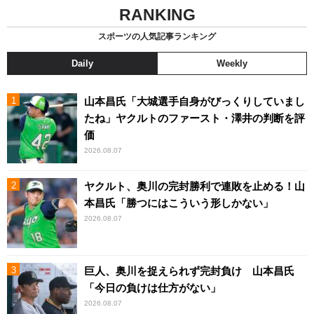
RANKING
スポーツの人気記事ランキング
Daily
Weekly
山本昌氏「大城選手自身がびっくりしていまし
たね」ヤクルトのファースト・澤井の判断を評
価
2026.08.07
ヤクルト、奥川の完封勝利で連敗を止める！山
本昌氏「勝つにはこういう形しかない」
2026.08.07
巨人、奥川を捉えられず完封負け 山本昌氏
「今日の負けは仕方がない」
2026.08.07