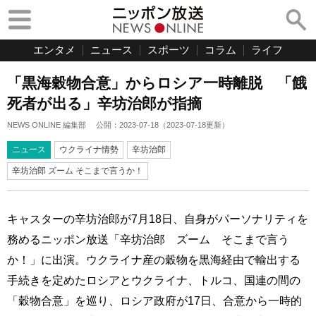
エンタメ
ニュース
スポーツ
コラム
ライフ
「黒海穀物合意」からロシア一時離脱 「餓
死者が出る」辛坊治郎が指摘
NEWS ONLINE 編集部
公開：
2023-07-18
（
2023-07-18
更新）
ニュース
ウクライナ情勢
辛坊治郎
辛坊治郎 ズーム そこまで言うか！
キャスターの辛坊治郎が7月18日、自身がパーソナリティを
務めるニッポン放送「辛坊治郎 ズーム そこまで言う
か！」に出演。ウクライナ産の穀物を黒海経由で輸出する
手続きを定めたロシアとウクライナ、トルコ、国連の間の
「穀物合意」を巡り、ロシア政府が17日、合意から一時的