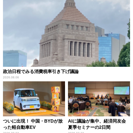
政治日程でみる消費税率引き下げ議論
2026.08.06
ついに出現！ 中国・BYDが放
AIに議論が集中、経済同友会
った軽自動車EV
夏季セミナーの2日間