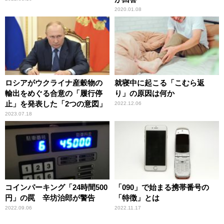
2020.01.08
ロシアがウクライナ産穀物の
就寝中に起こる「こむら返
輸出をめぐる合意の「履行停
り」の原因は何か
止」を発表した「2つの意図」
2022.12.06
2023.07.18
コインパーキング「24時間500
「090」で始まる携帯番号の
円」の罠 辛坊治郎が警告
「特徴」とは
2022.09.06
2022.11.17