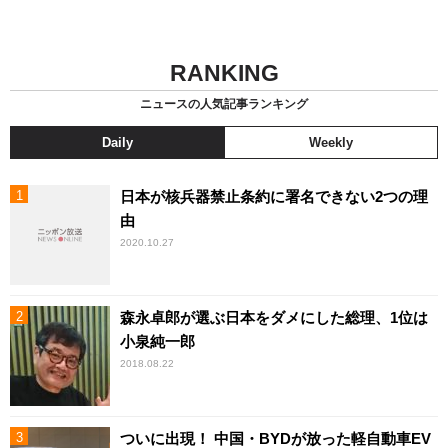
RANKING
ニュースの人気記事ランキング
Daily
Weekly
日本が核兵器禁止条約に署名できない2つの理
由
2020.10.27
森永卓郎が選ぶ日本をダメにした総理、1位は
小泉純一郎
2018.08.22
ついに出現！ 中国・BYDが放った軽自動車EV