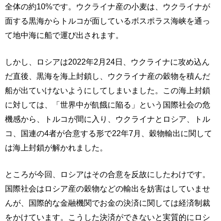
全体の約10%です。ウクライナ産の小麦は、ウクライナが
面する黒海からトルコが面しているボスポラス海峡を通っ
て地中海に船で運び出されます。
しかし、ロシアは2022年2月24日、ウクライナに攻め込ん
だ直後、黒海を海上封鎖し、ウクライナ産の穀物を積んだ
船が出ていけないようにしてしまいました。この海上封鎖
に対しては、「世界中が飢餓に陥る」という国際社会の危
機感から、トルコが間に入り、ウクライナとロシア、トル
コ、国連の4者が合意する形で22年7月、穀物輸出に関して
は海上封鎖が解かれました。
ところが今回、ロシアはその合意を反故にしたわけです。
国際社会はロシア産の穀物などの輸出を妨害はしていませ
んが、国際的な金融機関でお金の決済に関しては経済制裁
をかけています。こうした決済ができないと実質的にロシ