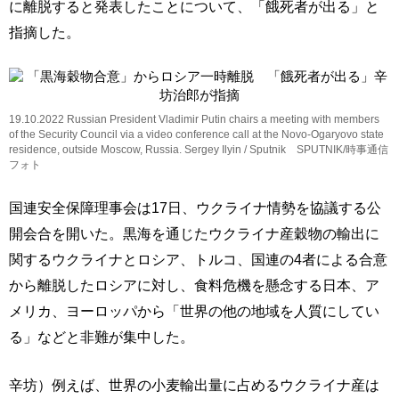
に離脱すると発表したことについて、「餓死者が出る」と
指摘した。
19.10.2022 Russian President Vladimir Putin chairs a meeting with members
of the Security Council via a video conference call at the Novo-Ogaryovo state
residence, outside Moscow, Russia. Sergey Ilyin / Sputnik SPUTNIK/時事通信
フォト
国連安全保障理事会は17日、ウクライナ情勢を協議する公
開会合を開いた。黒海を通じたウクライナ産穀物の輸出に
関するウクライナとロシア、トルコ、国連の4者による合意
から離脱したロシアに対し、食料危機を懸念する日本、ア
メリカ、ヨーロッパから「世界の他の地域を人質にしてい
る」などと非難が集中した。
辛坊）例えば、世界の小麦輸出量に占めるウクライナ産は