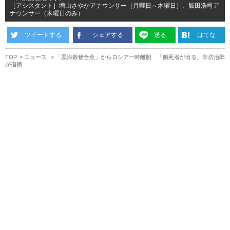
［アシスタント］増山さやかアナウンサー（月曜日～木曜日）、飯田浩司ア
ナウンサー（木曜日のみ）
ツイートする
シェアする
送る
はてな
TOP
ニュース
「黒海穀物合意」からロシア一時離脱 「餓死者が出る」辛坊治郎
が指摘