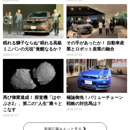
2026.08.03
2026.07.23
眠れる獅子ならぬ“眠れる高級
その手があったか！ 自動車産
ミニバンの元祖”覚醒なるか？
業とロボット産業の融合
2026.07.17
2026.07.15
再び偉業達成！ 探査機「はや
極論御免！バリューチェーン
ぶさ2」、第二の“人生”粛々と
戦略の対抗馬は？
こなす
2026.07.02
2026.07.07
新着記事をもっと見る