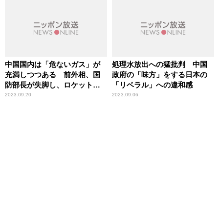
中国国内は「危ないガス」が
処理水放出への猛批判 中国
充満しつつある 前外相、国
政府の「味方」をする日本の
防部長が失脚し、ロケット軍
「リベラル」への違和感
の司令官が交代する特異な事
2023.09.20
2023.09.06
態