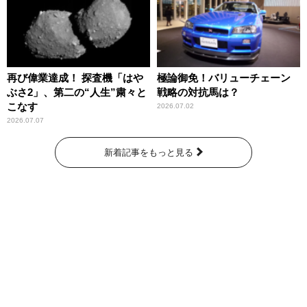
再び偉業達成！ 探査機「はや
極論御免！バリューチェーン
ぶさ2」、第二の“人生”粛々と
戦略の対抗馬は？
こなす
2026.07.02
2026.07.07
新着記事をもっと見る