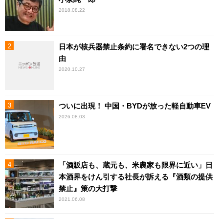
2018.08.22
日本が核兵器禁止条約に署名できない2つの理
由
2020.10.27
ついに出現！ 中国・BYDが放った軽自動車EV
2026.08.03
「酒販店も、蔵元も、米農家も限界に近い」日
本酒界をけん引する社長が訴える『酒類の提供
禁止』策の大打撃
2021.06.08