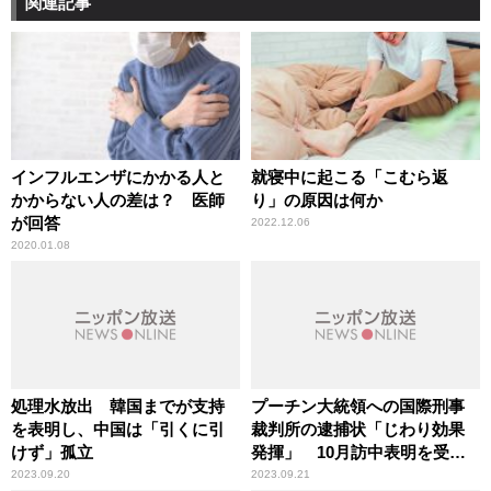
関連記事
インフルエンザにかかる人と
就寝中に起こる「こむら返
かからない人の差は？ 医師
り」の原因は何か
が回答
2022.12.06
2020.01.08
処理水放出 韓国までが支持
プーチン大統領への国際刑事
を表明し、中国は「引くに引
裁判所の逮捕状「じわり効果
けず」孤立
発揮」 10月訪中表明を受
け、専門家が解説
2023.09.20
2023.09.21