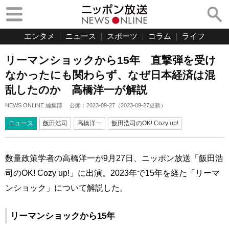
エンタメ
ニュース
スポーツ
コラム
ライフ
リーマンショックから15年 直撃弾を受け
なかったにも関わらず、なぜ日本経済は混
乱したのか 高橋洋一が解説
NEWS ONLINE 編集部
公開：
2023-09-27
（
2023-09-27
更新）
ニュース
飯田浩司
高橋洋一
飯田浩司のOK! Cozy up!
数量政策学者の高橋洋一が9月27日、ニッポン放送「飯田浩
司のOK! Cozy up!」に出演。2023年で15年を経た「リーマ
ンショック」について解説した。
リーマンショックから15年