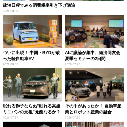
政治日程でみる消費税率引き下げ議論
2026.08.06
ついに出現！ 中国・BYDが放
AIに議論が集中、経済同友会
った軽自動車EV
夏季セミナーの2日間
2026.08.03
2026.07.23
眠れる獅子ならぬ“眠れる高級
その手があったか！ 自動車産
ミニバンの元祖”覚醒なるか？
業とロボット産業の融合
2026.07.17
2026.07.15