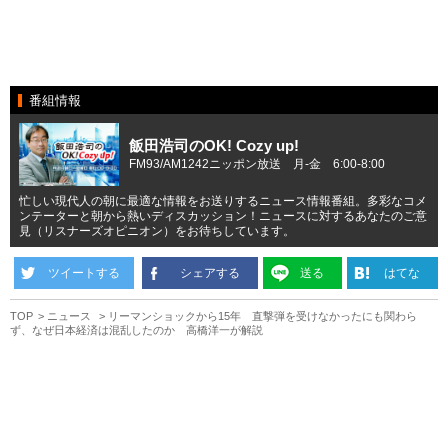
番組情報
飯田浩司のOK! Cozy up!
FM93/AM1242ニッポン放送 月-金 6:00-8:00
忙しい現代人の朝に最適な情報をお送りするニュース情報番組。多彩なコメ
ンテーターと朝から熱いディスカッション！ニュースに対するあなたのご意
見（リスナーズオピニオン）をお待ちしています。
ツイートする
シェアする
送る
はてな
TOP
ニュース
リーマンショックから15年 直撃弾を受けなかったにも関わら
ず、なぜ日本経済は混乱したのか 高橋洋一が解説