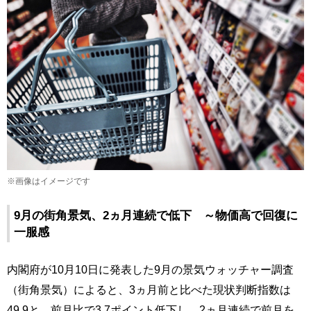
※画像はイメージです
9月の街角景気、2ヵ月連続で低下 ～物価高で回復に
一服感
内閣府が10月10日に発表した9月の景気ウォッチャー調査
（街角景気）によると、3ヵ月前と比べた現状判断指数は
49.9と、前月比で3.7ポイント低下し、2ヵ月連続で前月を