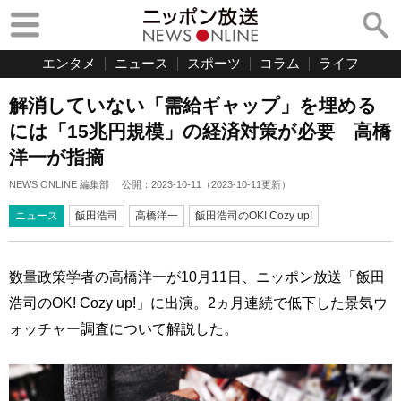
エンタメ
ニュース
スポーツ
コラム
ライフ
解消していない「需給ギャップ」を埋める
には「15兆円規模」の経済対策が必要 高橋
洋一が指摘
NEWS ONLINE 編集部
公開：
2023-10-11
（
2023-10-11
更新）
ニュース
飯田浩司
高橋洋一
飯田浩司のOK! Cozy up!
数量政策学者の高橋洋一が10月11日、ニッポン放送「飯田
浩司のOK! Cozy up!」に出演。2ヵ月連続で低下した景気ウ
ォッチャー調査について解説した。