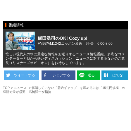
番組情報
飯田浩司のOK! Cozy up!
FM93/AM1242ニッポン放送 月-金 6:00-8:00
忙しい現代人の朝に最適な情報をお送りするニュース情報番組。多彩なコメ
ンテーターと朝から熱いディスカッション！ニュースに対するあなたのご意
見（リスナーズオピニオン）をお待ちしています。
ツイートする
シェアする
送る
はてな
TOP
ニュース
解消していない「需給ギャップ」を埋めるには「15兆円規模」の
経済対策が必要 高橋洋一が指摘