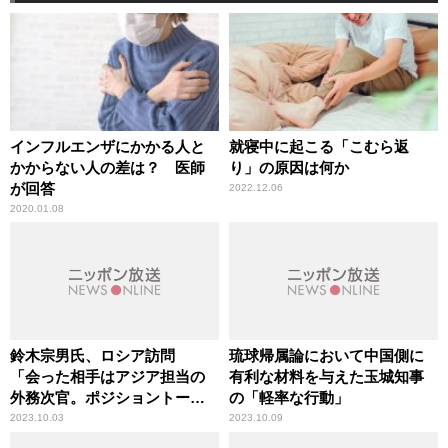
インフルエンザにかかる人と
就寝中に起こる「こむら返
かからない人の差は？ 医師
り」の原因は何か
が回答
2022.12.06
2020.01.08
鈴木宗男氏、ロシア訪問
琉球帰属論において中国側に
「会った相手はアジア担当の
有利な材料を与えた玉城知事
外務次官。ポジショントーク
の「軽率な行動」
だろう」専門家が解説
2023.10.03
2023.10.09