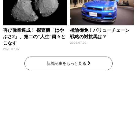
再び偉業達成！ 探査機「はや
極論御免！バリューチェーン
ぶさ2」、第二の“人生”粛々と
戦略の対抗馬は？
こなす
2026.07.02
2026.07.07
新着記事をもっと見る