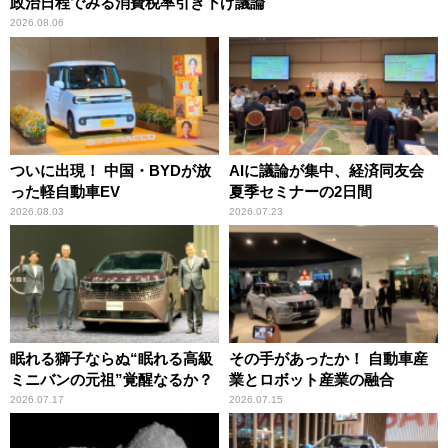
政治日程でみる消費税率引き下げ議論
2026.08.06
ついに出現！ 中国・BYDが放
AIに議論が集中、経済同友会
った軽自動車EV
夏季セミナーの2日間
2026.08.03
2026.07.23
眠れる獅子ならぬ“眠れる高級
その手があったか！ 自動車産
ミニバンの元祖”覚醒なるか？
業とロボット産業の融合
2026.07.17
2026.07.15