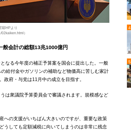
官邸HPより
11/02kaiken.html）
般会計の総額13兆1000億円
付けとなる今年度の補正予算案を国会に提出した。一般
帯への給付金やガソリンの補助など物価高に苦しむ家計
。政府・与党は11月中の成立を目指す。
きょうは衆議院予算委員会で審議されます。規模感など
産への支援がいちばん大きいのですが、重要な政策
どうしても定額減税に向いてしまうのは非常に残念