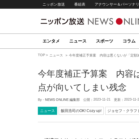
ニッポン放送
番組表
アナウンサー＆パーソナ
エンタメ
ニュース
スポーツ
コラム
TOP
ニュース
今年度補正予算案 内容は悪くないが「定額
今年度補正予算案 内容
点が向いてしまい残念
2023-11-21
2023-11-
By -
NEWS ONLINE 編集部
公開：
更新：
ニュース
飯田浩司のOK! Cozy up!
ジョセフ・クラフ