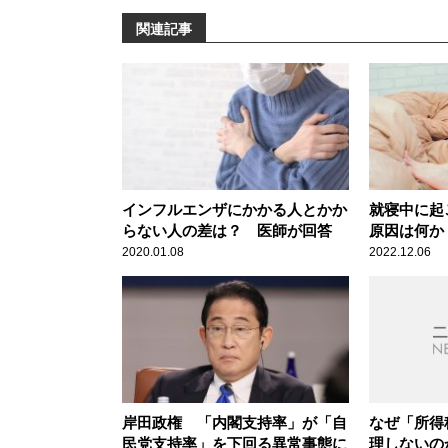
関連記事
インフルエンザにかかる人とかか
就寝中に起
らない人の差は？ 医師が回答
原因は何か
2020.01.08
2022.12.06
岸田政権 「内閣支持率」が「自
なぜ「所得
民党支持率」を下回る異常事態に
理しない