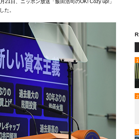
1日、ニッポン放送「飯田浩司のOK! Cozy up!」
した。
R