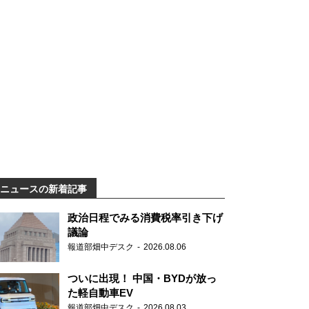
ニュースの新着記事
政治日程でみる消費税率引き下げ
議論
報道部畑中デスク
2026.08.06
ついに出現！ 中国・BYDが放っ
た軽自動車EV
報道部畑中デスク
2026.08.03