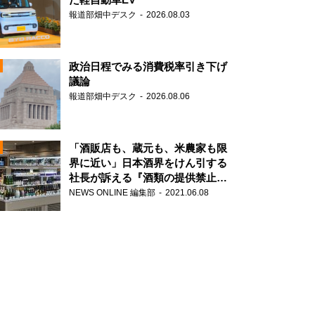
報道部畑中デスク
2026.08.03
政治日程でみる消費税率引き下げ
議論
報道部畑中デスク
2026.08.06
N
「酒販店も、蔵元も、米農家も限
界に近い」日本酒界をけん引する
社長が訴える『酒類の提供禁止』
N
策の大打撃
NEWS ONLINE 編集部
2021.06.08