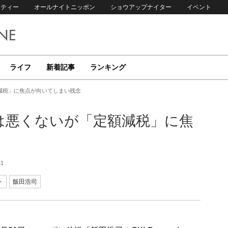
リティー
オールナイトニッポン
ショウアップナイター
イベント
ライフ
新着記事
ランキング
減税」に焦点が向いてしまい残念
は悪くないが「定額減税」に焦
21
ト
飯田浩司