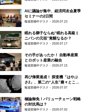
AIに議論が集中、経済同友会夏季
セミナーの2日間
報道部畑中デスク
2026.07.23
眠れる獅子ならぬ“眠れる高級ミ
ニバンの元祖”覚醒なるか？
報道部畑中デスク
2026.07.17
その手があったか！ 自動車産業
とロボット産業の融合
報道部畑中デスク
2026.07.15
再び偉業達成！ 探査機「はやぶ
さ2」、第二の“人生”粛々とこな
す
報道部畑中デスク
2026.07.07
極論御免！バリューチェーン戦略
の対抗馬は？
報道部畑中デスク
2026.07.02