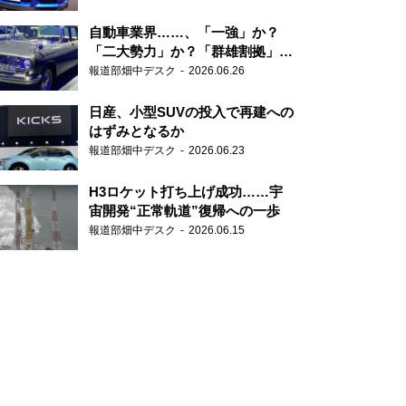
自動車業界……、「一強」か？
「二大勢力」か？「群雄割拠」
か？
報道部畑中デスク
2026.06.26
日産、小型SUVの投入で再建への
はずみとなるか
報道部畑中デスク
2026.06.23
H3ロケット打ち上げ成功……宇
宙開発“正常軌道”復帰への一歩
報道部畑中デスク
2026.06.15