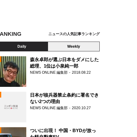
ANKING
ニュースの人気記事ランキング
Daily
Weekly
森永卓郎が選ぶ日本をダメにした
総理、1位は小泉純一郎
NEWS ONLINE 編集部
2018.08.22
N
日本が核兵器禁止条約に署名でき
ない2つの理由
NEWS ONLINE 編集部
2020.10.27
ついに出現！ 中国・BYDが放っ
た軽自動車EV