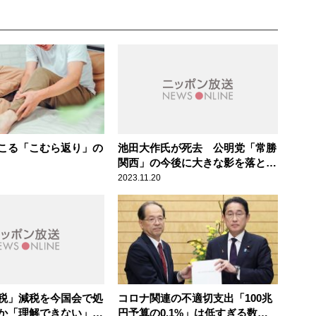
こる「こむら返り」の
池田大作氏が死去 公明党「常勝
関西」の今後に大きな影を落とす
か
2023.11.20
税」減税を今国会で処
コロナ関連の不適切支出「100兆
のか「理解できない」
円予算の0.1%」は低すぎる数