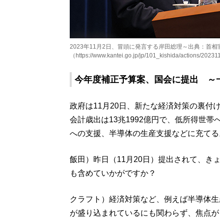
2023年11月2日、冒頭に発言する岸田総理～出典：首相
（https://www.kantei.go.jp/jp/101_kishida/actions/2023
今年度補正予算案、国会に提出 ～一
政府は11月20日、新たな経済対策の裏
会計歳出は13兆1992億円で、低所得世
への支援、半導体の生産支援などに充てる
飯田）昨日（11月20日）提出されて、
も含めていかがですか？
クラフト）経済対策など、例えば半導体生
が盛り込まれているにも関わらず、焦点が