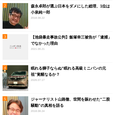
森永卓郎が選ぶ日本をダメにした総理、1位は
小泉純一郎
2018.08.22
【池袋暴走事故公判】飯塚幸三被告が「逮捕」
でなかった理由
2021.06.21
眠れる獅子ならぬ“眠れる高級ミニバンの元
祖”覚醒なるか？
2026.07.17
ジャーナリスト山路徹、世間を賑わせた“二股
騒動”の真相を語る
2018.08.24