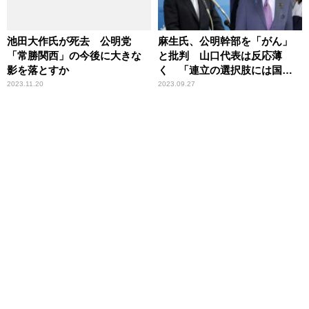
池田大作氏が死去 公明党
麻生氏、公明幹部を「がん」
「常勝関西」の今後に大きな
と批判 山口代表は反応薄
影を落とすか
く 「連立の選択肢には国民
も維新もある。事を荒立てた
2023.11.20
2023.09.27
くないから」辛坊治郎が理由
を解説