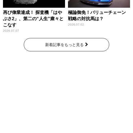
再び偉業達成！ 探査機「はや
極論御免！バリューチェーン
ぶさ2」、第二の“人生”粛々と
戦略の対抗馬は？
こなす
2026.07.02
2026.07.07
新着記事をもっと見る