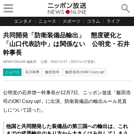
エンタメ
ニュース
スポーツ
コラム
ライフ
共同開発「防衛装備品輸出」 態度硬化と
「山口代表訪中」は関係ない 公明党・石井
幹事長
NEWS ONLINE 編集部
公開：
2023-12-07
（
2023-12-07
更新）
ニュース
石川和男
飯田浩司
飯田浩司のOK! Cozy up!
公明党の石井啓一幹事長が12月7日、ニッポン放送「飯田浩
司のOK! Cozy up!」に出演。防衛装備品の輸出ルール見直
しについて語った。
他国と共同開発した装備品の第三国への輸出は、これ
までの武器輸出のあり方から大きくはみ出してしまう