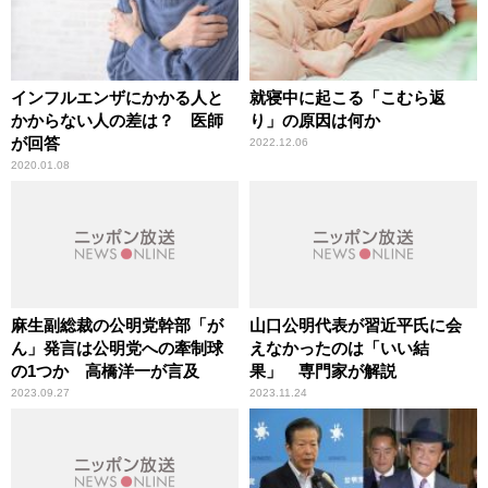
インフルエンザにかかる人と
就寝中に起こる「こむら返
かからない人の差は？ 医師
り」の原因は何か
が回答
2022.12.06
2020.01.08
麻生副総裁の公明党幹部「が
山口公明代表が習近平氏に会
ん」発言は公明党への牽制球
えなかったのは「いい結
の1つか 高橋洋一が言及
果」 専門家が解説
2023.09.27
2023.11.24