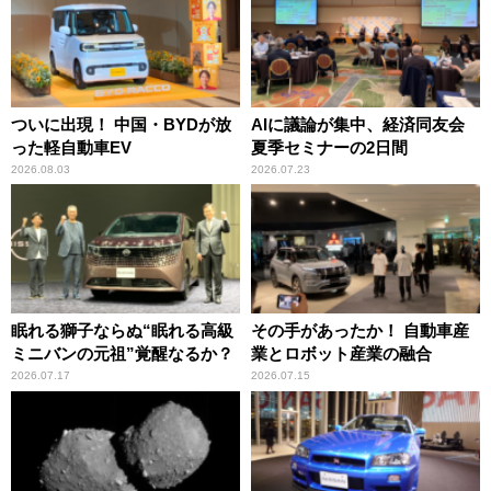
ついに出現！ 中国・BYDが放
AIに議論が集中、経済同友会
った軽自動車EV
夏季セミナーの2日間
2026.08.03
2026.07.23
眠れる獅子ならぬ“眠れる高級
その手があったか！ 自動車産
ミニバンの元祖”覚醒なるか？
業とロボット産業の融合
2026.07.17
2026.07.15