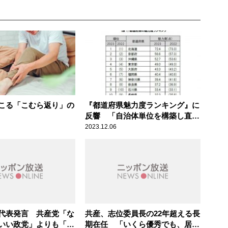
こる「こむら返り」の
『都道府県魅力度ランキング』に
反響 「自治体単位を構築し直す
時期にきている」辛坊治郎が持論
2023.12.06
代表発言 共産党「な
共産、志位委員長の22年超える長
いい政党」よりも「第
期在任 「いくら優秀でも、居座