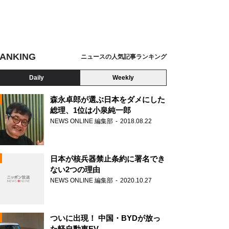
ANKING
ニュースの人気記事ランキング
Daily
Weekly
森永卓郎が選ぶ日本をダメにした
総理、1位は小泉純一郎
NEWS ONLINE 編集部
2018.08.22
N
日本が核兵器禁止条約に署名でき
ない2つの理由
NEWS ONLINE 編集部
2020.10.27
ついに出現！ 中国・BYDが放っ
た軽自動車EV