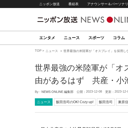
ニッポン放送
番組表
アナウンサー＆パーソナ
エンタメ
ニュース
スポーツ
コラム
TOP
ニュース
世界最強の米陸軍が「オスプレイ」を採用し
世界最強の米陸軍が「オ
由があるはず 共産・小
2023-12-08
2023-12-
By -
NEWS ONLINE 編集部
公開：
更新：
ニュース
飯田浩司のOK! Cozy up!
飯田浩司
兼原