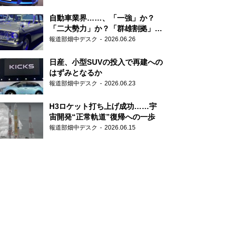
自動車業界……、「一強」か？
「二大勢力」か？「群雄割拠」
か？
報道部畑中デスク
2026.06.26
日産、小型SUVの投入で再建への
はずみとなるか
報道部畑中デスク
2026.06.23
H3ロケット打ち上げ成功……宇
宙開発“正常軌道”復帰への一歩
報道部畑中デスク
2026.06.15