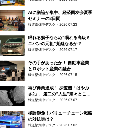
AIに議論が集中、経済同友会夏季
セミナーの2日間
報道部畑中デスク
2026.07.23
眠れる獅子ならぬ“眠れる高級ミ
ニバンの元祖”覚醒なるか？
報道部畑中デスク
2026.07.17
その手があったか！ 自動車産業
とロボット産業の融合
報道部畑中デスク
2026.07.15
再び偉業達成！ 探査機「はやぶ
さ2」、第二の“人生”粛々とこな
す
報道部畑中デスク
2026.07.07
極論御免！バリューチェーン戦略
の対抗馬は？
報道部畑中デスク
2026.07.02