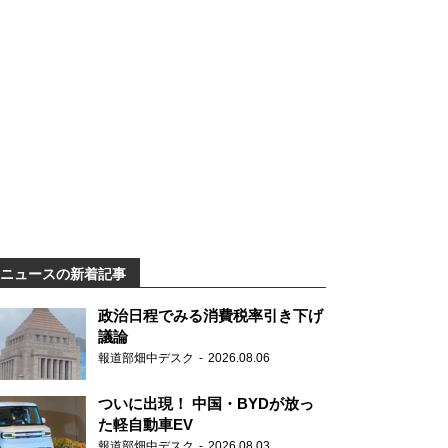
ニュースの新着記事
政治日程でみる消費税率引き下げ
議論
報道部畑中デスク
2026.08.06
ついに出現！ 中国・BYDが放っ
た軽自動車EV
報道部畑中デスク
2026.08.03