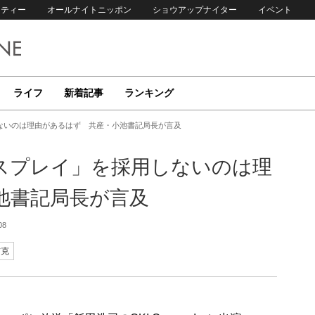
リティー
オールナイトニッポン
ショウアップナイター
イベント
ライフ
新着記事
ランキング
ないのは理由があるはず 共産・小池書記局長が言及
スプレイ」を採用しないのは理
池書記局長が言及
08
信克