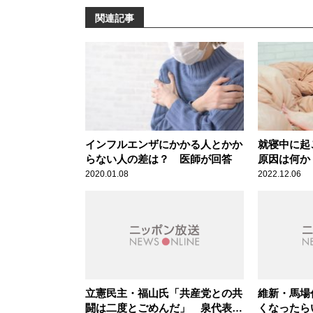
関連記事
インフルエンザにかかる人とかか
就寝中に起
らない人の差は？ 医師が回答
原因は何か
2020.01.08
2022.12.06
立憲民主・福山氏「共産党との共
維新・馬場
闘は二度とごめんだ」 泉代表が
くなったら