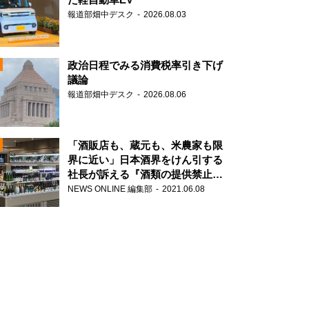
報道部畑中デスク
2026.08.03
政治日程でみる消費税率引き下げ
議論
報道部畑中デスク
2026.08.06
N
「酒販店も、蔵元も、米農家も限
界に近い」日本酒界をけん引する
社長が訴える『酒類の提供禁止』
N
策の大打撃
NEWS ONLINE 編集部
2021.06.08