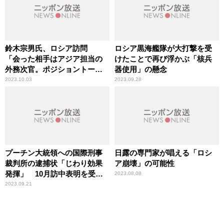
鈴木宗男氏、ロシア訪問
ロシア黒海艦隊が大打撃を受
「会った相手はアジア担当の
けたことで再び浮かぶ「核兵
外務次官。ポジショントーク
器使用」の懸念
だろう」専門家が解説
2023.10.03
2023.09.28
プーチン大統領への国際刑事
日露の専門家が唱える「ロシ
裁判所の逮捕状「じわり効果
ア崩壊」の可能性
発揮」 10月訪中表明を受
2023.08.08
け、専門家が解説
2023.09.21