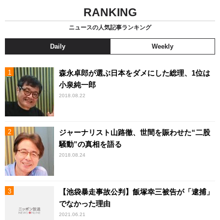
RANKING
ニュースの人気記事ランキング
Daily
Weekly
森永卓郎が選ぶ日本をダメにした総理、1位は
小泉純一郎
2018.08.22
ジャーナリスト山路徹、世間を賑わせた“二股
騒動”の真相を語る
2018.08.24
【池袋暴走事故公判】飯塚幸三被告が「逮捕」
でなかった理由
2021.06.21