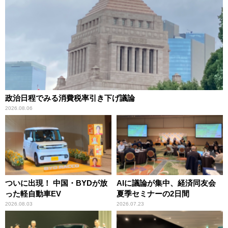
政治日程でみる消費税率引き下げ議論
2026.08.06
ついに出現！ 中国・BYDが放
AIに議論が集中、経済同友会
った軽自動車EV
夏季セミナーの2日間
2026.08.03
2026.07.23