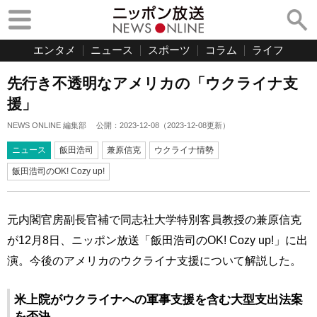
エンタメ
ニュース
スポーツ
コラム
ライフ
先行き不透明なアメリカの「ウクライナ支
援」
NEWS ONLINE 編集部
公開：
2023-12-08
（
2023-12-08
更新）
ニュース
飯田浩司
兼原信克
ウクライナ情勢
飯田浩司のOK! Cozy up!
元内閣官房副長官補で同志社大学特別客員教授の兼原信克
が12月8日、ニッポン放送「飯田浩司のOK! Cozy up!」に出
演。今後のアメリカのウクライナ支援について解説した。
米上院がウクライナへの軍事支援を含む大型支出法案
を否決