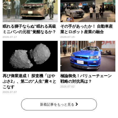
眠れる獅子ならぬ“眠れる高級
その手があったか！ 自動車産
ミニバンの元祖”覚醒なるか？
業とロボット産業の融合
2026.07.17
2026.07.15
再び偉業達成！ 探査機「はや
極論御免！バリューチェーン
ぶさ2」、第二の“人生”粛々と
戦略の対抗馬は？
こなす
2026.07.02
2026.07.07
新着記事をもっと見る