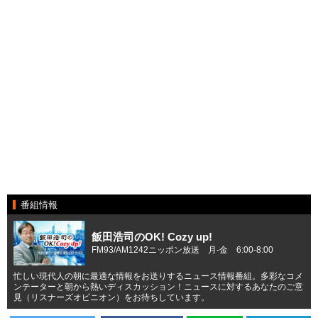
番組情報
飯田浩司のOK! Cozy up!
FM93/AM1242ニッポン放送 月-金 6:00-8:00
忙しい現代人の朝に最適な情報をお送りするニュース情報番組。多彩なコメ
ンテーターと朝から熱いディスカッション！ニュースに対するあなたのご意
見（リスナーズオピニオン）をお待ちしています。