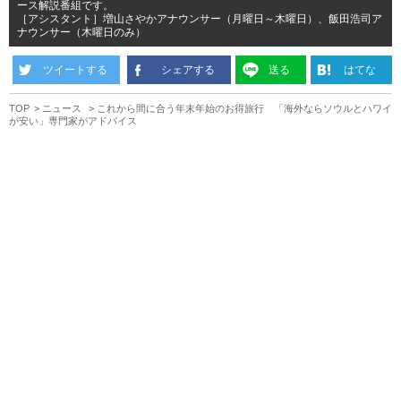
ース解説番組です。
［アシスタント］増山さやかアナウンサー（月曜日～木曜日）、飯田浩司ア
ナウンサー（木曜日のみ）
ツイートする
シェアする
送る
はてな
TOP
ニュース
これから間に合う年末年始のお得旅行 「海外ならソウルとハワイ
が安い」専門家がアドバイス