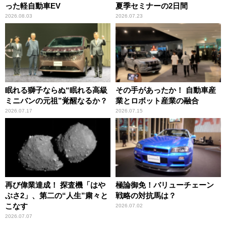
った軽自動車EV
夏季セミナーの2日間
2026.08.03
2026.07.23
眠れる獅子ならぬ“眠れる高級
その手があったか！ 自動車産
ミニバンの元祖”覚醒なるか？
業とロボット産業の融合
2026.07.17
2026.07.15
再び偉業達成！ 探査機「はや
極論御免！バリューチェーン
ぶさ2」、第二の“人生”粛々と
戦略の対抗馬は？
こなす
2026.07.02
2026.07.07