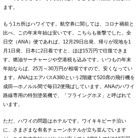
ます。
もう1カ所はハワイです。航空券に関しては、コロナ禍前と
比べ、この年末年始は安いです。こちらも衝撃でした。全
日空（ANA）便であれば、12月29日出発、帰りが現地を1
月1日発、日本に2日着ですと、ほぼ15万円で往復できま
す。燃油サーチャージや空港税も込みです。いつもの年末
年始ならば、25万～30万円が相場ですので、安くなってい
ます。ANAはエアバスA380という2階建て520席の飛行機を
成田―ホノルル間で毎日2便飛ばしています。ANAのハワイ
路線専用の特別塗装機で、「フライングホヌ」と呼ばれて
います。
ただ、ハワイの問題はホテルです。ワイキキビーチ沿い
に、さまざまな有名チェーンホテルが立ち並んでいます