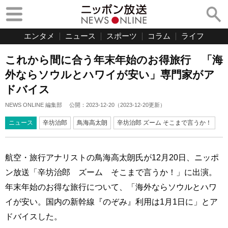
エンタメ
ニュース
スポーツ
コラム
ライフ
これから間に合う年末年始のお得旅行 「海
外ならソウルとハワイが安い」専門家がア
ドバイス
NEWS ONLINE 編集部
公開：
2023-12-20
（
2023-12-20
更新）
ニュース
辛坊治郎
鳥海高太朗
辛坊治郎 ズーム そこまで言うか！
航空・旅行アナリストの鳥海高太朗氏が12月20日、ニッポ
ン放送「辛坊治郎 ズーム そこまで言うか！」に出演。
年末年始のお得な旅行について、「海外ならソウルとハワ
イが安い。国内の新幹線『のぞみ』利用は1月1日に」とア
ドバイスした。