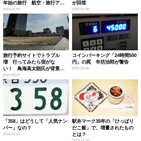
年始の旅行 航空・旅行アナ
が回答
リストが指南
2023.11.29
2020.01.08
旅行予約サイトでトラブル
コインパーキング「24時間500
増 行ってみたら宿がな
円」の罠 辛坊治郎が警告
い！ 鳥海高太朗氏が背景を
2022.09.06
解説
2023.09.27
「358」はどうして「人気ナン
駅弁マーク35年の「ひっぱり
バー」なの？
だこ飯」で、増量されたもの
とは？
2022.02.01
2023.12.18