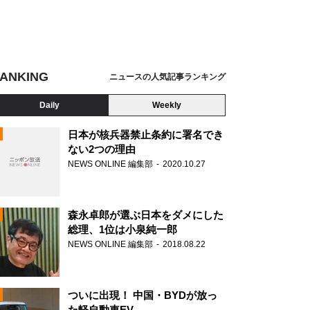
ANKING
ニュースの人気記事ランキング
Daily
Weekly
日本が核兵器禁止条約に署名でき
ない2つの理由
NEWS ONLINE 編集部
2020.10.27
N
森永卓郎が選ぶ日本をダメにした
総理、1位は小泉純一郎
NEWS ONLINE 編集部
2018.08.22
ついに出現！ 中国・BYDが放っ
た軽自動車EV