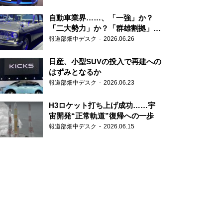
自動車業界……、「一強」か？
「二大勢力」か？「群雄割拠」
か？
報道部畑中デスク
2026.06.26
日産、小型SUVの投入で再建への
はずみとなるか
報道部畑中デスク
2026.06.23
H3ロケット打ち上げ成功……宇
宙開発“正常軌道”復帰への一歩
報道部畑中デスク
2026.06.15