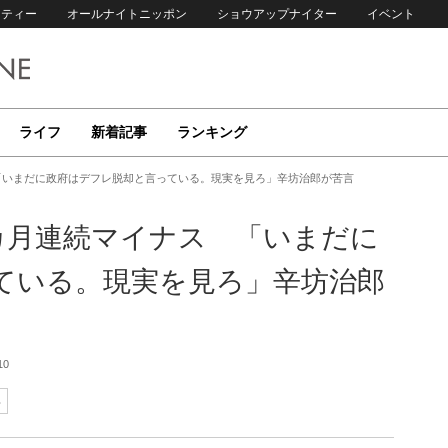
リティー
オールナイトニッポン
ショウアップナイター
イベント
ライフ
新着記事
ランキング
 「いまだに政府はデフレ脱却と言っている。現実を見ろ」辛坊治郎が苦言
0カ月連続マイナス 「いまだに
ている。現実を見ろ」辛坊治郎
10
郎