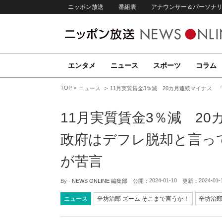
ニッポン放送
番組表
アナウンサー＆パーソナ
エンタメ
ニュース
スポーツ
コラム
TOP
ニュース
11月実質賃金3％減 20カ月連続マイナス
11月実質賃金3％減 2
政府はデフレ脱却と言っ
が苦言
2024-01-10
2024-01-
By -
NEWS ONLINE 編集部
公開：
更新：
ニュース
辛坊治郎 ズーム そこまで言うか！
辛坊治