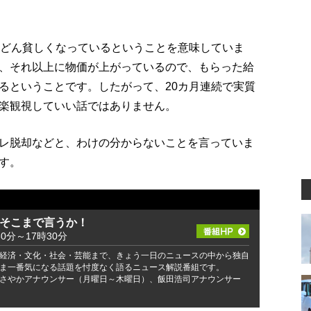
んどん貧しくなっているということを意味していま
、それ以上に物価が上がっているので、もらった給
るということです。したがって、20カ月連続で実質
楽観視していい話ではありません。
レ脱却などと、わけの分からないことを言っていま
す。
 そこまで言うか！
30分～17時30分
経済・文化・社会・芸能まで、きょう一日のニュースの中から独自
ま一番気になる話題を忖度なく語るニュース解説番組です。
さやかアナウンサー（月曜日～木曜日）、飯田浩司アナウンサー