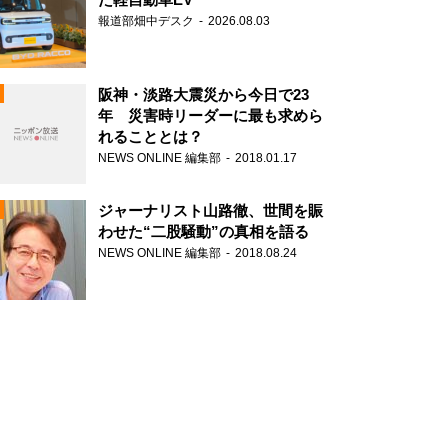
報道部畑中デスク
2026.08.03
阪神・淡路大震災から今日で23
年 災害時リーダーに最も求めら
れることとは？
N
NEWS ONLINE 編集部
2018.01.17
ジャーナリスト山路徹、世間を賑
わせた“二股騒動”の真相を語る
NEWS ONLINE 編集部
2018.08.24
N