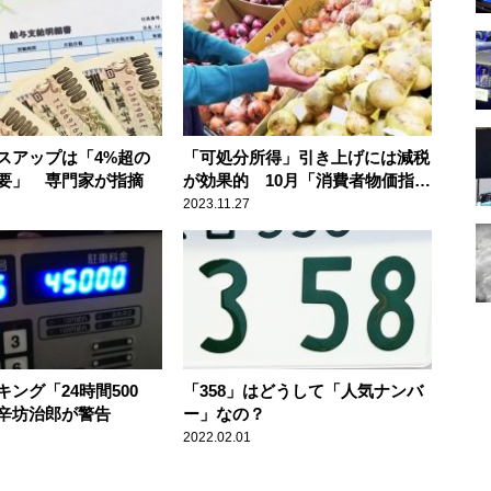
スアップは「4%超の
「可処分所得」引き上げには減税
要」 専門家が指摘
が効果的 10月「消費者物価指
数」2.9%上昇
2023.11.27
ング「24時間500
「358」はどうして「人気ナンバ
辛坊治郎が警告
ー」なの？
2022.02.01