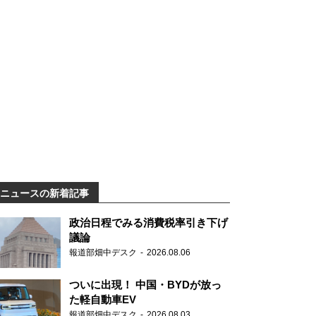
ニュースの新着記事
政治日程でみる消費税率引き下げ
議論
報道部畑中デスク
2026.08.06
ついに出現！ 中国・BYDが放っ
た軽自動車EV
報道部畑中デスク
2026.08.03