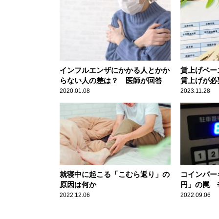
インフルエンザにかかる人とかか
賃上げベー
らない人の差は？ 医師が回答
賃上げが必
2020.01.08
2023.11.28
就寝中に起こる「こむら返り」の
コインパーキ
原因は何か
円」の罠 
2022.12.06
2022.09.06