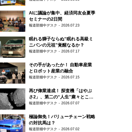
AIに議論が集中、経済同友会夏季
セミナーの2日間
報道部畑中デスク
2026.07.23
眠れる獅子ならぬ“眠れる高級ミ
ニバンの元祖”覚醒なるか？
報道部畑中デスク
2026.07.17
その手があったか！ 自動車産業
とロボット産業の融合
報道部畑中デスク
2026.07.15
再び偉業達成！ 探査機「はやぶ
さ2」、第二の“人生”粛々とこな
す
報道部畑中デスク
2026.07.07
極論御免！バリューチェーン戦略
の対抗馬は？
報道部畑中デスク
2026.07.02