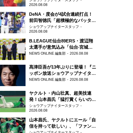
ショウアップナイタースタッフ
2026.08.08
DeNA・度会が4試合連続打点！
前田智徳氏「超積極的なバッター
はチャンスに強い」
ショウアップナイタースタッフ
2026.08.08
B.LEAGUE仙台89ERS・渡辺翔
太選手が意気込み「仙台‧宮城を
さらに盛り上げていきたいです」
NEWS ONLINE 編集部
2026.08.08
髙津臣吾が13年ぶりに登場！『ニ
ッポン放送ショウアップナイタ
ー』
NEWS ONLINE 編集部
2026.08.08
ヤクルト・内山壮真、超美技連
発！山本昌氏「猛打賞くらいの価
値」
ショウアップナイタースタッフ
2026.08.08
山本昌氏、ヤクルトにエール「自
信を持って欲しい」、「ファンの
方も毎日応援してくれています」
ショウアップナイタースタッフ