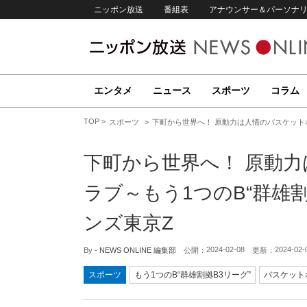
ニッポン放送
番組表
アナウンサー＆パーソナ
エンタメ
ニュース
スポーツ
コラム
TOP
スポーツ
下町から世界へ！ 原動力は人情のバスケットボ
下町から世界へ！ 原動
ラブ～もう1つのB“群雄割
ンズ東京Z
2024-02-08
2024-02-
By -
NEWS ONLINE 編集部
公開：
更新：
スポーツ
もう1つのB“群雄割拠B3リーグ”
バスケット