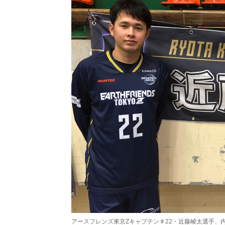
アースフレンズ東京Zキャプテン＃22・近藤崚太選手、