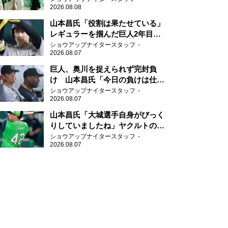
2026.08.08
山本昌氏「役割は果たせている」
レギュラーを掴んだ巨人2年目の
新人王候補
ショウアップナイタースタッフ
2026.08.07
巨人、奥川を捉えられず完封負
け 山本昌氏「今日の負けは仕方
がない」
ショウアップナイタースタッフ
2026.08.07
山本昌氏「大城選手自身がびっく
りしていましたね」ヤクルトのフ
ァースト・澤井の判断を評価
ショウアップナイタースタッフ
2026.08.07