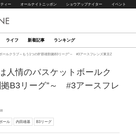
リティー
オールナイトニッポン
ショウアップナイター
イベント
ライフ
新着記事
ランキング
ールクラブ～もう1つのB“群雄割拠B3リーグ”～ #3アースフレンズ東京Z
力は人情のバスケットボールク
拠B3リーグ”～ #3アースフレ
08
ボール
内田雄基
B3リーグ