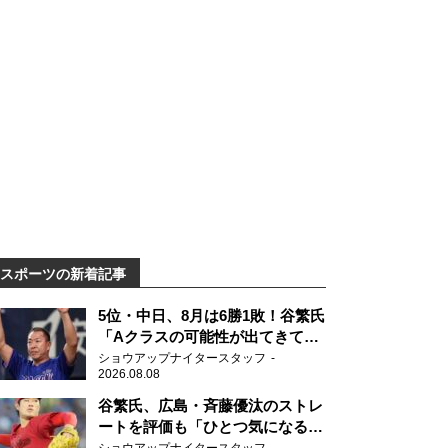
スポーツの新着記事
5位・中日、8月は6勝1敗！谷繁氏
「Aクラスの可能性が出てきてい
ますね」
ショウアップナイタースタッフ
2026.08.08
谷繁氏、広島・斉藤優汰のストレ
ートを評価も「ひとつ気になるこ
とが…」