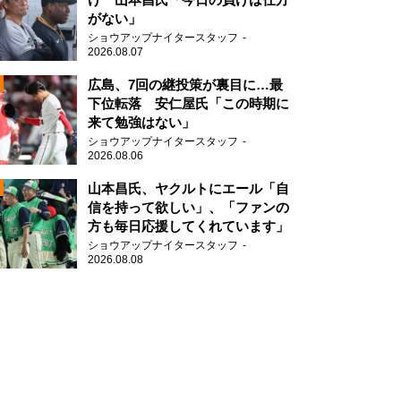
がない」
ショウアップナイタースタッフ
2026.08.07
2
広島、7回の継投策が裏目に…最
下位転落 安仁屋氏「この時期に
来て勉強はない」
2
ショウアップナイタースタッフ
2026.08.06
山本昌氏、ヤクルトにエール「自
信を持って欲しい」、「ファンの
方も毎日応援してくれています」
ショウアップナイタースタッフ
2026.08.08
2