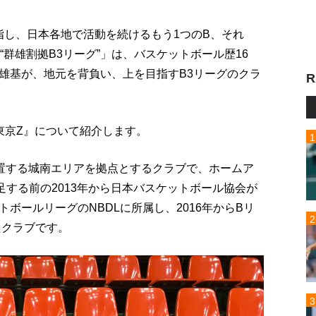
指し、日本各地で活動を続けるもう1つのB、それ
B“群雄割拠B3リーグ”」は、バスケットボール歴16
雄基が、地元を背負い、上を目指すB3リーグのクラ
R
東京Z』について紹介します。
置する城南エリアを拠点とするクラブで、ホームア
する前の2013年から日本バスケットボール協会が
ボールリーグのNBDLに所属し、2016年からBリ
たクラブです。