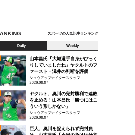
ANKING
スポーツの人気記事ランキング
Daily
Weekly
山本昌氏「大城選手自身がびっく
りしていましたね」ヤクルトのフ
ァースト・澤井の判断を評価
ショウアップナイタースタッフ
2026.08.07
2
ヤクルト、奥川の完封勝利で連敗
を止める！山本昌氏「勝つにはこ
ういう形しかない」
ショウアップナイタースタッフ
2026.08.07
2
巨人、奥川を捉えられず完封負
け 山本昌氏「今日の負けは仕方