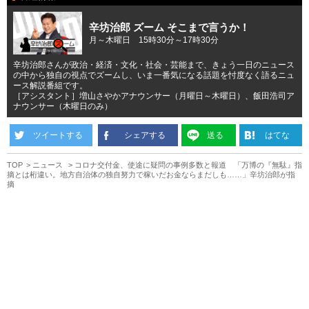
辛坊治郎 ズーム そこまで言うか！
月～木曜日 15時30分～17時30分
辛坊治郎さんが政治・経済・文化・社会・芸能まで、きょう一日のニュース
の中から独自の視点でズームし、いま一番気になる話題を忖度なく語るニュ
ース解説番組です。
［アシスタント］増山さやかアナウンサー（月曜日～木曜日）、飯田浩司ア
ナウンサー（木曜日のみ）
ツイートする
シェアする
送る
はてな
TOP
ニュース
コロナ交付金、使途に疑問の事例多数と報道 「万博の『無駄』指
摘とは桁違い。地方自治体の独自努力で稼いだお金ならまだしも……」辛坊治郎が指
摘