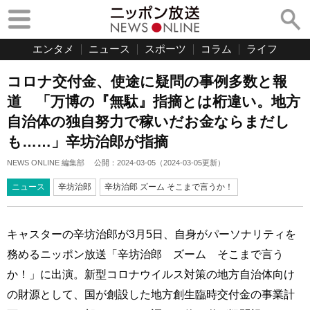
エンタメ
ニュース
スポーツ
コラム
ライフ
コロナ交付金、使途に疑問の事例多数と報
道 「万博の『無駄』指摘とは桁違い。地方
自治体の独自努力で稼いだお金ならまだし
も……」辛坊治郎が指摘
NEWS ONLINE 編集部
公開：
2024-03-05
（
2024-03-05
更新）
ニュース
辛坊治郎
辛坊治郎 ズーム そこまで言うか！
キャスターの辛坊治郎が3月5日、自身がパーソナリティを
務めるニッポン放送「辛坊治郎 ズーム そこまで言う
か！」に出演。新型コロナウイルス対策の地方自治体向け
の財源として、国が創設した地方創生臨時交付金の事業計