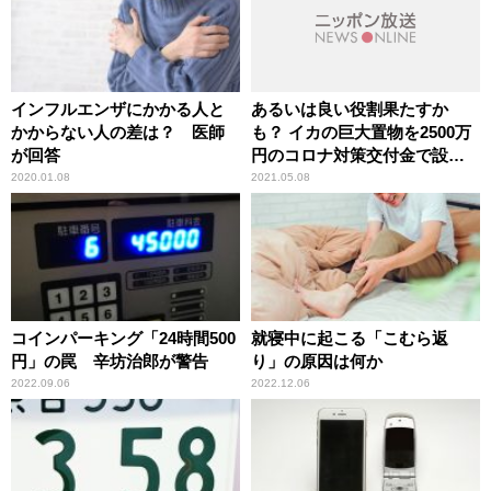
インフルエンザにかかる人と
あるいは良い役割果たすか
かからない人の差は？ 医師
も？ イカの巨大置物を2500万
が回答
円のコロナ対策交付金で設置
の能登町
2020.01.08
2021.05.08
コインパーキング「24時間500
就寝中に起こる「こむら返
円」の罠 辛坊治郎が警告
り」の原因は何か
2022.09.06
2022.12.06