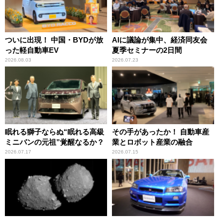
ついに出現！ 中国・BYDが放
AIに議論が集中、経済同友会
った軽自動車EV
夏季セミナーの2日間
2026.08.03
2026.07.23
眠れる獅子ならぬ“眠れる高級
その手があったか！ 自動車産
ミニバンの元祖”覚醒なるか？
業とロボット産業の融合
2026.07.17
2026.07.15