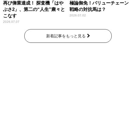
再び偉業達成！ 探査機「はや
極論御免！バリューチェーン
ぶさ2」、第二の“人生”粛々と
戦略の対抗馬は？
こなす
2026.07.02
2026.07.07
新着記事をもっと見る