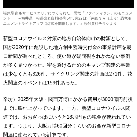
福井県 南条サービスエリアにつくられた、恐竜「フクイティタン」のモニュメ
ント ～福井県 報道発表資料(令和5年3月22日)『南条ＳＡ（上り）恐竜モ
ニュメントライトアップ点灯式を開催します。』添付資料チラシより
新型コロナウイルス対策の地方自治体向けの財源として、
国が2020年に創設した地方創生臨時交付金の事業計画を朝
日新聞が調べたところ、使い道が疑問視されかねない事例
が多く見つかった。密を避けるためのキャンプ関連の事業
は少なくとも326件、サイクリング関連の計画は271件、花
火関連のイベントは159件あった。
辛坊）2025年大阪・関西万博にかかる費用が3000億円前後
までに膨れ上がっています。一方、新型コロナウイルス関
連では、おおざっぱにいうと18兆円もの税金が使われてい
ます。つまり、大阪万博60回分くらいのお金が新型コロナ
関連に使われている計算です。