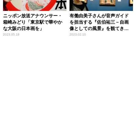
ニッポン放送アナウンサー・
有働由美子さんが音声ガイド
箱崎みどり「東京駅で華やか
を担当する『佐伯祐三－自画
な大阪の日本画を」
像としての風景』を観てき
た。ニッポン放送アナウンサ
2023.05.18
2023.02.10
ー・箱崎みどり