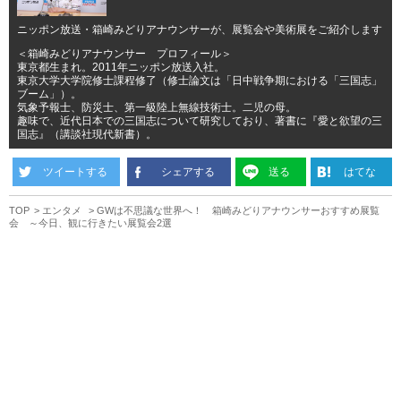
ニッポン放送・箱崎みどりアナウンサーが、展覧会や美術展をご紹介します
＜箱崎みどりアナウンサー プロフィール＞
東京都生まれ。2011年ニッポン放送入社。
東京大学大学院修士課程修了（修士論文は「日中戦争期における「三国志」
ブーム」）。
気象予報士、防災士、第一級陸上無線技術士。二児の母。
趣味で、近代日本での三国志について研究しており、著書に『愛と欲望の三
国志』（講談社現代新書）。
ツイートする
シェアする
送る
はてな
TOP
エンタメ
GWは不思議な世界へ！ 箱崎みどりアナウンサーおすすめ展覧
会 ～今日、観に行きたい展覧会2選