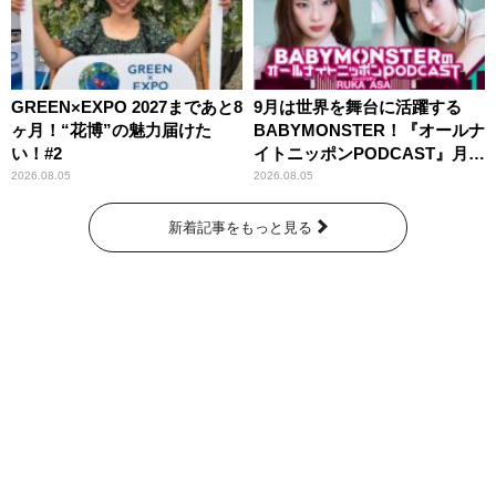
GREEN×EXPO 2027まであと8
9月は世界を舞台に活躍する
ヶ月！“花博”の魅力届けた
BABYMONSTER！『オールナ
い！#2
イトニッポンPODCAST』月替
わりパーソナリティ
2026.08.05
2026.08.05
新着記事をもっと見る