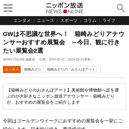
エンタメ
ニュース
スポーツ
コラム
ライフ
GWは不思議な世界へ！ 箱崎みどりアナウ
ンサーおすすめ展覧会 ～今日、観に行き
たい展覧会2選
NEWS ONLINE 編集部
公開：
2024-05-01
（
2024-05-01
更新）
エンタメ
箱崎みどり
箱崎みどりの「おさんぽアート」
【箱崎みどりのおさんぽアート】美術館や博物館へ足を運
ぶのが大好きなニッポン放送アナウンサー・箱崎みどり
が、おすすめの展覧会をご紹介します
今回はゴールデンウイークにおすすめの展覧会を一挙にご
紹介します。日本編に続き、西洋編です。