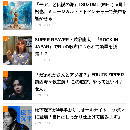
『モアナと伝説の海』TSUZUMI（ME:I）×尾上
松也、ミュージカル・アドベンチャーで美声を
響かせる
2026.08.01
SUPER BEAVER・渋谷龍太、『ROCK IN
JAPAN』でB’zの歌声につられて楽屋を脱
走！？
2017.08.14
『だぁれかさんとアソぼ？』FRUITS ZIPPER
鎮西寿々歌主演！ この遊び、やってはいけま
せん。
2026.07.25
松下洸平が4年半ぶりにオールナイトニッポン
に登場「当日はしっかり仕上げて臨みます」
2026.07.31