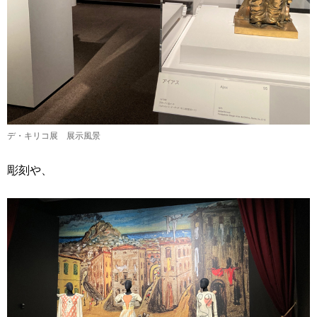
デ・キリコ展 展示風景
彫刻や、