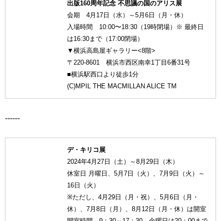
出版160周年記念 不思議の国のアリス展
会期 4月17日（水）～5月6日（月・休）
入場時間 10:00〜18:30（19時閉場）※ 最終日
は16:30まで（17:00閉場）
▼横浜高島屋ギャラリー<8階>
〒220-8601 横浜市西区南幸1丁目6番31号
■横浜駅西口より徒歩1分
(C)MPIL THE MACMILLAN ALICE TM
------
デ・キリコ展
2024年4月27日（土）～8月29日（木）
休室日 月曜日、5月7日（火）、7月9日（火）～
16日（火）
※ただし、4月29日（月・祝）、5月6日（月・
休）、7月8日（月）、8月12日（月・休）は開室
開室時間 9：30～17：30、金曜日は20：00まで