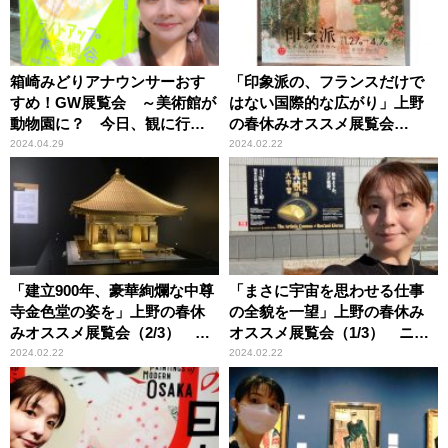
箱崎みどりアナウンサーおす
「印象派の、フランスだけで
すめ！GW展覧会 ～美術館が
はない国際的な広がり」上野
動物園に？ 今日、観に行き
の春休みオススメ展覧会
たい展覧会3選
（3/3） ニッポン放送アナウ
2024.04.29
2024.02.22
ンサー・箱崎みどり
「建立900年、豪華絢爛な中尊
「まさに宇宙を思わせる仕事
寺金色堂の姿を」上野の春休
の全貌を一望」上野の春休み
みオススメ展覧会（2/3） ニ
オススメ展覧会（1/3） ニッ
ッポン放送アナウンサー・箱
ポン放送アナウンサー・箱崎
2024.02.22
2024.02.22
崎みどり
みどり