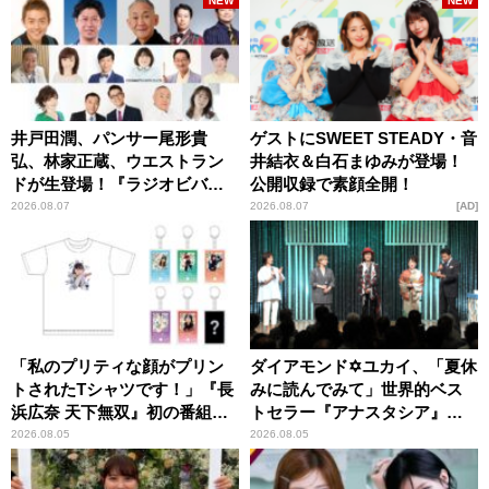
NEW
NEW
井戸田潤、パンサー尾形貴
ゲストにSWEET STEADY・音
弘、林家正蔵、ウエストラン
井結衣＆白石まゆみが登場！
ドが生登場！『ラジオビバリ
公開収録で素顔全開！
ー昼ズ』
2026.08.07
2026.08.07
AD
「私のプリティな顔がプリン
ダイアモンド✡ユカイ、「夏休
トされたTシャツです！」『長
みに読んでみて」世界的ベス
浜広奈 天下無双』初の番組グ
トセラー『アナスタシア』を
ッズ発売
紹介
2026.08.05
2026.08.05