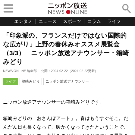
エンタメ
ニュース
スポーツ
コラム
ライフ
「印象派の、フランスだけではない国際的
な広がり」上野の春休みオススメ展覧会
（3/3） ニッポン放送アナウンサー・箱崎
みどり
NEWS ONLINE 編集部
公開：
2024-02-22
（
2024-02-22
更新）
ライフ
箱崎みどり
ニッポン放送アナウンサー
ニッポン放送アナウンサーの箱崎みどりです。
箱崎みどりの「おさんぽアート」。春はもうすぐそこ。だ
んだん日も長くなって、暖かくなってきたということで、