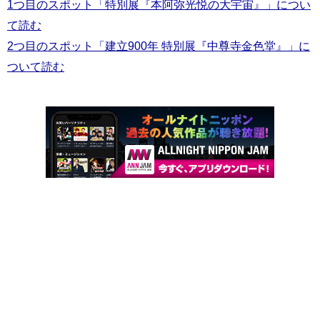
1つ目のスポット「特別展『本阿弥光悦の大宇宙』」につい
て読む
2つ目のスポット「建立900年 特別展『中尊寺金色堂』」に
ついて読む