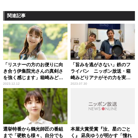
関連記事
「リスナーの方のお便りに向
「旨みを逃がさない」鉄のフ
き合う伊集院光さんの真剣さ
ライパン ニッポン放送・箱
を強く感じます」箱崎みどり
崎みどりアナがその力を実感
アナウンサー
～『ニッポン放送 商店街の
2023.12.12
2023.07.30
魅力届け隊！』中延商店街
選挙特番から鶴光師匠の番組
本屋大賞受賞『汝、星のごと
まで「硬軟も様々、自分でも
く』 凪良ゆうが明かす「憧れ