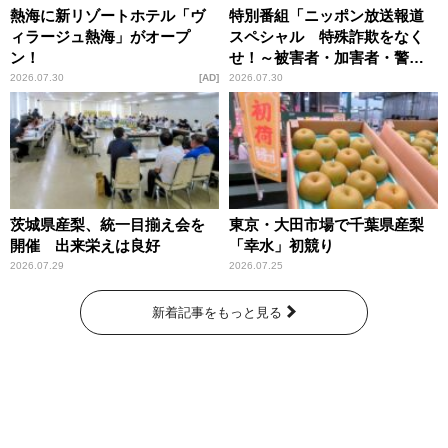
熱海に新リゾートホテル「ヴ
特別番組「ニッポン放送報道
ィラージュ熱海」がオープ
スペシャル 特殊詐欺をなく
ン！
せ！～被害者・加害者・警視
庁が語るトクリュウの実態
2026.07.30
AD
2026.07.30
～」放送
茨城県産梨、統一目揃え会を
東京・大田市場で千葉県産梨
開催 出来栄えは良好
「幸水」初競り
2026.07.29
2026.07.25
新着記事をもっと見る