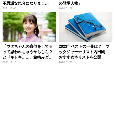
不思議な気分になりまし
の登場人物」
た」 箱崎みどりアナウンサ
2021.12.06
2024.01.08
ー
「ウタちゃんの真似をしてる
2023年ベストの一冊は？ ブ
って思われちゃうからしら？
ックジャーナリスト内田剛、
とドキドキ……」箱崎みどり
おすすめ本リストを公開
アナウンサー
2022.12.18
2024.01.02