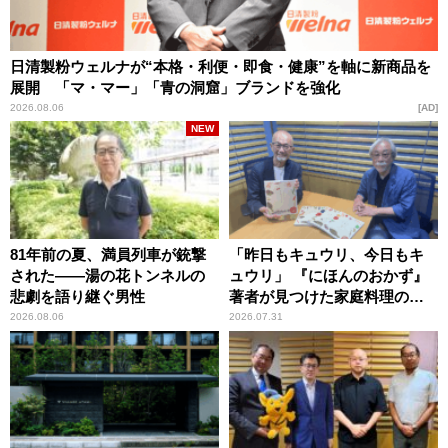
日清製粉ウェルナが“本格・利便・即食・健康”を軸に新商品を
展開 「マ・マー」「青の洞窟」ブランドを強化
2026.08.06
AD
NEW
81年前の夏、満員列車が銃撃
「昨日もキュウリ、今日もキ
された――湯の花トンネルの
ュウリ」 『にほんのおかず』
悲劇を語り継ぐ男性
著者が見つけた家庭料理の知
恵
2026.08.06
2026.07.31