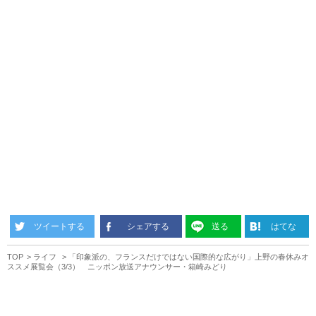
ツイートする
シェアする
送る
はてな
TOP
ライフ
「印象派の、フランスだけではない国際的な広がり」上野の春休みオ
ススメ展覧会（3/3） ニッポン放送アナウンサー・箱崎みどり