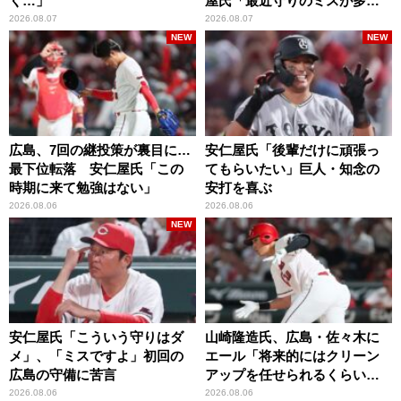
く…」
屋氏「最近守りのミスが多
い」
2026.08.07
2026.08.07
NEW
NEW
広島、7回の継投策が裏目に…
安仁屋氏「後輩だけに頑張っ
最下位転落 安仁屋氏「この
てもらいたい」巨人・知念の
時期に来て勉強はない」
安打を喜ぶ
2026.08.06
2026.08.06
NEW
安仁屋氏「こういう守りはダ
山崎隆造氏、広島・佐々木に
メ」、「ミスですよ」初回の
エール「将来的にはクリーン
広島の守備に苦言
アップを任せられるくらいま
では成長して」
2026.08.06
2026.08.06