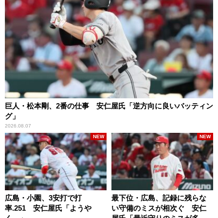
巨人・松本剛、2番の仕事 安仁屋氏「逆方向に良いバッティン
グ」
2026.08.07
NEW
NEW
広島・小園、3安打で打
最下位・広島、記録に残らな
率.251 安仁屋氏「ようや
い守備のミスが相次ぐ 安仁