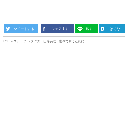
ツイートする
シェアする
送る
はてな
TOP
スポーツ
テニス・山岸美咲 世界で輝くために