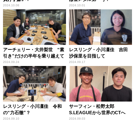
2024.10.08
2024.10.01
アーチェリー・大井梨世 “素
レスリング・小川凜佳 吉田
引き”だけの半年を乗り越えて
沙保里を目指して
2024.09.24
2024.09.17
レスリング・小川凜佳 令和
サーフィン・松野太郎
の“力石徹”？
S.LEAGUEから世界のCTへ
2024.09.10
2024.09.03