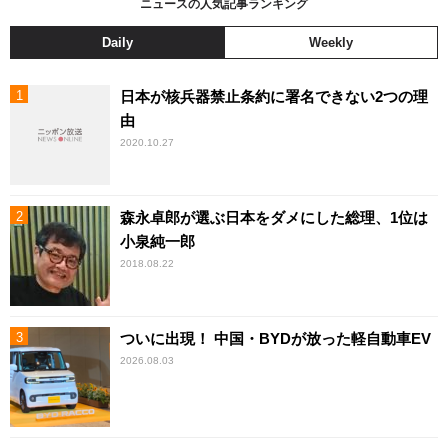
ニュースの人気記事ランキング
Daily
Weekly
日本が核兵器禁止条約に署名できない2つの理
由
2020.10.27
森永卓郎が選ぶ日本をダメにした総理、1位は
小泉純一郎
2018.08.22
ついに出現！ 中国・BYDが放った軽自動車EV
2026.08.03