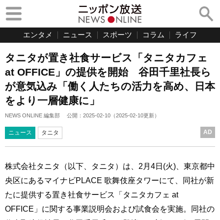
エンタメ
ニュース
スポーツ
コラム
ライフ
タニタが置き社食サービス「タニタカフェ
at OFFICE」の提供を開始 谷田千里社長ら
が意気込み「働く人たちの活力を高め、日本
をより一層健康に」
NEWS ONLINE 編集部
公開：
2025-02-10
（
2025-02-10
更新）
AD
ニュース
タニタ
株式会社タニタ（以下、タニタ）は、2月4日(火)、東京都中
央区にあるマイナビPLACE 歌舞伎座タワーにて、同社が新
たに提供する置き社食サービス「タニタカフェ at
OFFICE」に関する事業説明会および試食会を実施。同社の