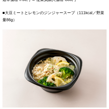
■大豆ミートとレモンのジンジャースープ（111kcal／野菜
量86g）