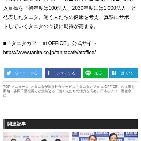
入目標を「初年度は100法人、2030年度には1,000法人」と
発表したタニタ。働く人たちの健康を考え、真摯にサポー
トしていくタニタの今後に期待が高まる。
■「タニタカフェ at OFFICE」公式サイト
https://www.tanita.co.jp/tanitacafe/atoffice/
ツイートする
シェアする
送る
はてな
TOP
ニュース
タニタが置き社食サービス「タニタカフェ at OFFICE」の提供を
開始 谷田千里社長らが意気込み「働く人たちの活力を高め、日本をより一層健康
に」
関連記事