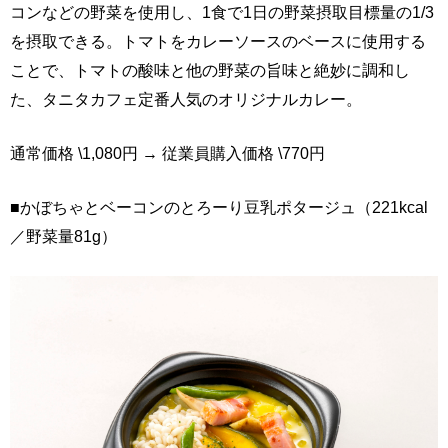
コンなどの野菜を使用し、1食で1日の野菜摂取目標量の1/3
を摂取できる。トマトをカレーソースのベースに使用する
ことで、トマトの酸味と他の野菜の旨味と絶妙に調和し
た、タニタカフェ定番人気のオリジナルカレー。
通常価格 \1,080円 → 従業員購入価格 \770円
■かぼちゃとベーコンのとろーり豆乳ポタージュ（221kcal
／野菜量81g）