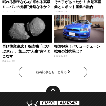
眠れる獅子ならぬ“眠れる高級
その手があったか！ 自動車産
ミニバンの元祖”覚醒なるか？
業とロボット産業の融合
2026.07.17
2026.07.15
再び偉業達成！ 探査機「はや
極論御免！バリューチェーン
ぶさ2」、第二の“人生”粛々と
戦略の対抗馬は？
こなす
2026.07.02
2026.07.07
新着記事をもっと見る