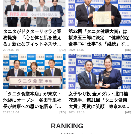
タニタがドクターリセラと業
第22回『タニタ健康大賞』は
務提携 「心と体と肌を整え
坂東玉三郎に決定 “健康的な
る」新たなフィットネスサー
食事”や“仕事”を『継続』する
ビスを展開
ために必要なのは「今日を大
2026.03.10
AD
2025.12.02
AD
切に生きること」
「タニタ食堂本店」が東京・
女子やり投 金メダル・北口榛
池袋にオープン 谷田千里社
花選手、第21回『タニタ健康
長が健康への思いを語る「あ
大賞』受賞に笑顔 東京2025
らゆる世代の人々の健康習慣
世界陸上にも気合い十分「ま
2025.11.04
AD
2024.12.16
AD
をサポートしたい」
た皆さんと一緒に最高の感動
RANKING
を」