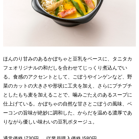
ほんのり甘みのあるかぼちゃと豆乳をベースに、タニタカ
フェオリジナルの和だしを合わせてじっくり煮込んでい
る。食感のアクセントとして、ごぼうやインゲンなど、野
菜のカットの大きさや形状に工夫を加え、さらにプチプチ
としたもち麦を加えることで、噛みごたえのあるスープに
仕上げている。かぼちゃの自然な甘さとごぼうの風味、ベ
ーコンの旨味が絶妙に調和した、からだを温める濃厚であ
りながら優しい味わいの豆乳ポタージュ。
通常価格 \730円 → 従業員購入価格 \580円