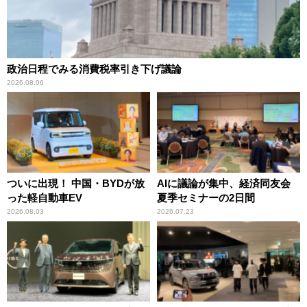
政治日程でみる消費税率引き下げ議論
2026.08.06
ついに出現！ 中国・BYDが放
AIに議論が集中、経済同友会
った軽自動車EV
夏季セミナーの2日間
2026.08.03
2026.07.23