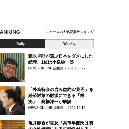
ANKING
ニュースの人気記事ランキング
Daily
Weekly
森永卓郎が選ぶ日本をダメにした
総理、1位は小泉純一郎
NEWS ONLINE 編集部
2018.08.22
N
「外為特会の含み益約37兆円」を
経済対策の財源にできる「根
拠」 高橋洋一が解説
NEWS ONLINE 編集部
2022.10.12
亀井静香が言及『高市早苗氏は初
の女性総理になる可能性がある』