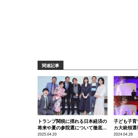
関連記事
トランプ関税に揺れる日本経済の
子ども子育
将来や夏の参院選について徹底討
カ大統領選
論『飯田浩司のOK！Cozy up！
は？ ニッ
2025.04.20
2024.04.28