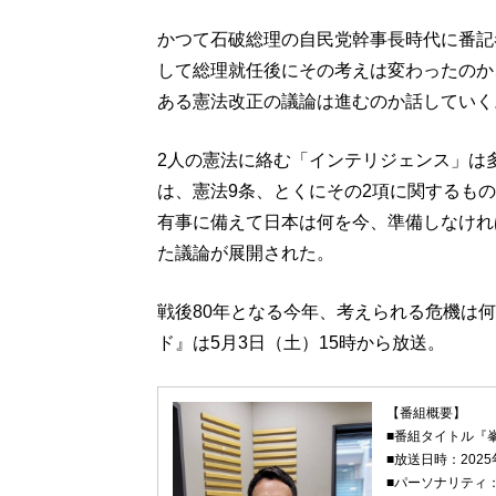
かつて石破総理の自民党幹事長時代に番記
して総理就任後にその考えは変わったのか
ある憲法改正の議論は進むのか話していく
2人の憲法に絡む「インテリジェンス」は
は、憲法9条、とくにその2項に関するも
有事に備えて日本は何を今、準備しなけれ
た議論が展開された。
戦後80年となる今年、考えられる危機は何
ド』は5月3日（土）15時から放送。
【番組概要】
■番組タイトル『
■放送日時：2025
■パーソナリティ