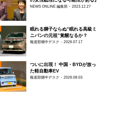
NEWS ONLINE 編集部
2023.12.27
眠れる獅子ならぬ“眠れる高級ミ
ニバンの元祖”覚醒なるか？
報道部畑中デスク
2026.07.17
N
ついに出現！ 中国・BYDが放っ
た軽自動車EV
報道部畑中デスク
2026.08.03
N