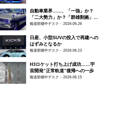
自動車業界……、「一強」か？
「二大勢力」か？「群雄割拠」
か？
報道部畑中デスク
2026.06.26
日産、小型SUVの投入で再建への
はずみとなるか
報道部畑中デスク
2026.06.23
H3ロケット打ち上げ成功……宇
宙開発“正常軌道”復帰への一歩
報道部畑中デスク
2026.06.15