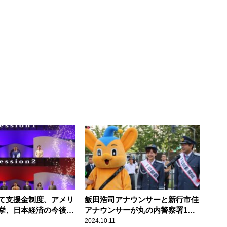
て支援金制度、アメリ
飯田浩司アナウンサーと新行市佳
挙、日本経済の今後
アナウンサーが丸の内警察署1日
ポン最強の論客たちが
署長に！ 「この街の安心・安全
2024.10.11