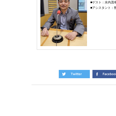
■ゲスト：水内茂
■アシスタント：