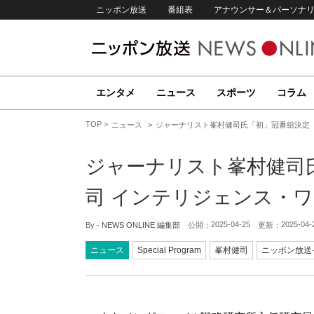
ニッポン放送
番組表
アナウンサー＆パーソナ
エンタメ
ニュース
スポーツ
コラム
TOP
ニュース
ジャーナリスト峯村健司氏「初」冠番組決定 
ジャーナリスト峯村健司
司 インテリジェンス・
2025-04-25
2025-04-
By -
NEWS ONLINE 編集部
公開：
更新：
ニュース
Special Program
峯村健司
ニッポン放送