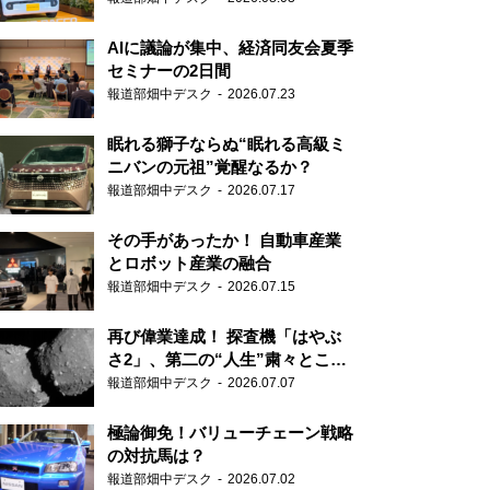
AIに議論が集中、経済同友会夏季
セミナーの2日間
報道部畑中デスク
2026.07.23
眠れる獅子ならぬ“眠れる高級ミ
ニバンの元祖”覚醒なるか？
報道部畑中デスク
2026.07.17
その手があったか！ 自動車産業
とロボット産業の融合
報道部畑中デスク
2026.07.15
再び偉業達成！ 探査機「はやぶ
さ2」、第二の“人生”粛々とこな
す
報道部畑中デスク
2026.07.07
極論御免！バリューチェーン戦略
の対抗馬は？
報道部畑中デスク
2026.07.02