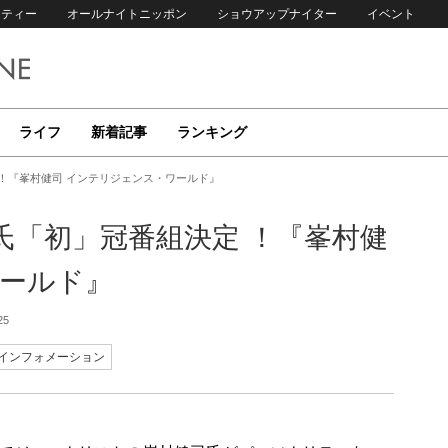
リティー
オールナイトニッポン
ショウアップナイター
イベント
ライフ
新着記事
ランキング
！『峯村健司 インテリジェンス・ワールド』
氏「初」冠番組決定 ！『峯村健
ワールド』
25
インフォメーション