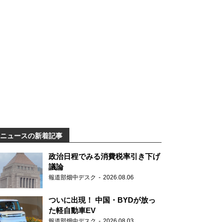
ニュースの新着記事
政治日程でみる消費税率引き下げ
議論
報道部畑中デスク
2026.08.06
ついに出現！ 中国・BYDが放っ
た軽自動車EV
報道部畑中デスク
2026.08.03