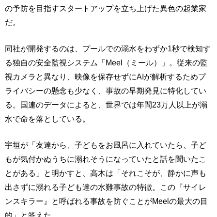
の予防を目指すスタートアップを立ち上げた異色の起業家
だ。
同社が開発するのは、プールでの溺水をわずか1秒で検知す
る独自の安全監視システム「Meel（ミール）」。従来の監
視カメラと異なり、映像を保存せずにAIが解析するためプ
ライバシーの懸念も少なく、事故の早期発見に特化してい
る。国連のデータによると、世界では年間23万人以上が溺
水で命を落としている。
宇垣が「友達から、子どもをお風呂に入れていたら、子ど
もが気付かぬうちに溺れそうになっていたと話を聞いたこ
とがある」と明かすと、高木は「それこそが、静かに声も
出さずに溺れる子ども達の水難事故の特徴。この『サイレ
ンスキラー』と呼ばれる事故を防ぐことがMeelの最大の目
的」と答えた。