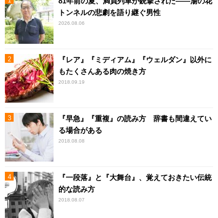
81年前の夏、満員列車が銃撃された――湯の花
トンネルの悲劇を語り継ぐ男性
2026.08.06
『レア』『ミディアム』『ウェルダン』以外に
もたくさんある肉の焼き方
2018.09.19
『早急』『重複』の読み方 辞書も間違えてい
る場合がある
2018.08.08
『一段落』と『大舞台』、覚えておきたい伝統
的な読み方
2018.08.07