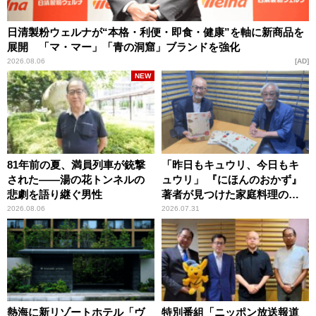
日清製粉ウェルナが“本格・利便・即食・健康”を軸に新商品を
展開 「マ・マー」「青の洞窟」ブランドを強化
2026.08.06
AD
NEW
81年前の夏、満員列車が銃撃
「昨日もキュウリ、今日もキ
された――湯の花トンネルの
ュウリ」 『にほんのおかず』
悲劇を語り継ぐ男性
著者が見つけた家庭料理の知
恵
2026.08.06
2026.07.31
熱海に新リゾートホテル「ヴ
特別番組「ニッポン放送報道