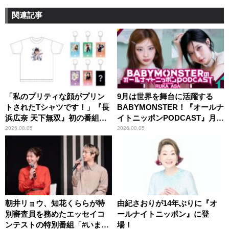
関連記事
「私のプリティな顔がプリン
9月は世界を舞台に活躍する
トされたTシャツです！」『長
BABYMONSTER！『オールナ
浜広奈 天下無双』初の番組グ
イトニッポンPODCAST』月替
ッズ発売
わりパーソナリティ
2026.08.05
2026.08.05
朝井リョウ、知花くららが特
由紀さおりが14年ぶりに『オ
別審査員を務めたエッセイコ
ールナイトニッポン』に登
ンテストの特別番組「#いまあ
場！