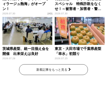
ィラージュ熱海」がオープ
スペシャル 特殊詐欺をなく
ン！
せ！～被害者・加害者・警視
庁が語るトクリュウの実態
2026.07.30
AD
2026.07.30
～」放送
茨城県産梨、統一目揃え会を
東京・大田市場で千葉県産梨
開催 出来栄えは良好
「幸水」初競り
2026.07.29
2026.07.25
新着記事をもっと見る