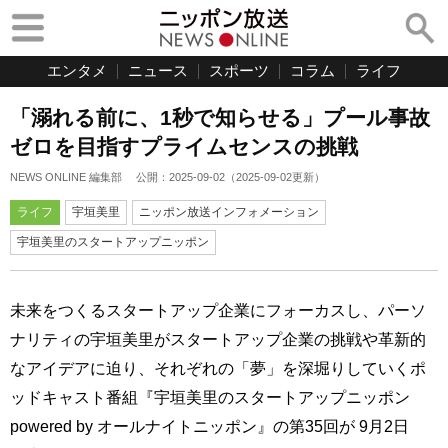
エンタメ
ニュース
スポーツ
コラム
ライフ
「溺れる前に、1秒で知らせる」プール事故
ゼロを目指すプライムセンスの挑戦
NEWS ONLINE 編集部
公開：
2025-09-02
（
2025-09-02
更新）
ライフ
宇垣美里
ニッポン放送インフォメーション
宇垣美里のスタートアップニッポン
未来をつくるスタートアップ企業にフォーカスし、パーソ
ナリティの宇垣美里がスタートアップ企業の挑戦や革新的
なアイデアに迫り、それぞれの「夢」を深堀りしていくポ
ッドキャスト番組『宇垣美里のスタートアップニッポン
powered by オールナイトニッポン』の第35回が 9月2日