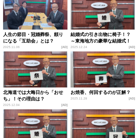
人生の節目・冠婚葬祭、頼り
結婚式の引き出物に椅子！？
になる「互助会」とは？
～東海地方の豪華な結婚式！
2025.11.06
AD
2025.12.24
AD
北海道では大晦日から「おせ
お焼香、何回するのが正解？
ち」！その理由は？
2025.11.28
AD
2025.12.04
AD