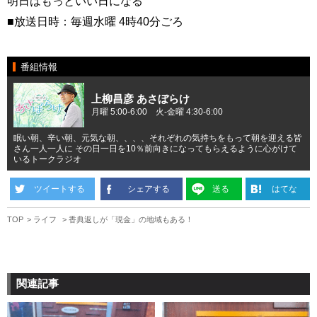
明日はもっといい日になる
■放送日時：毎週水曜 4時40分ごろ
番組情報
上柳昌彦 あさぼらけ
月曜 5:00-6:00 火-金曜 4:30-6:00
眠い朝、辛い朝、元気な朝、、、、それぞれの気持ちをもって朝を迎える皆
さん一人一人に その日一日を10％前向きになってもらえるように心がけて
いるトークラジオ
ツイートする
シェアする
送る
はてな
TOP
ライフ
香典返しが「現金」の地域もある！
関連記事