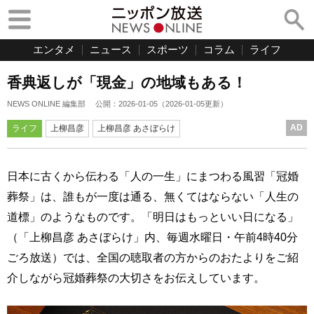
エンタメ
ニュース
スポーツ
コラム
ライフ
香典返しが「現金」の地域もある！
NEWS ONLINE 編集部
公開：
2026-01-05
（
2026-01-05
更新）
AD
ライフ
上柳昌彦
上柳昌彦 あさぼらけ
日本に古くから伝わる「人の一生」にまつわる風習「冠婚
葬祭」は、誰もが一度は通る、無くてはならない「人生の
道標」のようなものです。「明日はもっといい日になる」
（「上柳昌彦 あさぼらけ」内、毎週水曜日・午前4時40分
ごろ放送）では、全国の聴取者の方からのおたよりをご紹
介しながら冠婚葬祭の大切さをお伝えしています。