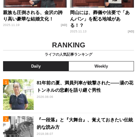
親族も圧倒される、金沢の誇
岡山には、葬儀や法要で「あ
り高い豪華な結婚文化！
んパン」を配る地域があ
る！？
2025.11.19
AD
2025.11.13
AD
RANKING
ライフの人気記事ランキング
Daily
Weekly
81年前の夏、満員列車が銃撃された――湯の花
トンネルの悲劇を語り継ぐ男性
2026.08.06
『一段落』と『大舞台』、覚えておきたい伝統
的な読み方
2018.08.07