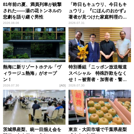
81年前の夏、満員列車が銃撃
「昨日もキュウリ、今日もキ
された――湯の花トンネルの
ュウリ」 『にほんのおかず』
悲劇を語り継ぐ男性
著者が見つけた家庭料理の知
恵
2026.08.06
2026.07.31
熱海に新リゾートホテル「ヴ
特別番組「ニッポン放送報道
ィラージュ熱海」がオープ
スペシャル 特殊詐欺をなく
ン！
せ！～被害者・加害者・警視
庁が語るトクリュウの実態
2026.07.30
AD
2026.07.30
～」放送
茨城県産梨、統一目揃え会を
東京・大田市場で千葉県産梨