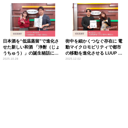
日本酒を“低温蒸留”で進化さ
街中を細かくつなぐ存在に 電
せた新しい和酒 「浄酎（じょ
動マイクロモビリティで都市
うちゅう）」の誕生秘話に迫
の移動を進化させる LUUP の
る
挑戦
2025.10.28
2025.12.02