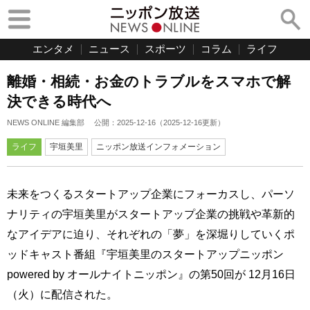
エンタメ
ニュース
スポーツ
コラム
ライフ
離婚・相続・お金のトラブルをスマホで解
決できる時代へ
NEWS ONLINE 編集部
公開：
2025-12-16
（
2025-12-16
更新）
ライフ
宇垣美里
ニッポン放送インフォメーション
未来をつくるスタートアップ企業にフォーカスし、パーソ
ナリティの宇垣美里がスタートアップ企業の挑戦や革新的
なアイデアに迫り、それぞれの「夢」を深堀りしていくポ
ッドキャスト番組『宇垣美里のスタートアップニッポン
powered by オールナイトニッポン』の第50回が 12月16日
（火）に配信された。