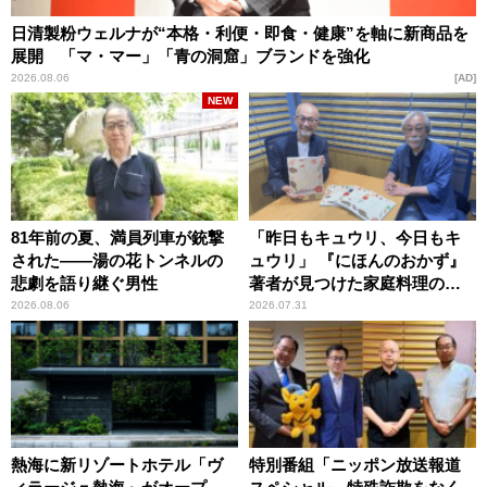
日清製粉ウェルナが“本格・利便・即食・健康”を軸に新商品を
展開 「マ・マー」「青の洞窟」ブランドを強化
2026.08.06
AD
NEW
81年前の夏、満員列車が銃撃
「昨日もキュウリ、今日もキ
された――湯の花トンネルの
ュウリ」 『にほんのおかず』
悲劇を語り継ぐ男性
著者が見つけた家庭料理の知
恵
2026.08.06
2026.07.31
熱海に新リゾートホテル「ヴ
特別番組「ニッポン放送報道