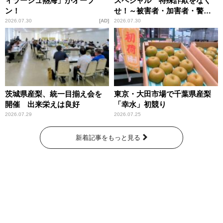
ィラージュ熱海」がオープ
スペシャル 特殊詐欺をなく
ン！
せ！～被害者・加害者・警視
庁が語るトクリュウの実態
2026.07.30
AD
2026.07.30
～」放送
茨城県産梨、統一目揃え会を
東京・大田市場で千葉県産梨
開催 出来栄えは良好
「幸水」初競り
2026.07.29
2026.07.25
新着記事をもっと見る