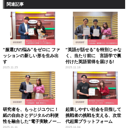
関連記事
“服選びの悩み”をゼロに ファ
“英語が話せる”を特別じゃな
ッションの新しい形を生み出
く、当たり前に 言語学で裏
す
付けた英語習得を届ける!
2025.11.25
2025.11.18
研究者を、もっとジユウに！
起業しやすい社会を目指して
紙の自由さとデジタルの利便
挑戦者の挑戦を支える、次世
性を融合した“電子実験ノー
代起業プラットフォーム
ト”で研究現場を変える
2025.11.11
2025.11.04