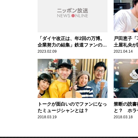
「ダイヤ改正は、年2回の万博。
戸田恵子「
企業努力の結集」鉄道ファンの土
土屋礼央が
屋礼央が語る、その楽しみ方
ツ”に苦笑
2023.02.09
2021.04.14
トークが面白いのでファンになっ
禁断の読書
たミュージシャンとは？
と？ ホラ
2018.03.19
2018.03.18