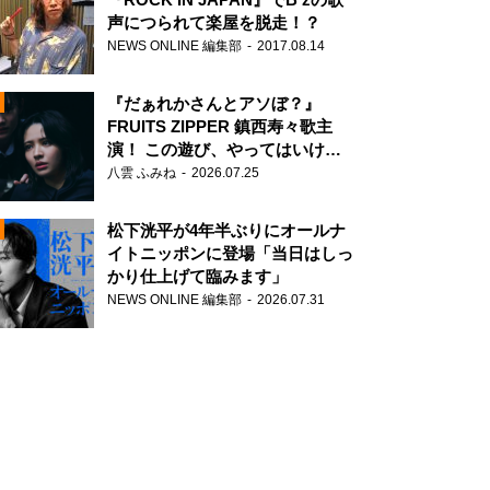
声につられて楽屋を脱走！？
NEWS ONLINE 編集部
2017.08.14
『だぁれかさんとアソぼ？』
FRUITS ZIPPER 鎮西寿々歌主
演！ この遊び、やってはいけま
せん。
八雲 ふみね
2026.07.25
N
松下洸平が4年半ぶりにオールナ
イトニッポンに登場「当日はしっ
かり仕上げて臨みます」
NEWS ONLINE 編集部
2026.07.31
N