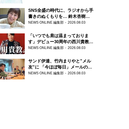
SNS全盛の時代に、ラジオから手
書きのぬくもりを… 鈴木杏樹の
直筆はがきが届く！
NEWS ONLINE 編集部
2026.08.03
『MUSIC10』こちら有楽町駅前
郵便局
「いつでも肩は温まっておりま
す」デビュー30周年の西川貴教が
『オールナイトニッポン』に登
NEWS ONLINE 編集部
2026.08.03
場！
サンド伊達、竹内まりやと”メル
友”に 「今ほぼ毎日」メールのや
り取り明かす
NEWS ONLINE 編集部
2026.08.03