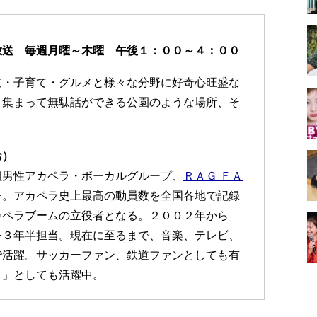
放送 毎週月曜～木曜 午後１：００～４：００
道・子育て・グルメと様々な分野に好奇心旺盛な
と集まって無駄話ができる公園のような場所、そ
お）
組男性アカペラ・ボーカルグループ、
ＲＡＧ ＦＡ
ー。アカペラ史上最高の動員数を全国各地で記録
カペラブームの立役者となる。２００２年から
を３年半担当。現在に至るまで、音楽、テレビ、
で活躍。サッカーファン、鉄道ファンとしても有
Ｅ」としても活躍中。