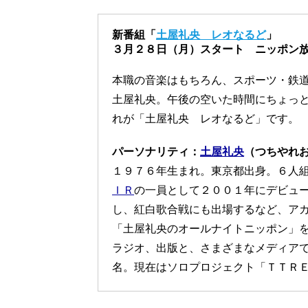
新番組「
土屋礼央 レオなるど
」
３月２８日（月）スタート ニッポン
本職の音楽はもちろん、スポーツ・鉄
土屋礼央。午後の空いた時間にちょっ
れが「土屋礼央 レオなるど」です。
パーソナリティ：
土屋礼央
（つちやれ
１９７６年生まれ。東京都出身。６人
ＩＲ
の一員として２００１年にデビュ
し、紅白歌合戦にも出場するなど、ア
「土屋礼央のオールナイトニッポン」
ラジオ、出版と、さまざまなメディア
名。現在はソロプロジェクト「ＴＴＲ