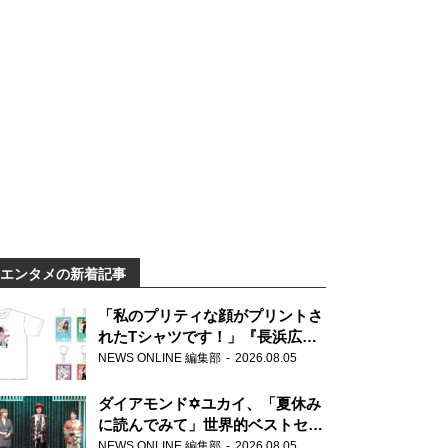
エンタメの新着記事
「私のプリティな顔がプリントさ
れたTシャツです！」『長浜広奈
天下無双』初の番組グッズ発売
NEWS ONLINE 編集部
2026.08.05
ダイアモンド✡ユカイ、「夏休み
に読んでみて」世界的ベストセラ
ー『アナスタシア』を紹介
NEWS ONLINE 編集部
2026.08.05