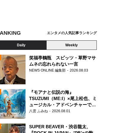
ANKING
エンタメの人気記事ランキング
Daily
Weekly
笑福亭鶴瓶 スピッツ・草野マサ
ムネの忘れられない一言
NEWS ONLINE 編集部
2026.08.03
N
『モアナと伝説の海』
TSUZUMI（ME:I）×尾上松也、ミ
ュージカル・アドベンチャーで美
声を響かせる
八雲 ふみね
2026.08.01
SUPER BEAVER・渋谷龍太、
『ROCK IN JAPAN』でB’zの歌