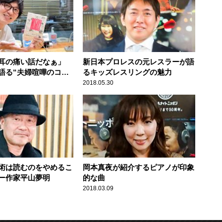
耳の痛い話だなぁ」
新日本プロレスの元レスラーが語
語る“夫婦喧嘩のコ
るキッズレスリングの魅力
い
2018.05.30
術は読むのをやめるこ
岡本真夜が紹介するピアノが印象
ー作家平山夢明
的な曲
2018.03.09