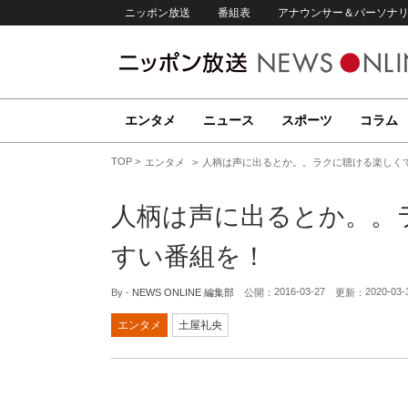
ニッポン放送
番組表
アナウンサー＆パーソナ
エンタメ
ニュース
スポーツ
コラム
TOP
エンタメ
人柄は声に出るとか。。ラクに聴ける楽しく
人柄は声に出るとか。。
すい番組を！
2016-03-27
2020-03-
By -
NEWS ONLINE 編集部
公開：
更新：
エンタメ
土屋礼央