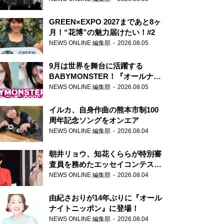
GREEN×EXPO 2027まであと8ヶ
月！“花博”の魅力届けたい！#2
NEWS ONLINE 編集部
2026.08.05
9月は世界を舞台に活躍する
BABYMONSTER！『オールナイ
トニッポンPODCAST』月替わり
NEWS ONLINE 編集部
2026.08.05
パーソナリティ
イルカ、自身作曲の熊本市制100
周年記念ソングをオンエア
NEWS ONLINE 編集部
2026.08.04
朝井リョウ、知花くららが特別審
査員を務めたエッセイコンテスト
の特別番組「#いまあなたに伝え
NEWS ONLINE 編集部
2026.08.04
たいこと」
由紀さおりが14年ぶりに『オール
ナイトニッポン』に登場！
NEWS ONLINE 編集部
2026.08.04