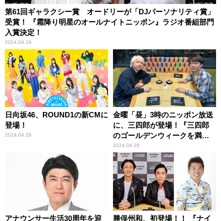
第61回ギャラクシー賞 オードリーが「DJパーソナリティ賞」
受賞！ 『霜降り明星のオールナイトニッポン』ラジオ番組部門
入賞決定！
2024.04.26
日向坂46、ROUND1の新CMに
金曜「昼」3時のニッポン放送
登場！
に、三四郎が登場！『三四郎
のゴールデンウィークを満た
2024.04.26
したい！』 （コメントあ
2024.04.26
り）
アナウンサー生活30周年を迎
勝俣州和、初登場！！ 『ナイ