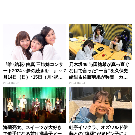
『唯･結花･由真 三姉妹コンサ
乃木坂46 与田祐希が真っ直ぐ
ート2024～夢の続きを…』～ 7
な目で言った“一言”を久保史
月14日（日）･15日（月･祝）
緒里＆佐藤璃果が称賛「カッ
の2日間ヒューリックホール東
ケーな！」
2024.04.25
2024.04.24
京で開催
海蔵亮太、スイーツが大好き
蛙亭イワクラ、オズワルド伊
で歌手になる前は洋菓子メー
藤との“復縁”が泉ピン子によ