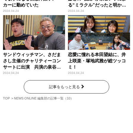
カーに勤めていた
る“ミラクル”だったと明かす
「そこに電話がかかってき
2024.04.24
2024.04.24
て……」
サンドウィッチマン、さだま
恋愛に憧れる本田望結に、井
さし主催のチャリティーコン
上咲楽・塚地武雅が総ツッコ
サートに出演 共演の泉谷し
ミ！
げるが「大好きなんだ
2024.04.24
2024.04.24
よ……」と、ファンであるこ
とを告白
記事をもっと見る
TOP
NEWS ONLINE 編集部の記事一覧（10）