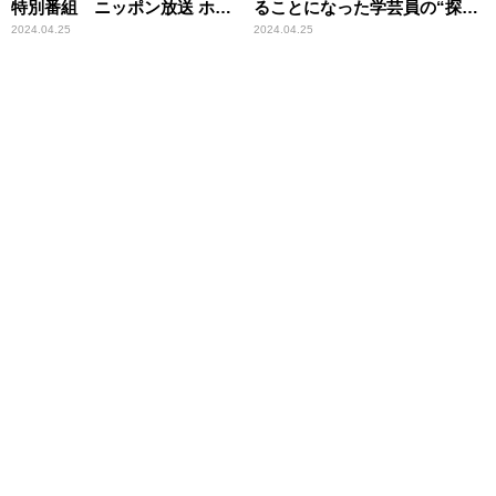
特別番組 ニッポン放送 ホリ
ることになった学芸員の“探求
デースペシャル『Road to 日比
心”
2024.04.25
2024.04.25
谷音楽祭2024』