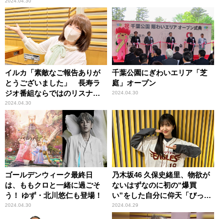
2024.04.30
イルカ「素敵なご報告ありが
千葉公園にぎわいエリア「芝
とうございました」 長寿ラ
庭」オープン
ジオ番組ならではのリスナー
2024.04.30
との“触れ合い”
2024.04.30
ゴールデンウィーク最終日
乃木坂46 久保史緒里、物欲が
は、ももクロと一緒に過ごそ
ないはずなのに初の“爆買
う！ ゆず・北川悠仁も登場！
い”をした自分に仰天「びっく
りした！」
2024.04.30
2024.04.29