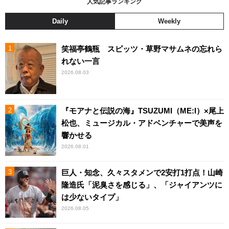
人気記事ランキング
Daily
Weekly
笑福亭鶴瓶 スピッツ・草野マサムネの忘れら
れない一言
2026.08.03
『モアナと伝説の海』TSUZUMI（ME:I）×尾上
松也、ミュージカル・アドベンチャーで美声を
響かせる
2026.08.01
巨人・知念、久々スタメンで2安打1打点！山崎
隆造氏「泥臭さを感じる」、「ジャイアンツに
は少ないタイプ」
2026.08.05