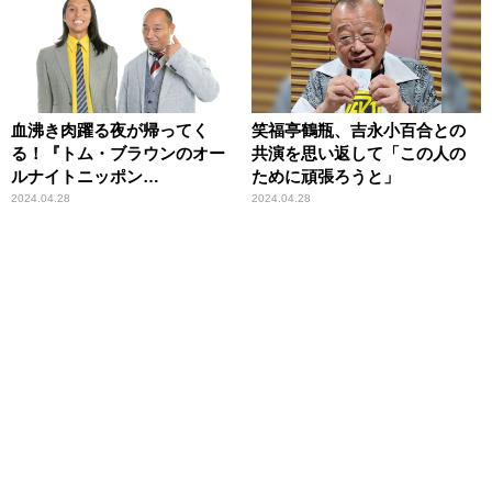
血沸き肉躍る夜が帰ってく
笑福亭鶴瓶、吉永小百合との
る！『トム・ブラウンのオー
共演を思い返して「この人の
ルナイトニッポン
ために頑張ろうと」
0(ZERO)』 （コメントあ
2024.04.28
2024.04.28
り）