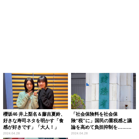
櫻坂46 井上梨名＆藤吉夏鈴、
「社会保険料を社会保
好きな寿司ネタを明かす「食
険“税”に」国民の重税感と議
感が好きです」「大人！」
論を高めて負担抑制を……石
川和男が指摘
2024.04.28
2024.04.28