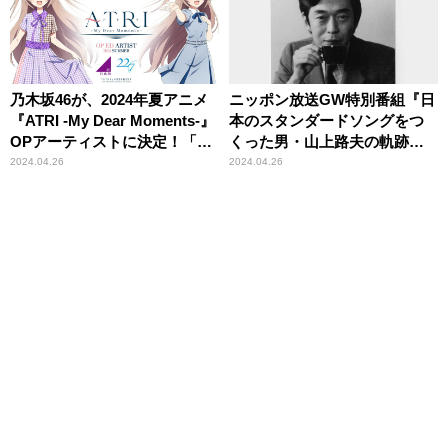
乃木坂46が、2024年夏アニメ
ニッポン放送GW特別番組『日
『ATRI -My Dear Moments-』
本のスタンダードソングをつ
OPアーティストに決定！「ぐ
くった男・山上路夫の軌跡』
るぐるカーテン」衣装のアト
放送決定
2024.04.26
2024.04.26
リも公開！