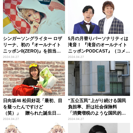
シンガーソングライター ロザ
5月の月替りパーソナリティは
リーナ、初の『オールナイト
滝音！ 『滝音のオールナイト
ニッポン0(ZERO)』を担当！
ニッポンPODCAST』（コメン
「ドキドキ、ワクワクです」
トあり）
2024.04.27
2024.04.27
日向坂46 松田好花「最初、目
“五公五民”上がり続ける国民
を疑ったんですけど
負担率、肝は社会保険料
（笑）」 贈られた誕生日プ
「消費増税のような国民的議
レゼントに仰天
論がないまま上がり続ける」
2024.04.27
2024.04.27
石川和男が指摘