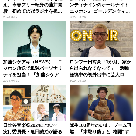
え、今春フリー転身の藤井貴
ンティナインのオールナイト
彦 初めての冠ラジオを担
ニッポン』 ゴールデンウィー
当！『藤井貴彦 グッドラッ
クは勝俣州和が、いーんじゃ
2024.04.26
2024.04.26
ク！』
ない？
加藤シゲアキ（NEWS） ニ
ロンブー田村亮「1か月、家か
ッポン放送で単独パーソナリ
ら出られなくなって」 活動
ティを担当！ 「加藤シゲア
謹慎中の初外出中に芸人ロケ
キ ササイナサイワイ」
に出くわしていた
2024.04.25
2024.04.25
（コメントあり）
日比谷音楽祭2024について、
誕生100周年のいま、ブーム再
実行委員長・亀田誠治が語る
燃 「木彫り熊」と“格闘”す