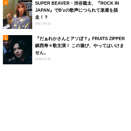
SUPER BEAVER・渋谷龍太、『ROCK IN
JAPAN』でB’zの歌声につられて楽屋を脱
走！？
2017.08.14
『だぁれかさんとアソぼ？』FRUITS ZIPPER
鎮西寿々歌主演！ この遊び、やってはいけま
せん。
2026.07.25