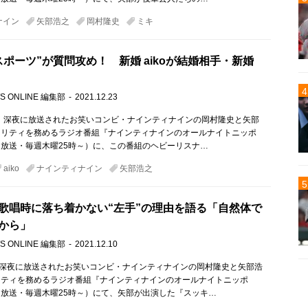
ナイン
矢部浩之
岡村隆史
ミキ
スポーツ”が質問攻め！ 新婚 aikoが結婚相手・新婚
S ONLINE 編集部
2021.12.23
木）深夜に放送されたお笑いコンビ・ナインティナインの岡村隆史と矢部
ナリティを務めるラジオ番組『ナインティナインのオールナイトニッポ
放送・毎週木曜25時～）に、この番組のヘビーリスナ…
aiko
ナインティナイン
矢部浩之
歌唱時に落ち着かない“左手”の理由を語る「自然体で
から」
S ONLINE 編集部
2021.12.10
）深夜に放送されたお笑いコンビ・ナインティナインの岡村隆史と矢部浩
リティを務めるラジオ番組『ナインティナインのオールナイトニッポ
放送・毎週木曜25時～）にて、矢部が出演した『スッキ…