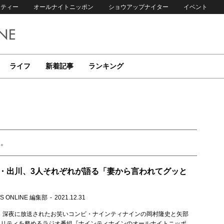
リティー
オールナイトニッポン
ショウアップナイター
イベント
ライフ
新着記事
ランキング
す。
・出川、3人それぞれが語る「妻から言われてグッと
S ONLINE 編集部
2021.12.31
木）深夜に放送されたお笑いコンビ・ナインティナインの岡村隆史と矢部
ナリティを務めるラジオ番組『ナインティナインのオールナイトニッポ