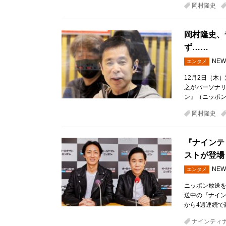
岡村隆史
岡村隆史、
ず……
NEW
エンタメ
12月2日（木
之がパーソナ
ン』（ニッポン
岡村隆史
『ナインテ
ストが登場
NEW
エンタメ
ニッポン放送を
送中の『ナイン
から4週連続で
ナインティ