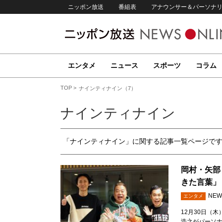
ニッポン放送
番組表
アナウンサー＆パーソナ
エンタメ
ニュース
スポーツ
コラム
TOP
ナインティナイン（7）
ナインティナイン
「ナインティナイン」に関する記事一覧ページで
岡村・矢部
きた言葉」
NEW
エンタメ
12月30日（
浩之がパーソ