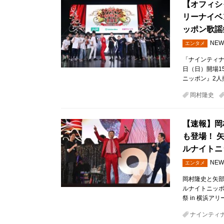
【オフィシ
リーナイベ
ッポン歌謡祭
NEW
エンタメ
「ナインティナイ
日（日）開場1
ニッポン』2人
岡村隆史
【速報】岡
も登場！ 
ルナイトニ
NEW
エンタメ
岡村隆史と矢
ルナイトニッ
祭 in 横浜
ナインティ