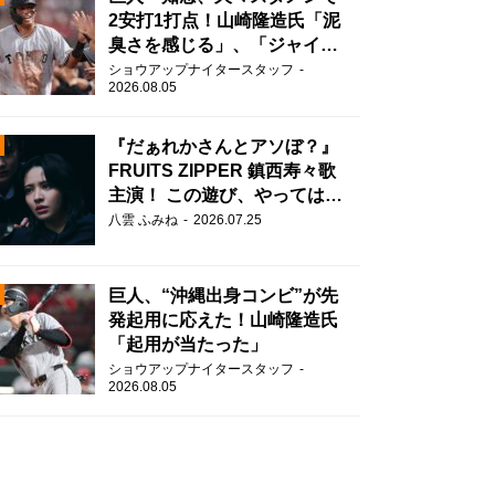
2安打1打点！山崎隆造氏「泥
臭さを感じる」、「ジャイア
ンツには少ないタイプ」
ショウアップナイタースタッフ
2026.08.05
『だぁれかさんとアソぼ？』
FRUITS ZIPPER 鎮西寿々歌
主演！ この遊び、やってはい
けません。
N
八雲 ふみね
2026.07.25
AD
巨人、“沖縄出身コンビ”が先
発起用に応えた！山崎隆造氏
「起用が当たった」
ショウアップナイタースタッフ
2026.08.05
2