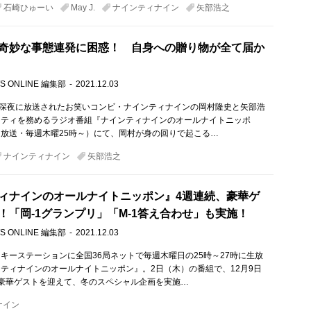
石崎ひゅーい
May J.
ナインティナイン
矢部浩之
奇妙な事態連発に困惑！ 自身への贈り物が全て届か
S ONLINE 編集部
2021.12.03
）深夜に放送されたお笑いコンビ・ナインティナインの岡村隆史と矢部浩
リティを務めるラジオ番組『ナインティナインのオールナイトニッポ
放送・毎週木曜25時～）にて、岡村が身の回りで起こる…
ナインティナイン
矢部浩之
ィナインのオールナイトニッポン』4週連続、豪華ゲ
！「岡-1グランプリ」「M-1答え合わせ」も実施！
S ONLINE 編集部
2021.12.03
キーステーションに全国36局ネットで毎週木曜日の25時～27時に生放
ティナインのオールナイトニッポン』。2日（木）の番組で、12月9日
豪華ゲストを迎えて、冬のスペシャル企画を実施…
ナイン