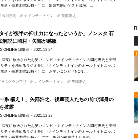
放送・毎週木曜25時～）に、出川哲朗がゲスト出演。…
出川哲朗
ナインティナイン
矢部浩之
R
タイが後半の抑止力になったというか」ノンスタ 石
徹底解説に岡村・矢部が感服
S ONLINE 編集部
2021.12.24
木）深夜に放送されたお笑いコンビ・ナインティナインの岡村隆史と矢部
ナリティを務めるラジオ番組『ナインティナインのオールナイトニッポ
放送・毎週木曜25時～）に、お笑いコンビ『NON …
M-1グランプリ
ナインティナイン
矢部浩之
一系 構え！」矢部浩之、後輩芸人たちの前で渾身の
を披露
S ONLINE 編集部
2021.12.23
木）深夜に放送されたお笑いコンビ・ナインティナインの岡村隆史と矢部
ナリティを務めるラジオ番組『ナインティナインのオールナイトニッポ
放送・毎週木曜25時～）にて、矢部が後輩芸人たちの…