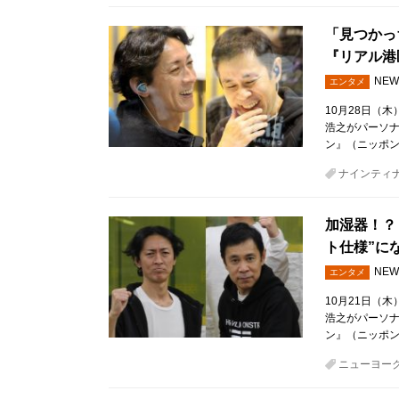
「見つかっ
『リアル港
NEW
エンタメ
10月28日（
浩之がパーソ
ン』（ニッポン
ナインティ
加湿器！？
ト仕様”に
NEW
エンタメ
10月21日（
浩之がパーソ
ン』（ニッポン
ニューヨー