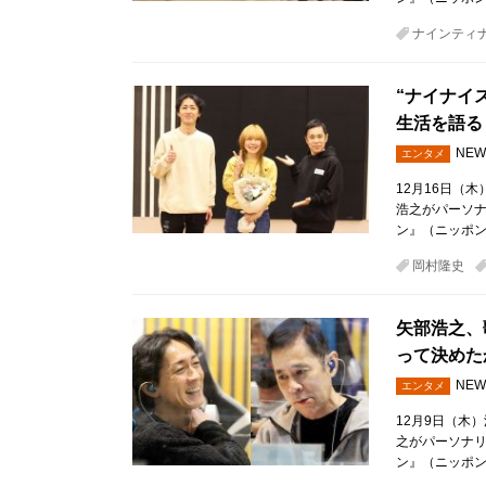
ナインティ
“ナイナイ
生活を語る
NEW
エンタメ
12月16日（
浩之がパーソ
ン』（ニッポン
岡村隆史
矢部浩之、
って決めた
NEW
エンタメ
12月9日（木
之がパーソナ
ン』（ニッポン