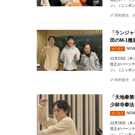
ン』（ニッポン
岡村隆史
「ランジャ
田のM-1
NEW
エンタメ
12月23日（
浩之がパーソ
ン』（ニッポン
岡村隆史
「天地拳第
少林寺拳法
NEW
エンタメ
12月16日（
浩之がパーソ
ン』（ニッポン