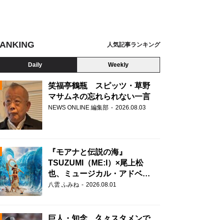
ANKING
人気記事ランキング
Daily
Weekly
笑福亭鶴瓶 スピッツ・草野
マサムネの忘れられない一言
NEWS ONLINE 編集部
2026.08.03
N
『モアナと伝説の海』
TSUZUMI（ME:I）×尾上松
也、ミュージカル・アドベン
チャーで美声を響かせる
八雲 ふみね
2026.08.01
巨人・知念、久々スタメンで