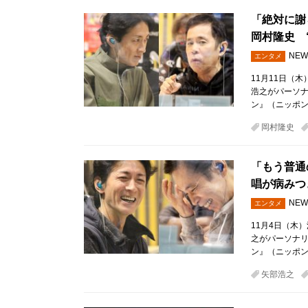
「絶対に謝
岡村隆史 
NEW
エンタメ
11月11日（
浩之がパーソ
ン』（ニッポン
岡村隆史
「もう普通
唱が病みつ
NEW
エンタメ
11月4日（木
之がパーソナ
ン』（ニッポン
矢部浩之