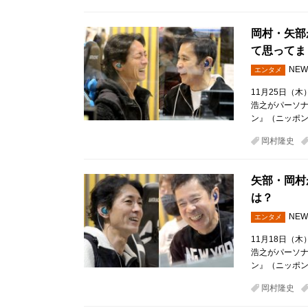
岡村・矢部
て思ってま
NEW
エンタメ
11月25日（
浩之がパーソ
ン』（ニッポン
岡村隆史
矢部・岡村
は？
NEW
エンタメ
11月18日（
浩之がパーソ
ン』（ニッポン
岡村隆史