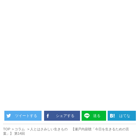
ツイートする
シェアする
送る
はてな
TOP
コラム
人とはさみしい生きもの 【瀬戸内寂聴「今日を生きるための言
葉」】 第14回