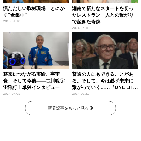
慌ただしい取材現場 とにか
湘南で新たなスタートを切っ
く“全集中”
たレストラン 人との繋がり
で起きた奇跡
2025.01.10
2024.07.11
将来につながる実験、宇宙
普通の人にもできることがあ
食、そして今後――古川聡宇
る。そして、今は必ず未来に
宙飛行士単独インタビュー
繋がっていく……『ONE LIFE
奇跡が繋いだ6000の命』
2024.07.05
2024.06.21
新着記事をもっと見る