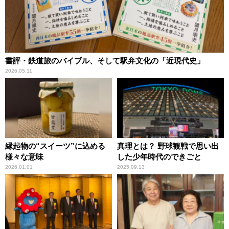
書評・鉄道旅のバイブル、そして駅弁文化の「近現代史」
2026.05.11
縁起物の“スイーツ”に込める
真理とは？ 野球観戦で思い出
様々な意味
した少年時代のできごと
2026.01.01
2025.09.13