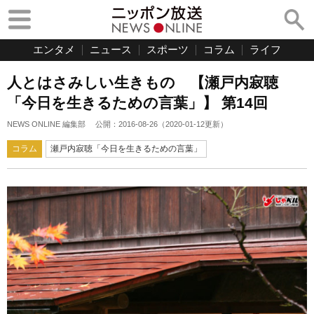
エンタメ
ニュース
スポーツ
コラム
ライフ
人とはさみしい生きもの 【瀬戸内寂聴
「今日を生きるための言葉」】 第14回
NEWS ONLINE 編集部
公開：
2016-08-26
（
2020-01-12
更新）
コラム
瀬戸内寂聴「今日を生きるための言葉」