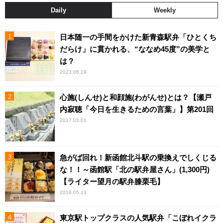
Daily
Weekly
日本随一の手間をかけた新青森駅弁「ひとくち
だらけ」に貫かれる、“ななめ45度”の美学と
は？
2023.06.19
心施(しんせ)と和顔施(わがんせ)とは？【瀬戸
内寂聴「今日を生きるための言葉」】第201回
2017.03.01
急がば回れ！新函館北斗駅の乗換えでしくじる
な！！～函館駅「北の駅弁屋さん」(1,300円)
【ライター望月の駅弁膝栗毛】
2016.05.13
東京駅トップクラスの人気駅弁「こぼれイクラ