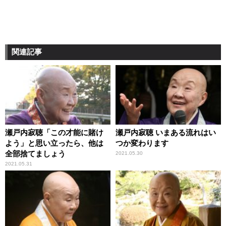
関連記事
瀬戸内寂聴「この才能に賭け
瀬戸内寂聴 いまある流れはい
よう」と思い立ったら、他は
つか変わります
全部捨てましょう
2021.05.30
2021.05.31