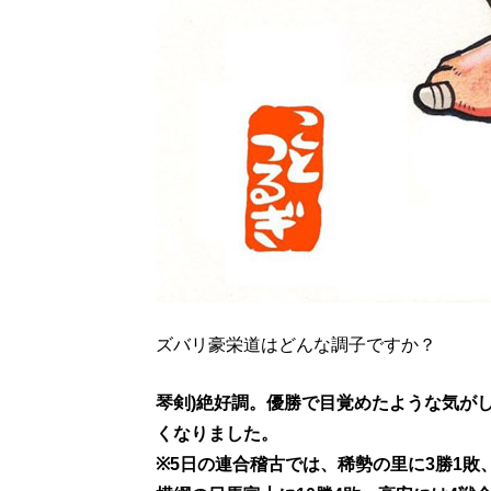
ズバリ豪栄道はどんな調子ですか？
琴剣)絶好調。優勝で目覚めたような気が
くなりました。
※5日の連合稽古では、稀勢の里に3勝1敗