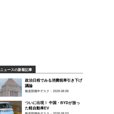
ニュースの新着記事
政治日程でみる消費税率引き下げ
議論
報道部畑中デスク
2026.08.06
ついに出現！ 中国・BYDが放っ
た軽自動車EV
報道部畑中デスク
2026.08.03