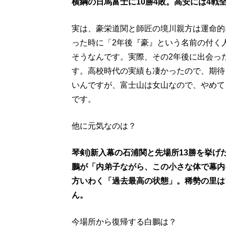
横綱の日馬富士に10勝4敗。高安には4戦
実は、豪栄道関と師匠の境川親方は運命的
った時に「2年後『豪』という名前の付く
そうなんです。実際、その2年後に出会っ
す。高校時代の実績も凄かったので、期待
いんですが、富士山は女山なので、やめて
です。
他に元気なのは？
琴剣)新入幕の石浦関と先場所13勝を挙げた遠
鵬が「内弟子ながら、この小さな体で幕内
方いわく「過去最高の状態」。稀勢の里は
ん。
今場所から復帰する白鵬は？