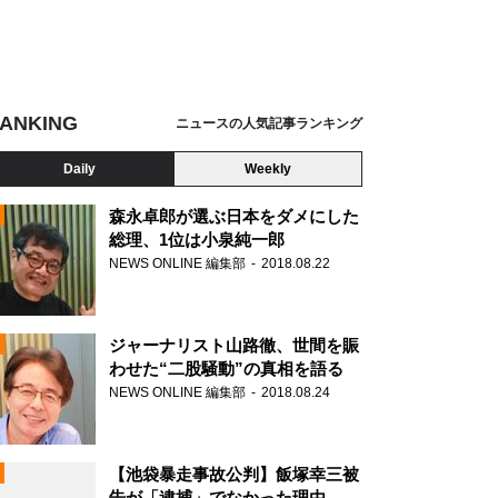
ANKING
ニュースの人気記事ランキング
Daily
Weekly
森永卓郎が選ぶ日本をダメにした
総理、1位は小泉純一郎
NEWS ONLINE 編集部
2018.08.22
N
ジャーナリスト山路徹、世間を賑
わせた“二股騒動”の真相を語る
NEWS ONLINE 編集部
2018.08.24
【池袋暴走事故公判】飯塚幸三被
告が「逮捕」でなかった理由