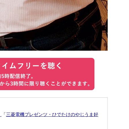
！
「
三菱電機プレゼンツ・ひでたけのやじうま好