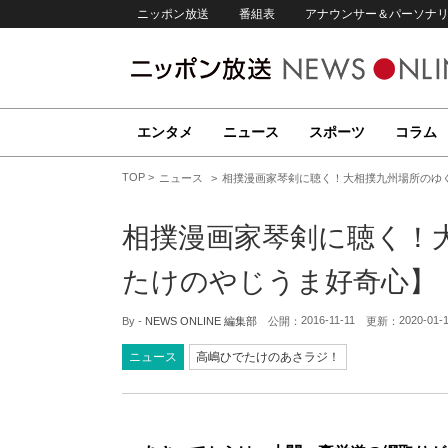
ニッポン放送
番組表
アナウンサー＆パーソナ
エンタメ
ニュース
スポーツ
コラム
TOP
ニュース
相撲漫画家琴剣に聴く！大相撲九州場所のゆ
相撲漫画家琴剣に聴く！
たけのやじうま好奇心】
2016-11-11
2020-01-
By -
NEWS ONLINE 編集部
公開：
更新：
ニュース
高嶋ひでたけのあさラジ！