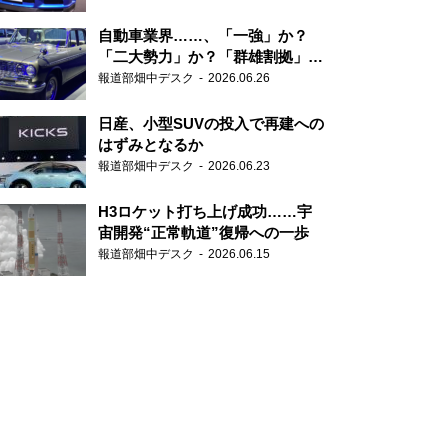
自動車業界……、「一強」か？
「二大勢力」か？「群雄割拠」
か？
報道部畑中デスク
2026.06.26
日産、小型SUVの投入で再建への
はずみとなるか
報道部畑中デスク
2026.06.23
H3ロケット打ち上げ成功……宇
宙開発“正常軌道”復帰への一歩
報道部畑中デスク
2026.06.15