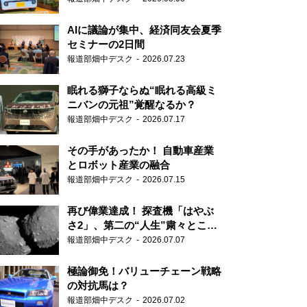
AIに議論が集中、経済同友会夏季
セミナーの2日間
報道部畑中デスク
2026.07.23
眠れる獅子ならぬ“眠れる高級ミ
ニバンの元祖”覚醒なるか？
報道部畑中デスク
2026.07.17
その手があったか！ 自動車産業
とロボット産業の融合
報道部畑中デスク
2026.07.15
再び偉業達成！ 探査機「はやぶ
さ2」、第二の“人生”粛々とこな
す
報道部畑中デスク
2026.07.07
極論御免！バリューチェーン戦略
の対抗馬は？
報道部畑中デスク
2026.07.02