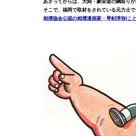
あさってからは、大関・豪栄道の綱取りが
そこで、福岡で取材をされている元力士で
相撲協会公認の相撲漫画家・琴剣淳弥(こと