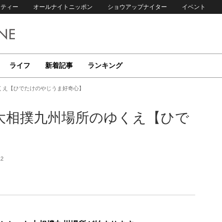
リティー
オールナイトニッポン
ショウアップナイター
イベント
ライフ
新着記事
ランキング
くえ【ひでたけのやじうま好奇心】
大相撲九州場所のゆくえ【ひで
12