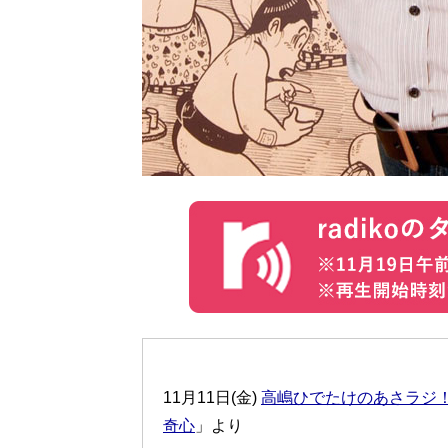
11月11日(金)
高嶋ひでたけのあさラジ
奇心
」より