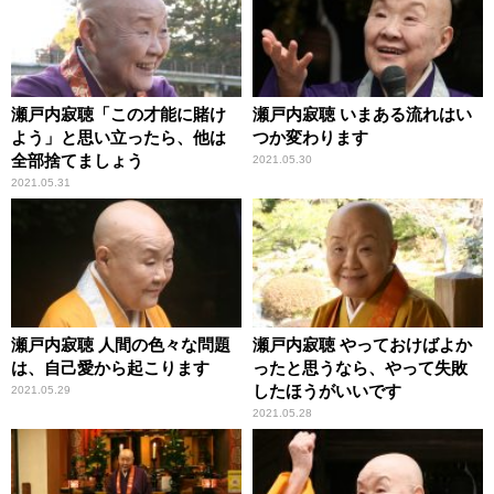
瀬戸内寂聴「この才能に賭け
瀬戸内寂聴 いまある流れはい
よう」と思い立ったら、他は
つか変わります
全部捨てましょう
2021.05.30
2021.05.31
瀬戸内寂聴 人間の色々な問題
瀬戸内寂聴 やっておけばよか
は、自己愛から起こります
ったと思うなら、やって失敗
したほうがいいです
2021.05.29
2021.05.28