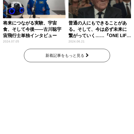
将来につながる実験、宇宙
普通の人にもできることがあ
食、そして今後――古川聡宇
る。そして、今は必ず未来に
宙飛行士単独インタビュー
繋がっていく……『ONE LIFE
奇跡が繋いだ6000の命』
2024.07.05
2024.06.21
新着記事をもっと見る