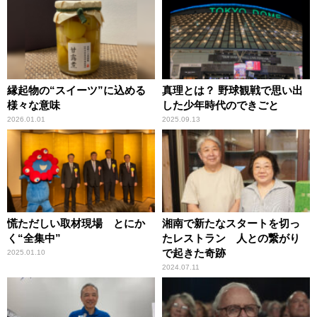
縁起物の“スイーツ”に込める
真理とは？ 野球観戦で思い出
様々な意味
した少年時代のできごと
2026.01.01
2025.09.13
慌ただしい取材現場 とにか
湘南で新たなスタートを切っ
く“全集中”
たレストラン 人との繋がり
で起きた奇跡
2025.01.10
2024.07.11