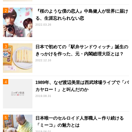
『桜のような僕の恋人』中島健人が世界に届け
る、生涯忘れられない恋
2022.03.26
日本で初めての「駅弁サンドウィッチ」誕生の
きっかけを作った、元・内閣総理大臣とは？
2022.12.16
1989年、なぜ渡辺美里は西武球場ライブで「バ
カヤロー！」と叫んだのか
2019.08.31
日本唯一のセルロイド人形職人～作り続ける
「ミーコ」の魅力とは
2019.06.01