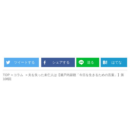
ツイートする
シェアする
送る
はてな
TOP
コラム
夫を失った未亡人は【瀬戸内寂聴「今日を生きるための言葉」】第
108回