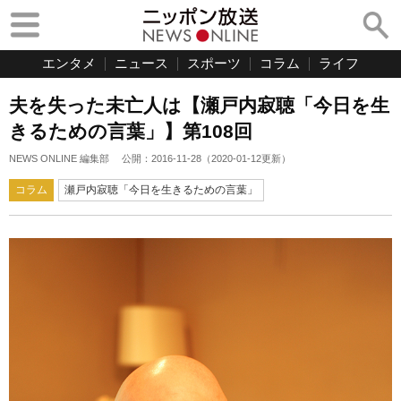
エンタメ
ニュース
スポーツ
コラム
ライフ
夫を失った未亡人は【瀬戸内寂聴「今日を生
きるための言葉」】第108回
NEWS ONLINE 編集部
公開：
2016-11-28
（
2020-01-12
更新）
コラム
瀬戸内寂聴「今日を生きるための言葉」