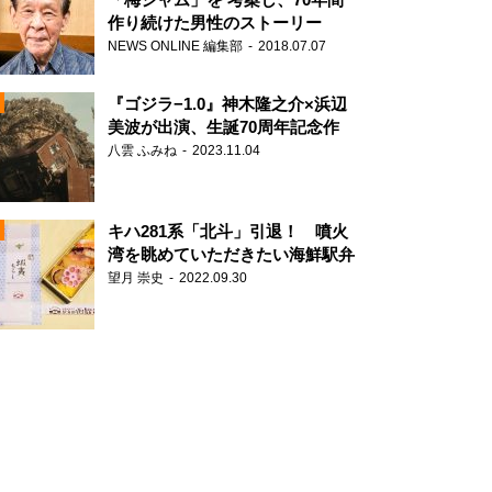
作り続けた男性のストーリー
NEWS ONLINE 編集部
2018.07.07
N
『ゴジラ−1.0』神木隆之介×浜辺
美波が出演、生誕70周年記念作
八雲 ふみね
2023.11.04
キハ281系「北斗」引退！ 噴火
湾を眺めていただきたい海鮮駅弁
望月 崇史
2022.09.30