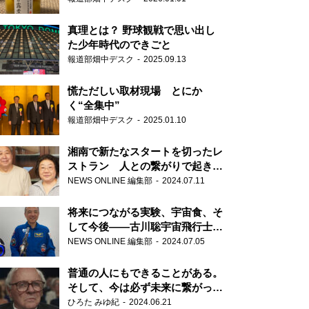
真理とは？ 野球観戦で思い出し
た少年時代のできごと
報道部畑中デスク
2025.09.13
慌ただしい取材現場 とにか
く“全集中”
報道部畑中デスク
2025.01.10
湘南で新たなスタートを切ったレ
ストラン 人との繋がりで起きた
奇跡
NEWS ONLINE 編集部
2024.07.11
将来につながる実験、宇宙食、そ
して今後――古川聡宇宙飛行士単
独インタビュー
NEWS ONLINE 編集部
2024.07.05
普通の人にもできることがある。
そして、今は必ず未来に繋がって
いく……『ONE LIFE 奇跡が繋い
ひろた みゆ紀
2024.06.21