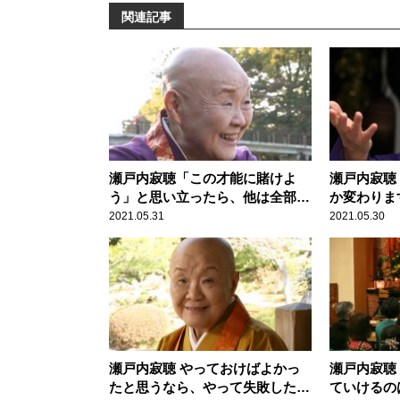
関連記事
瀬戸内寂聴「この才能に賭けよ
瀬戸内寂聴
う」と思い立ったら、他は全部捨
か変わりま
てましょう
2021.05.31
2021.05.30
瀬戸内寂聴 やっておけばよかっ
瀬戸内寂聴
たと思うなら、やって失敗したほ
ていけるの