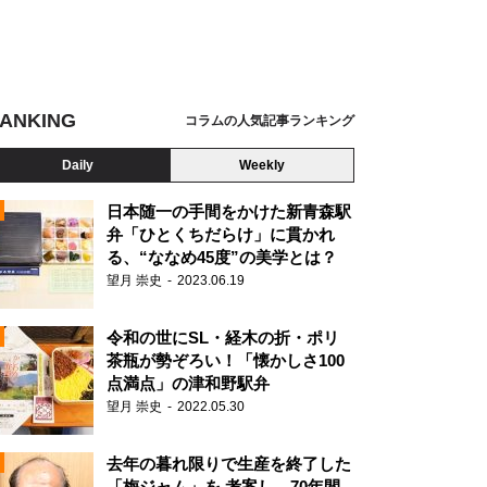
ANKING
コラムの人気記事ランキング
Daily
Weekly
日本随一の手間をかけた新青森駅
弁「ひとくちだらけ」に貫かれ
る、“ななめ45度”の美学とは？
望月 崇史
2023.06.19
令和の世にSL・経木の折・ポリ
茶瓶が勢ぞろい！「懐かしさ100
点満点」の津和野駅弁
望月 崇史
2022.05.30
N
去年の暮れ限りで生産を終了した
「梅ジャム」を 考案し、70年間