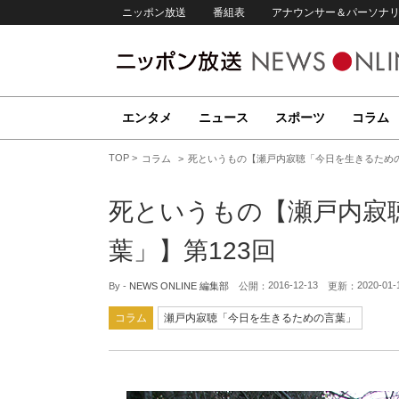
ニッポン放送
番組表
アナウンサー＆パーソナ
エンタメ
ニュース
スポーツ
コラム
TOP
コラム
死というもの【瀬戸内寂聴「今日を生きるための
死というもの【瀬戸内寂
葉」】第123回
2016-12-13
2020-01-
By -
NEWS ONLINE 編集部
公開：
更新：
コラム
瀬戸内寂聴「今日を生きるための言葉」