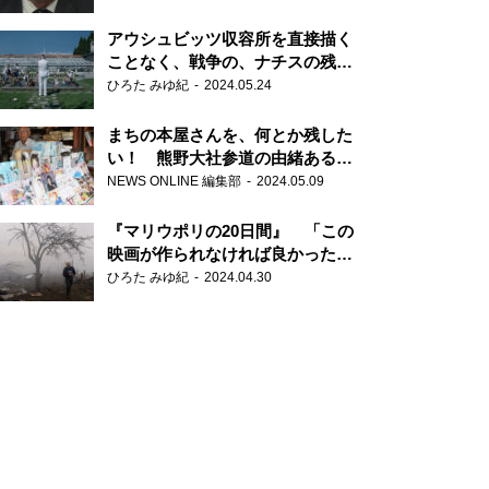
だ6000の命』
アウシュビッツ収容所を直接描く
ことなく、戦争の、ナチスの残虐
さが見える映画 『関心領域』
ひろた みゆ紀
2024.05.24
まちの本屋さんを、何とか残した
い！ 熊野大社参道の由緒ある書
店・三代目の強い思い
NEWS ONLINE 編集部
2024.05.09
『マリウポリの20日間』 「この
映画が作られなければ良かった」
と語る監督
ひろた みゆ紀
2024.04.30