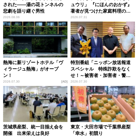
された――湯の花トンネルの
ュウリ」 『にほんのおかず』
悲劇を語り継ぐ男性
著者が見つけた家庭料理の知
恵
2026.08.06
2026.07.31
熱海に新リゾートホテル「ヴ
特別番組「ニッポン放送報道
ィラージュ熱海」がオープ
スペシャル 特殊詐欺をなく
ン！
せ！～被害者・加害者・警視
庁が語るトクリュウの実態
2026.07.30
AD
2026.07.30
～」放送
茨城県産梨、統一目揃え会を
東京・大田市場で千葉県産梨
開催 出来栄えは良好
「幸水」初競り