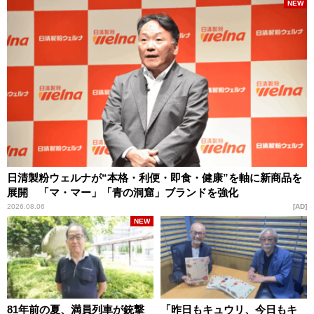
NEW
日清製粉ウェルナが“本格・利便・即食・健康”を軸に新商品を
展開 「マ・マー」「青の洞窟」ブランドを強化
2026.08.06
AD
NEW
81年前の夏、満員列車が銃撃
「昨日もキュウリ、今日もキ