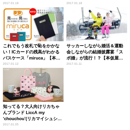
カ 笑顔のココロエ】
2017.01.19
2017.01.18
これでもう改札で恥をかかな
サッカーしながら婚活＆運動
い！ICカードの残高がわかる
会しながらの結婚披露宴「ス
パスケース「miruca」【本仮
ポ婚」が流行！？【本仮屋ユ
屋ユイカ 笑顔のココロエ】
イカ 笑顔のココロエ】
2017.01.12
2017.01.11
知ってる？大人向けリカちゃ
んブランド LiccA my
‘chouchou’(リカマイシュシュ)
【本仮屋ユイカ笑顔のココロ
2017.01.05