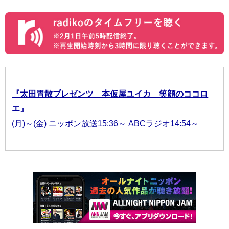
『太田胃散プレゼンツ 本仮屋ユイカ 笑顔のココロ
エ』
(月)～(金) ニッポン放送15:36～ ABCラジオ14:54～