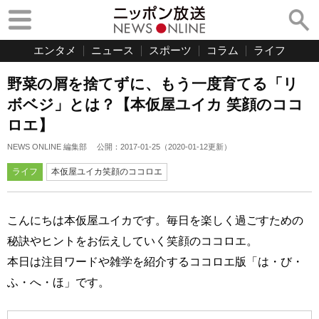
エンタメ
ニュース
スポーツ
コラム
ライフ
野菜の屑を捨てずに、もう一度育てる「リ
ボベジ」とは？【本仮屋ユイカ 笑顔のココ
ロエ】
NEWS ONLINE 編集部
公開：
2017-01-25
（
2020-01-12
更新）
ライフ
本仮屋ユイカ笑顔のココロエ
こんにちは本仮屋ユイカです。毎日を楽しく過ごすための
秘訣やヒントをお伝えしていく笑顔のココロエ。
本日は注目ワードや雑学を紹介するココロエ版「は・び・
ふ・へ・ほ」です。