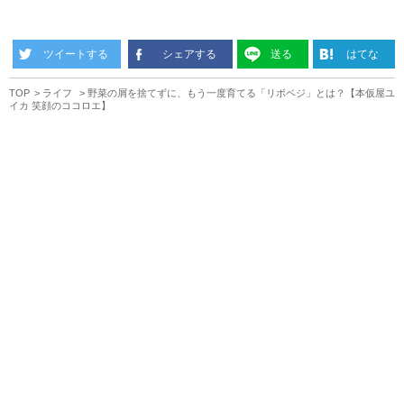
ツイートする
シェアする
送る
はてな
TOP
ライフ
野菜の屑を捨てずに、もう一度育てる「リボベジ」とは？【本仮屋ユ
イカ 笑顔のココロエ】