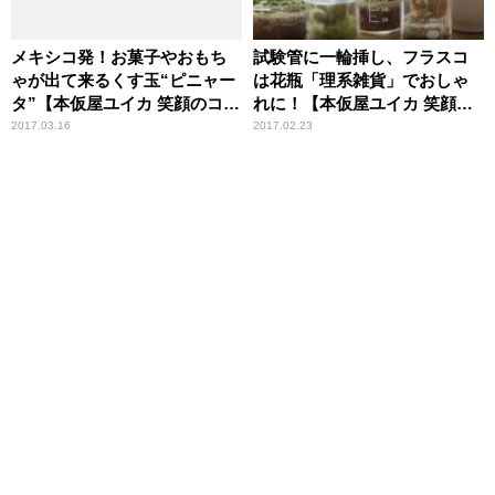
メキシコ発！お菓子やおもち
試験管に一輪挿し、フラスコ
ゃが出て来るくす玉“ピニャー
は花瓶「理系雑貨」でおしゃ
タ”【本仮屋ユイカ 笑顔のココ
れに！【本仮屋ユイカ 笑顔の
ロエ】
ココロエ】
2017.03.16
2017.02.23