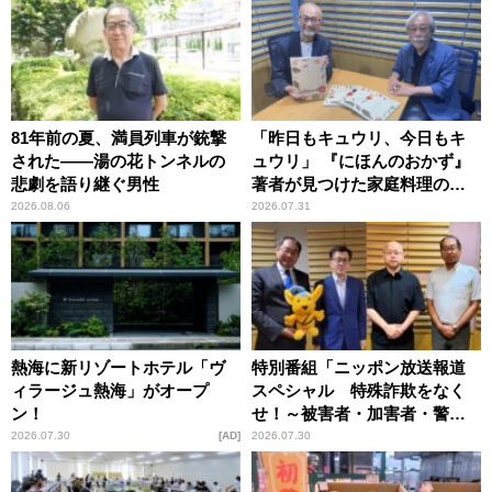
81年前の夏、満員列車が銃撃
「昨日もキュウリ、今日もキ
された――湯の花トンネルの
ュウリ」 『にほんのおかず』
悲劇を語り継ぐ男性
著者が見つけた家庭料理の知
恵
2026.08.06
2026.07.31
熱海に新リゾートホテル「ヴ
特別番組「ニッポン放送報道
ィラージュ熱海」がオープ
スペシャル 特殊詐欺をなく
ン！
せ！～被害者・加害者・警視
庁が語るトクリュウの実態
2026.07.30
AD
2026.07.30
～」放送