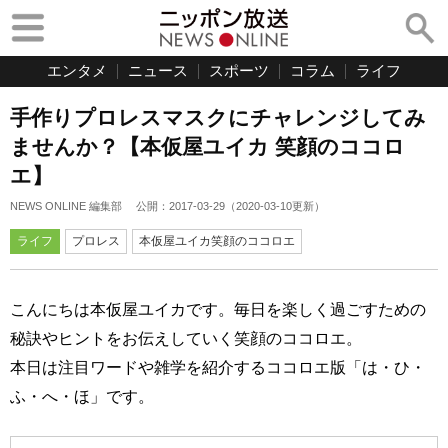
エンタメ
ニュース
スポーツ
コラム
ライフ
手作りプロレスマスクにチャレンジしてみ
ませんか？【本仮屋ユイカ 笑顔のココロ
エ】
NEWS ONLINE 編集部
公開：
2017-03-29
（
2020-03-10
更新）
ライフ
プロレス
本仮屋ユイカ笑顔のココロエ
こんにちは本仮屋ユイカです。毎日を楽しく過ごすための
秘訣やヒントをお伝えしていく笑顔のココロエ。
本日は注目ワードや雑学を紹介するココロエ版「は・ひ・
ふ・へ・ほ」です。