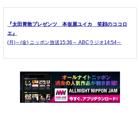
『太田胃散プレゼンツ 本仮屋ユイカ 笑顔のココロ
エ』
(月)～(金) ニッポン放送15:36～ ABCラジオ14:54～