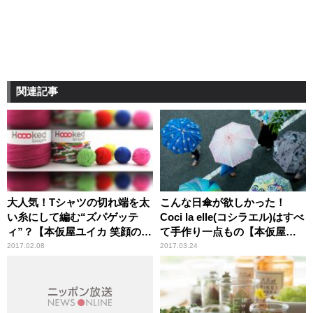
関連記事
大人気！Tシャツの切れ端を太
こんな日傘が欲しかった！
い糸にして編む“ズパゲッテ
Coci la elle(コシラエル)はすべ
ィ”？【本仮屋ユイカ 笑顔のコ
て手作り一点もの【本仮屋ユ
コロエ】
イカ 笑顔のココロエ】
2017.02.08
2017.03.24