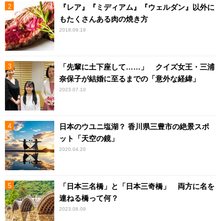
『レア』『ミディアム』『ウェルダン』以外に
もたくさんある肉の焼き方
2018.09.19
「先輩に土下座して……」 クイズ女王・三浦
奈保子が結婚に至るまでの「意外な経緯」
2023.07.10
日本のウユニ塩湖？ 香川県三豊市の絶景スポ
ット「天空の鏡」
2020.04.20
「日本三名橋」と「日本三奇橋」 両方に名を
連ねる橋って何？
2023.08.09