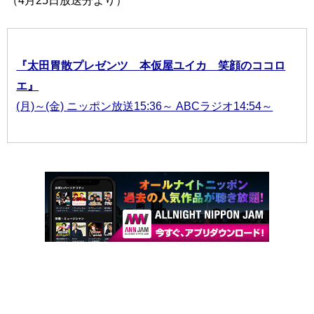
（4月25日放送分より）
『太田胃散プレゼンツ 本仮屋ユイカ 笑顔のココロ
エ』
(月)～(金) ニッポン放送15:36～ ABCラジオ14:54～