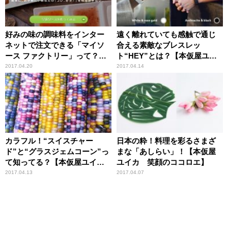
好みの味の調味料をインター
遠く離れていても感触で通じ
ネットで注文できる「マイソ
合える素敵なブレスレッ
ース ファクトリー」って？
ト“HEY”とは？【本仮屋ユイ
【本仮屋ユイカ 笑顔のココロ
カ 笑顔のココロエ】
2017.04.20
2017.04.14
エ】
カラフル！“スイスチャー
日本の粋！料理を彩るさまざ
ド”と“グラスジェムコーン”っ
まな「あしらい」！【本仮屋
て知ってる？【本仮屋ユイカ
ユイカ 笑顔のココロエ】
笑顔のココロエ】
2017.04.13
2017.04.07