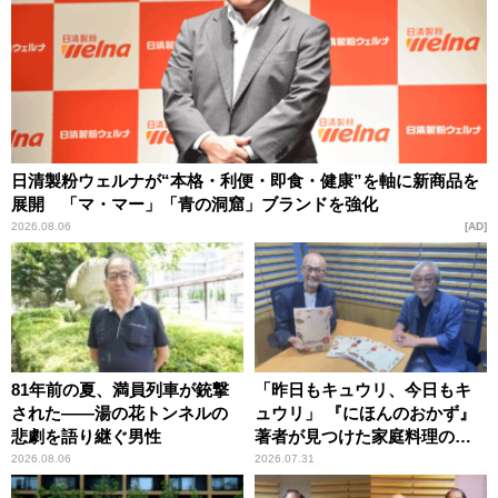
日清製粉ウェルナが“本格・利便・即食・健康”を軸に新商品を
展開 「マ・マー」「青の洞窟」ブランドを強化
2026.08.06
AD
81年前の夏、満員列車が銃撃
「昨日もキュウリ、今日もキ
された――湯の花トンネルの
ュウリ」 『にほんのおかず』
悲劇を語り継ぐ男性
著者が見つけた家庭料理の知
恵
2026.08.06
2026.07.31