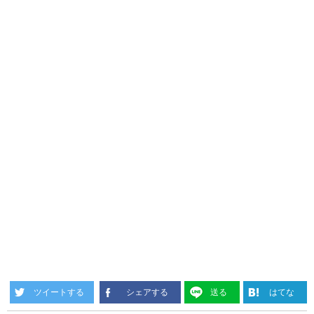
ツイートする
シェアする
送る
はてな