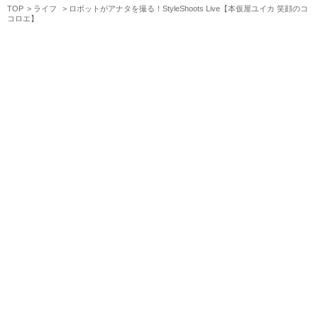
TOP
ライフ
ロボットがアナタを撮る！StyleShoots Live【本仮屋ユイカ 笑顔のコ
コロエ】