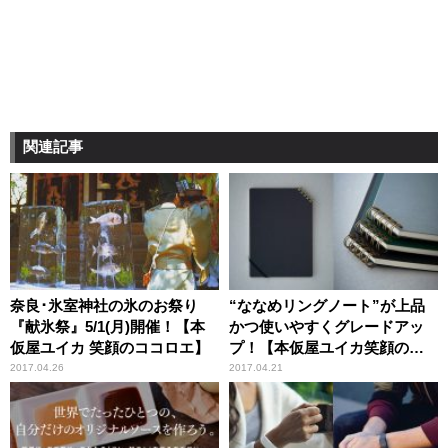
関連記事
奈良･氷室神社の氷のお祭り
“ななめリングノート”が上品
『献氷祭』5/1(月)開催！【本
かつ使いやすくグレードアッ
仮屋ユイカ 笑顔のココロエ】
プ！【本仮屋ユイカ笑顔のコ
コロエ】
2017.04.26
2017.04.21