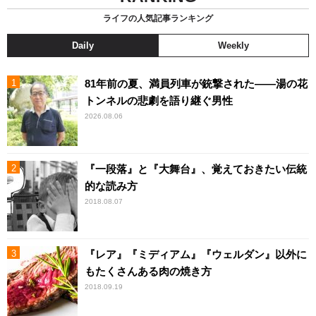
ライフの人気記事ランキング
Daily
Weekly
81年前の夏、満員列車が銃撃された――湯の花
トンネルの悲劇を語り継ぐ男性
2026.08.06
『一段落』と『大舞台』、覚えておきたい伝統
的な読み方
2018.08.07
『レア』『ミディアム』『ウェルダン』以外に
もたくさんある肉の焼き方
2018.09.19