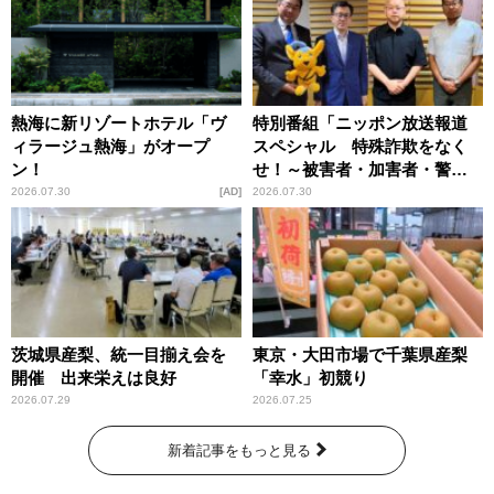
熱海に新リゾートホテル「ヴ
特別番組「ニッポン放送報道
ィラージュ熱海」がオープ
スペシャル 特殊詐欺をなく
ン！
せ！～被害者・加害者・警視
庁が語るトクリュウの実態
2026.07.30
AD
2026.07.30
～」放送
茨城県産梨、統一目揃え会を
東京・大田市場で千葉県産梨
開催 出来栄えは良好
「幸水」初競り
2026.07.29
2026.07.25
新着記事をもっと見る