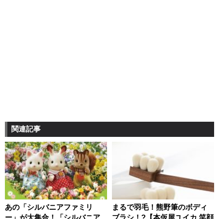
関連記事
あの「シルバニアファミリ
まるで羽毛！熊野筆のボディ
ー」が大集合！「シルバニア
ブラシ！?【本仮屋ユイカ 笑顔