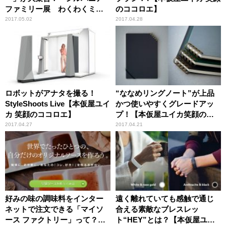
ファミリー展 わくわくミュ
のココロエ】
ージアム2017 in横浜人形の
2017.05.02
2017.04.28
家」【本仮屋ユイカ 笑顔のコ
コロエ】
ロボットがアナタを撮る！
“ななめリングノート”が上品
StyleShoots Live【本仮屋ユイ
かつ使いやすくグレードアッ
カ 笑顔のココロエ】
プ！【本仮屋ユイカ笑顔のコ
コロエ】
2017.04.27
2017.04.21
好みの味の調味料をインター
遠く離れていても感触で通じ
ネットで注文できる「マイソ
合える素敵なブレスレッ
ース ファクトリー」って？
ト“HEY”とは？【本仮屋ユイ