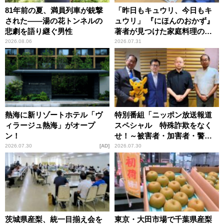
81年前の夏、満員列車が銃撃
「昨日もキュウリ、今日もキ
された――湯の花トンネルの
ュウリ」 『にほんのおかず』
悲劇を語り継ぐ男性
著者が見つけた家庭料理の知
恵
2026.08.06
2026.07.31
熱海に新リゾートホテル「ヴ
特別番組「ニッポン放送報道
ィラージュ熱海」がオープ
スペシャル 特殊詐欺をなく
ン！
せ！～被害者・加害者・警視
庁が語るトクリュウの実態
2026.07.30
AD
2026.07.30
～」放送
茨城県産梨、統一目揃え会を
東京・大田市場で千葉県産梨