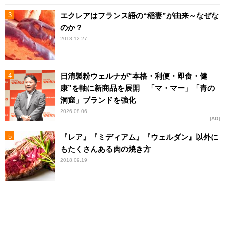
エクレアはフランス語の“稲妻”が由来～なぜな
のか？
2018.12.27
日清製粉ウェルナが“本格・利便・即食・健
康”を軸に新商品を展開 「マ・マー」「青の
洞窟」ブランドを強化
2026.08.06
AD
『レア』『ミディアム』『ウェルダン』以外に
もたくさんある肉の焼き方
2018.09.19