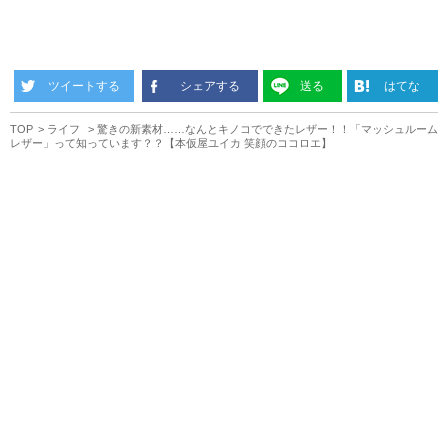
ツイートする
シェアする
送る
はてな
TOP
ライフ
驚きの新素材……なんとキノコでできたレザー！！「マッシュルーム
レザー」って知っています？？【本仮屋ユイカ 笑顔のココロエ】