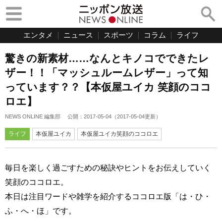
エンタメ
ニュース
スポーツ
コラム
ライフ
驚きの新素材……なんとキノコでできたレ
ザー！！「マッシュルームレザー」って知
っています？？【本仮屋ユイカ 笑顔のココ
ロエ】
NEWS ONLINE 編集部
公開：
2017-05-04
（
2017-05-04
更新）
ライフ
本仮屋ユイカ
本仮屋ユイカ笑顔のココロエ
毎日を楽しく過ごすための秘訣やヒントをお伝えしていく
笑顔のココロエ。
本日は注目ワードや雑学を紹介するココロエ版「は・ひ・
ふ・へ・ほ」です。