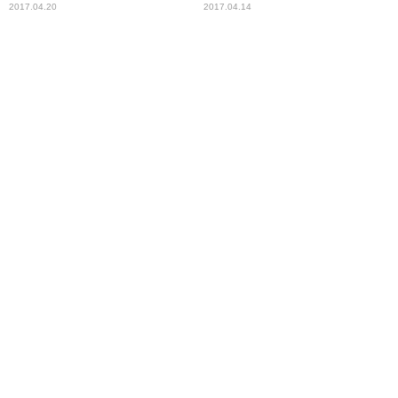
【本仮屋ユイカ 笑顔のココロ
カ 笑顔のココロエ】
2017.04.20
2017.04.14
エ】