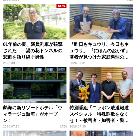
NEW
81年前の夏、満員列車が銃撃
「昨日もキュウリ、今日もキ
された――湯の花トンネルの
ュウリ」 『にほんのおかず』
悲劇を語り継ぐ男性
著者が見つけた家庭料理の知
恵
2026.08.06
2026.07.31
熱海に新リゾートホテル「ヴ
特別番組「ニッポン放送報道
ィラージュ熱海」がオープ
スペシャル 特殊詐欺をなく
ン！
せ！～被害者・加害者・警視
庁が語るトクリュウの実態
2026.07.30
AD
2026.07.30
～」放送