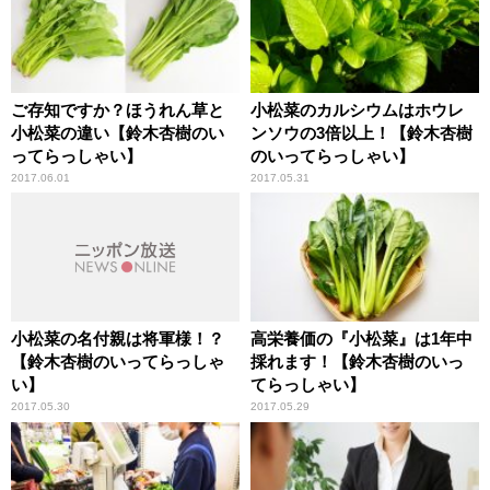
ご存知ですか？ほうれん草と
小松菜のカルシウムはホウレ
小松菜の違い【鈴木杏樹のい
ンソウの3倍以上！【鈴木杏樹
ってらっしゃい】
のいってらっしゃい】
2017.06.01
2017.05.31
小松菜の名付親は将軍様！？
高栄養価の『小松菜』は1年中
【鈴木杏樹のいってらっしゃ
採れます！【鈴木杏樹のいっ
い】
てらっしゃい】
2017.05.30
2017.05.29