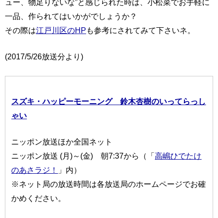
ュー、物足りないな”と感じられた時は、小松菜でお手軽に
一品、作られてはいかがでしょうか？
その際は
江戸川区のHP
も参考にされてみて下さいネ。
(2017/5/26放送分より)
スズキ・ハッピーモーニング 鈴木杏樹のいってらっし
ゃい
ニッポン放送ほか全国ネット
ニッポン放送 (月)～(金) 朝7:37から（「
高嶋ひでたけ
のあさラジ！
」内）
※ネット局の放送時間は各放送局のホームページでお確
かめください。