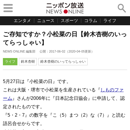
エンタメ
ニュース
スポーツ
コラム
ライフ
ご存知ですか？小松菜の日【鈴木杏樹のいっ
てらっしゃい】
NEWS ONLINE 編集部
公開：
2017-06-02
（
2020-04-05
更新）
ライフ
鈴木杏樹
鈴木杏樹のいってらっしゃい
5月27日は『小松菜の日』です。
これは大阪・堺市で小松菜を生産されている『
しものファ
ーム
』さんが2006年に『日本記念日協会』に申請して、認
定されたものです。
『5・2・7』の数字を『こ（5）まつ（2）な（7）』と読む
語呂合せからです。