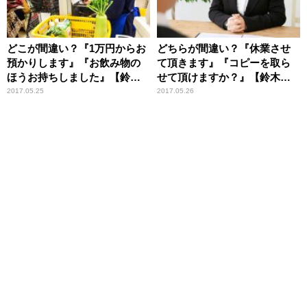
どこが間違い？『1万円からお
どちらが間違い？『休業させ
預かりします』『お飲み物の
て頂きます』『コピーを取ら
ほうお持ちしました』【鈴木
せて頂けますか？』【鈴木杏
杏樹のいってらっしゃい】
樹のいってらっしゃい】
2017.05.25
2017.05.26