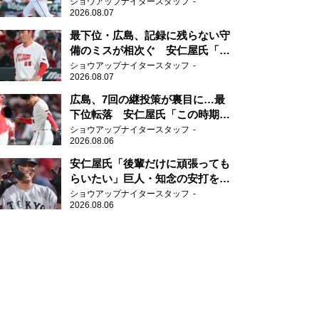
ショウアップナイタースタッフ
2026.08.07
最下位・広島、記録に残らない守
備のミスが相次ぐ 安仁屋氏「最
近守りのミスが多い」
ショウアップナイタースタッフ
2026.08.07
広島、7回の継投策が裏目に…最
下位転落 安仁屋氏「この時期に
来て勉強はない」
ショウアップナイタースタッフ
2026.08.06
安仁屋氏「後輩だけに頑張っても
らいたい」巨人・知念の安打を喜
ぶ
ショウアップナイタースタッフ
2026.08.06