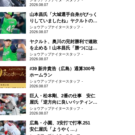
ショウアップナイタースタッフ
2026.08.07
山本昌氏「大城選手自身がびっく
りしていましたね」ヤクルトのフ
ァースト・澤井の判断を評価
ショウアップナイタースタッフ
2026.08.07
ヤクルト、奥川の完封勝利で連敗
を止める！山本昌氏「勝つにはこ
ういう形しかない」
ショウアップナイタースタッフ
2026.08.07
#39 新井貴浩（広島）通算300号
ホームラン
ショウアップナイタースタッフ
2026.08.07
巨人・松本剛、2番の仕事 安仁
屋氏「逆方向に良いバッティン
グ」
ショウアップナイタースタッフ
2026.08.07
広島・小園、3安打で打率.251
安仁屋氏「ようやく…」