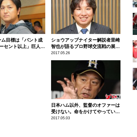
ーム目標は「バント成
ショウアップナイター解説者里崎
パーセント以上」巨人・
智也が語るプロ野球交流戦の展望
(41歳) スポーツ人間
【ひでたけのやじうま好奇心】
2017.05.26
日本ハム以外、監督のオファーは
受けない。命をかけてやっている
から。日本ハム・栗山英樹監督
2017.05.03
(56歳) スポーツ人間模様