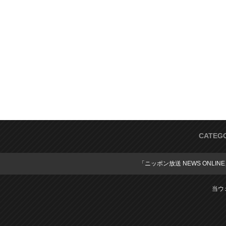
CATEG
「ニッポン放送 NEWS ONLIN
当ウ