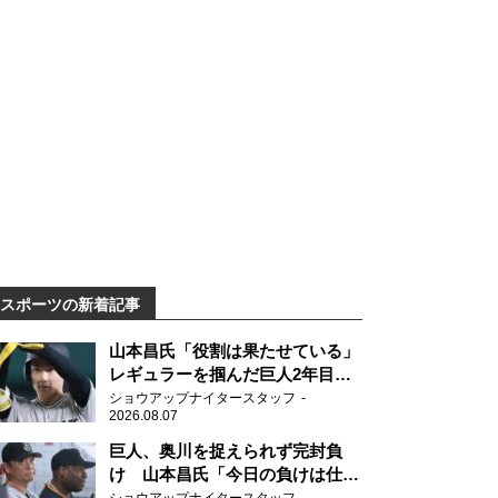
スポーツの新着記事
山本昌氏「役割は果たせている」
レギュラーを掴んだ巨人2年目の
新人王候補
ショウアップナイタースタッフ
2026.08.07
巨人、奥川を捉えられず完封負
け 山本昌氏「今日の負けは仕方
がない」