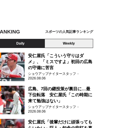
ANKING
スポーツの人気記事ランキング
Daily
Weekly
安仁屋氏「こういう守りはダ
メ」、「ミスですよ」初回の広島
の守備に苦言
ショウアップナイタースタッフ
2026.08.06
2
広島、7回の継投策が裏目に…最
下位転落 安仁屋氏「この時期に
来て勉強はない」
ショウアップナイタースタッフ
2026.08.06
2
安仁屋氏「後輩だけに頑張っても
らいたい」巨人・知念の安打を喜