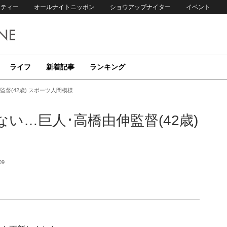
リティー
オールナイトニッポン
ショウアップナイター
イベント
ライフ
新着記事
ランキング
督(42歳) スポーツ人間模様
い…巨人･高橋由伸監督(42歳)
09