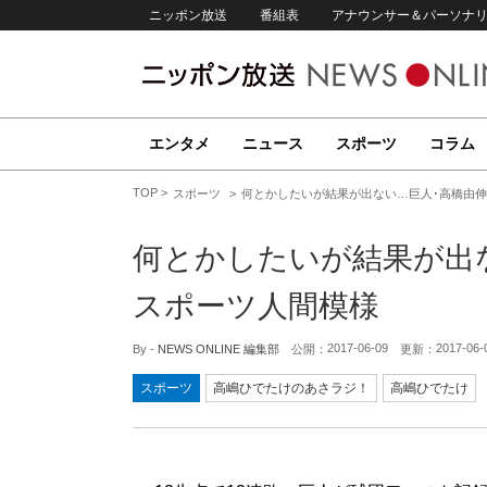
ニッポン放送
番組表
アナウンサー＆パーソナ
エンタメ
ニュース
スポーツ
コラム
TOP
スポーツ
何とかしたいが結果が出ない…巨人･高橋由伸監
何とかしたいが結果が出な
スポーツ人間模様
2017-06-09
2017-06-
By -
NEWS ONLINE 編集部
公開：
更新：
スポーツ
高嶋ひでたけのあさラジ！
高嶋ひでたけ