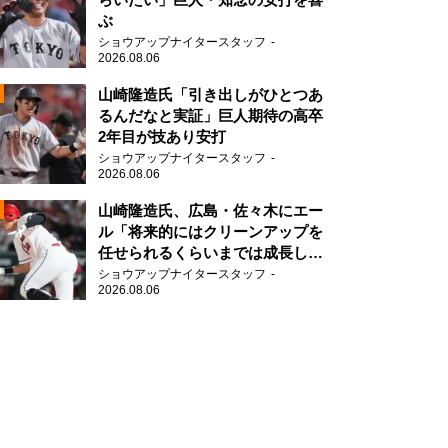
ぶ
2
ショウアップナイタースタッフ
2026.08.06
山崎隆造氏「引き出しがひとつあ
るんだなと実証」巨人期待の高卒
2年目が技あり安打
ショウアップナイタースタッフ
2026.08.06
2
山崎隆造氏、広島・佐々木にエー
ル「将来的にはクリーンアップを
任せられるくらいまでは成長し
て」
ショウアップナイタースタッフ
2026.08.06
2