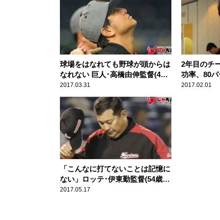
球場をはなれても野球が頭からは
2年目のチ
なれない 巨人･高橋由伸監督(41
功率、80
歳) スポーツ人間模様
高橋由伸監督
2017.03.31
2017.02.01
模様
「こんなに打てないことは記憶に
ない」ロッテ･伊東勤監督(54歳)
スポーツ人間模様
2017.05.17