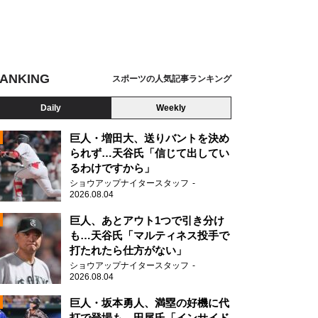
ANKING
スポーツの人気記事ランキング
Daily
Weekly
巨人・増田大、送りバントを決め
られず…天谷氏「信じて出してい
るわけですから」
ショウアップナイタースタッフ
2026.08.04
2
巨人、あとアウト1つで引き分け
も…天谷氏「マルティネス投手で
打たれたら仕方がない」
2
ショウアップナイタースタッフ
2026.08.04
巨人・坂本勇人、満塁の好機に代
打で登場も…田尾氏「インサイド