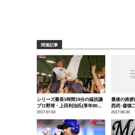
関連記事
シリーズ最長1時間19分の猛抗議
最後の挨拶
プロ野球・上田利治氏(享年80歳)
西武･森慎二
【スポーツ人間模様】
歳)スポー
2017.07.03
2017.06.30