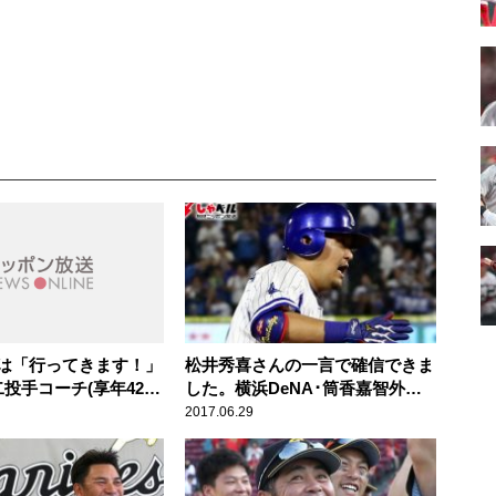
は「行ってきます！」
松井秀喜さんの一言で確信できま
投手コーチ(享年42
した。横浜DeNA･筒香嘉智外野
ツ人間模様
手(25歳)スポーツ人間模様
2017.06.29