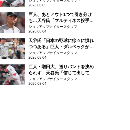
メージを与えることができた四
ショウアップナイタースタッフ
2026.08.05
球」
巨人、あとアウト1つで引き分け
も…天谷氏「マルティネス投手で
打たれたら仕方がない」
ショウアップナイタースタッフ
2026.08.04
天谷氏「日本の野球に徐々に慣れ
つつある」巨人・ダルベックが豪
快な一発
ショウアップナイタースタッフ
2026.08.04
巨人・増田大、送りバントを決め
られず…天谷氏「信じて出してい
るわけですから」
ショウアップナイタースタッフ
2026.08.04