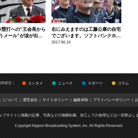
号本塁打への“王会長から
右にみえますのは工藤公康の自宅
うメール”が涙が出る
でございます。ソフトバンクホー
った！ロッテ･井口資
クス･工藤公康監督(54歳) スポー
2017.06.19
2歳)スポーツ人間模様
ツ人間模様
ORIES：
エンタメ
ニュース
スポーツ
コラム
E」について
運営会社
サイトポリシー
編集体制
プライバシーポリシー
ェブサイトに掲載の記事、写真などの無断転載、加工しての使用などは一切禁止し
Copyright Nippon Broadcasting System, Inc. All Rights Reserved.