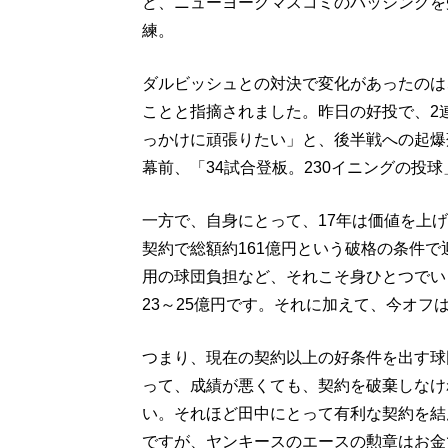
ど、ニューヨークマスコミのバッシングを
練。
ダルビッシュとの対決で変化があったのは
ことと指摘されました。昨日の好投で、2
っかけに頑張りたい」と、後半戦への起爆
幕前、「34試合登板。230イニングの投
一方で、自身にとって、17年は価値を上
契約で総額約161億円という破格の条件
用の球団負担など、それこそ身ひとつでい
23～25億円です。それに加えて、今オフ
つまり、現在の契約以上の好条件を出す球
って、成績が悪くても、契約を破棄しなけ
い。それほど田中にとって有利な契約を結
ですが、ヤンキースのエースの勲章はお金