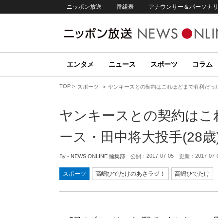
ニッポン放送
番組表
アナウンサー＆パーソナ
エンタメ
ニュース
スポーツ
コラム
TOP
スポーツ
ヤンキースとの契約はこれほどまで有利だった
ヤンキースとの契約はこ
ース・田中将大投手(28
2017-07-05
2017-07-
By -
NEWS ONLINE 編集部
公開：
更新：
スポーツ
高嶋ひでたけのあさラジ！
高嶋ひでたけ