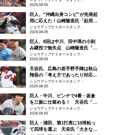
ショウアップナイタースタッフ
2026.08.05
ないタイプ」
巨人、“沖縄出身コンビ”が先発起
用に応えた！山崎隆造氏「起用が
当たった」
ショウアップナイタースタッフ
2026.08.05
巨人、8回は中川、田中瑛の小刻
み継投で無失点 山崎隆造氏「確
実に勝ちにいくところ」
ショウアップナイタースタッフ
2026.08.05
天谷氏、広島の若手野手陣は秋山
翔吾の「考え方であったり対応力
を勉強して」
ショウアップナイタースタッフ
2026.08.05
巨人・中川、ピンチで4番・坂倉
を三振に仕留める！ 天谷氏「投
げミスなく追い込んだ。そこに尽
ショウアップナイタースタッフ
2026.08.05
きる」
巨人・浦田、第1打席に10球粘っ
て四球を選ぶ 天谷氏「大きなダ