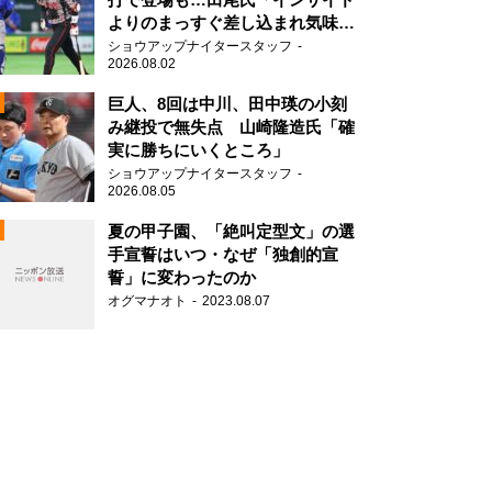
よりのまっすぐ差し込まれ気味で
したね」
ショウアップナイタースタッフ
2026.08.02
2
巨人、8回は中川、田中瑛の小刻
み継投で無失点 山崎隆造氏「確
実に勝ちにいくところ」
ショウアップナイタースタッフ
2026.08.05
2
夏の甲子園、「絶叫定型文」の選
手宣誓はいつ・なぜ「独創的宣
誓」に変わったのか
2
オグマナオト
2023.08.07