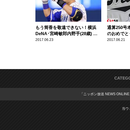
もう筒香を敬遠できない！横浜
通算250
DeNA･宮崎敏郎内野手(28歳) ス
のおめでと
ポーツ人間模様
ほど嬉しか
2017.06.23
2017.06.21
仁内野手(4
CATEG
「ニッポン放送 NEWS ONLIN
当ウ