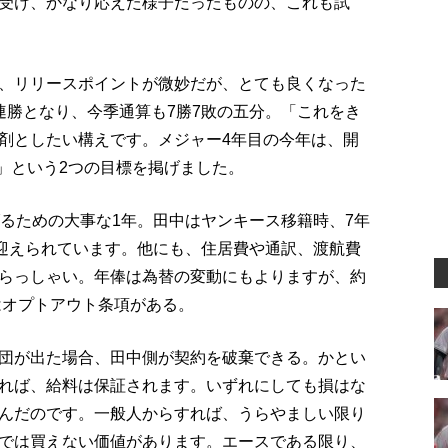
受け、かなり応えた様子だったものの、これも試
、リリースポイントが微妙だが、とても良くなった
連勝となり、今季通算も7勝7敗の五分。「これをき
剤としたい構えです。メジャー4年目の今年は、開
球」という2つの目標を掲げました。
げるための大事な1年。田中はヤンキース移籍時、7年
で迎えられています。他にも、住居費や通訳、渡航費
らっしゃい。年俸は為替の変動にもよりますが、約
はオプトアウト条項がある。
団が出た場合、田中側が契約を破棄できる。かとい
れば、給料は保証されます。いずれにしても損はな
んだのです。一般人からすれば、うらやましい限り
では買えない価値があります。エースである限り、