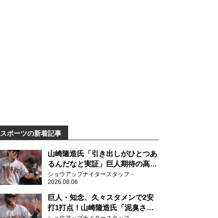
スポーツの新着記事
山崎隆造氏「引き出しがひとつあ
るんだなと実証」巨人期待の高卒
2年目が技あり安打
ショウアップナイタースタッフ
2026.08.06
巨人・知念、久々スタメンで2安
打1打点！山崎隆造氏「泥臭さを
感じる」、「ジャイアンツには少