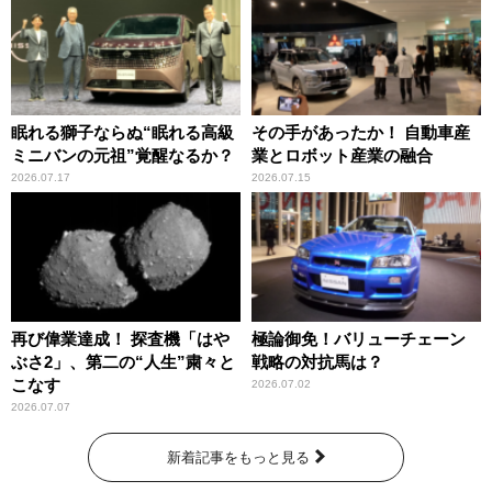
眠れる獅子ならぬ“眠れる高級
その手があったか！ 自動車産
ミニバンの元祖”覚醒なるか？
業とロボット産業の融合
2026.07.17
2026.07.15
再び偉業達成！ 探査機「はや
極論御免！バリューチェーン
ぶさ2」、第二の“人生”粛々と
戦略の対抗馬は？
こなす
2026.07.02
2026.07.07
新着記事をもっと見る