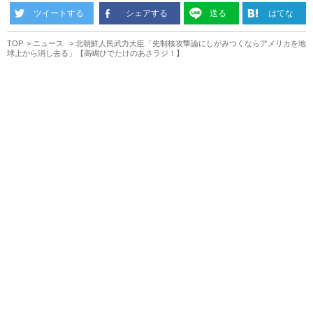
ツイートする
シェアする
送る
はてな
TOP
ニュース
北朝鮮人民武力大臣「先制核攻撃論にしがみつくならアメリカを地
球上から消し去る」【高嶋ひでたけのあさラジ！】