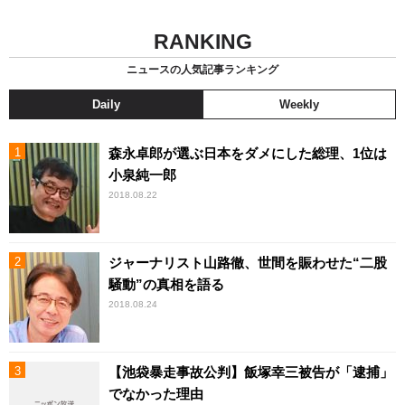
RANKING
ニュースの人気記事ランキング
Daily
Weekly
森永卓郎が選ぶ日本をダメにした総理、1位は
小泉純一郎
2018.08.22
ジャーナリスト山路徹、世間を賑わせた“二股
騒動”の真相を語る
2018.08.24
【池袋暴走事故公判】飯塚幸三被告が「逮捕」
でなかった理由