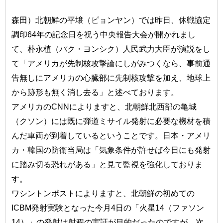
森田）北朝鮮の平壌（ピョンヤン）では昨日、休戦協定
調印64年の記念日を祝う中央報告大会が開かれまし
て、朴永植（パク・ヨンシク）人民武力大臣が演説をし
て「アメリカが先制核攻撃論にしがみつくなら、事前通
告無しにアメリカの心臓部に先制核攻撃を加え、地球上
から跡形も無く消し去る」と述べております。
アメリカのCNNによりますと、北朝鮮北西部の亀城
（クソン）には既に弾道ミサイル発射に必要な機材を積
んだ車両が到着しているということです。日本・アメリ
カ・韓国の防衛当局は「気象条件が許せば今日にも発射
に踏み切る恐れがある」と見て監視を強化しておりま
す。
ワシントンポストによりますと、北朝鮮の初めての
ICBM発射実験となった今月4日の「火星14（ファソン
14）」の発射は射程の実証が目的だったのですが、次