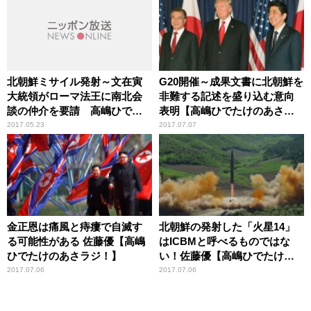
北朝鮮ミサイル発射～文在寅
G20開催～成果文書に北朝鮮を
大統領がローマ法王に南北会
非難する記述を盛り込む意向
談の仲介を要請 高嶋ひでた
表明【高嶋ひでたけのあさラ
けのあさラジ！
ジ！】
2017.05.23
2017.07.07
金正恩は痛風と痔瘻で自滅す
北朝鮮の発射した「火星14」
る可能性がある 佐藤優【高嶋
はICBMと呼べるものではな
ひでたけのあさラジ！】
い！佐藤優【高嶋ひでたけの
あさラジ！】
2017.07.06
2017.07.06