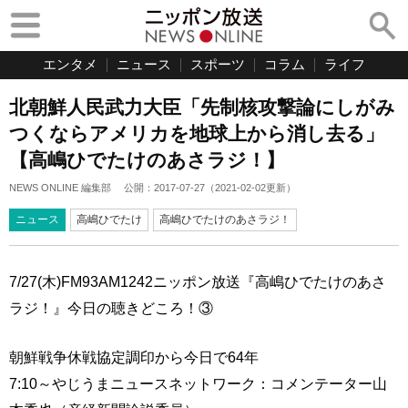
エンタメ
ニュース
スポーツ
コラム
ライフ
北朝鮮人民武力大臣「先制核攻撃論にしがみ
つくならアメリカを地球上から消し去る」
【高嶋ひでたけのあさラジ！】
NEWS ONLINE 編集部
公開：
2017-07-27
（
2021-02-02
更新）
ニュース
高嶋ひでたけ
高嶋ひでたけのあさラジ！
7/27(木)FM93AM1242ニッポン放送『高嶋ひでたけのあさ
ラジ！』今日の聴きどころ！③
朝鮮戦争休戦協定調印から今日で64年
7:10～やじうまニュースネットワーク：コメンテーター山