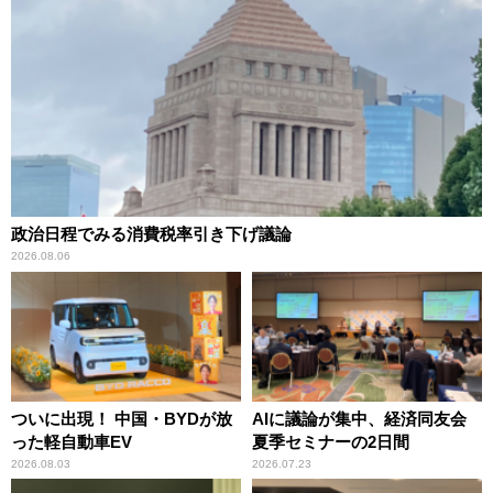
政治日程でみる消費税率引き下げ議論
2026.08.06
ついに出現！ 中国・BYDが放
AIに議論が集中、経済同友会
った軽自動車EV
夏季セミナーの2日間
2026.08.03
2026.07.23